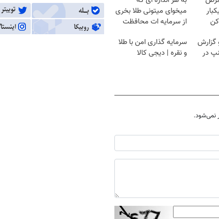
قرص
به هر اندازه ای که
کبار
میخوای میتونی طلا بخری
کن
از سرمایه ات محافظت
کنی
Image failed to load
Image 
 گزارش
سرمایه گذاری امن با طلا
نپ در
و نقره | دیجی کالا
نمی‌شود.