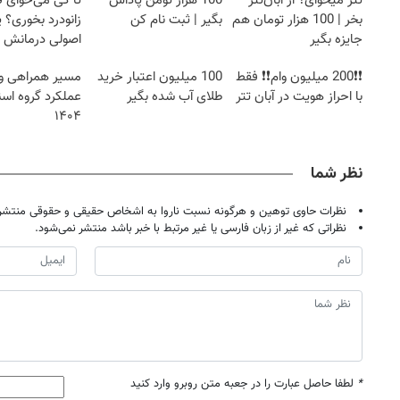
تتر میخوای؟ از آبان‌تتر
100 هزار تومن پاداش
تا کی می‌خوای 
بخر | 100 هزار تومان هم
بگیر | ثبت نام کن
زانودرد بخوری؟ ی
جایزه بگیر
اصولی درمانش 
failed to load
Image failed to load
Image failed to load
❗❗200 میلیون وام❗❗ فقط
100 میلیون اعتبار خرید
مسیر همراهی و
با احراز هویت در آبان تتر
طلای آب شده بگیر
عملکرد گروه اس
۱۴۰۴
نظر شما
نظرات حاوی توهین و هرگونه نسبت ناروا به اشخاص حقیقی و حقوقی منتشر 
نظراتی که غیر از زبان فارسی یا غیر مرتبط با خبر باشد منتشر نمی‌شود.
*
لطفا حاصل عبارت را در جعبه متن روبرو وارد کنید