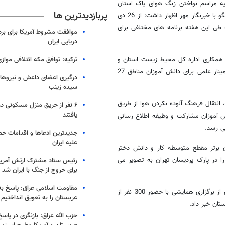
ه مراسم نواختن زنگ هوای پاک استان
پربازدیدترین ها
تهران در مدرسه فاطمه الزهرا (س) آموزش و پرورش ناحیه چهار کرج در گفتگو با خبرنگار مهر اظهار داشت: از 26 دی
طی این هفته برنامه های مختلفی برای
موافقت مشروط آمریکا برای بر
دریایی ایران
ترکیه: توافق مکه ائتلافی موازی
ا همکاری اداره کل محیط زیست استان و
دانشگاه علوم پزشکی برنامه های مختلفی در قالب راهپیمایی، همایش و سمینار علمی برای دانش آموزان مناطق 27
درگیری اعضای داعش و نیروهای
سیده زینب
انتقال فرهنگ آلوده نکردن هوا از طریق
۶ نفر از حریق منزل مسکونی 
یافتند
ش آموزان مشارکت و وظیفه اطلاع رسانی
می رسد.
جدیدترین ادعاها و اقدامات خ
علیه ایران
ی هفته پاک 45 نفر از دانش آموزان برتر مقطع متوسطه کار و دانش دختر
ا در پارک پردیسان تهران به تصویر می
رئیس ستاد مشترک ارتش آمریکا
برای خروج از جنگ با ایران شد
مقاومت اسلامی عراق: پاسخ به 
کارشناس مسئول بهداشت سازمان آموزش و پرورش شهرستانهای استان تهران از برگزاری همایشی با حضور 300 نفر از
عربستان را به تعویق انداختیم
ان خبر داد.
حزب الله عراق: بازنگری در پاسخ