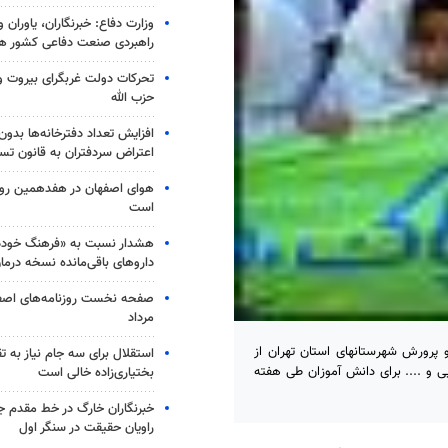
وزارت دفاع: خبرنگاران، یاوران 
راهبردی صنعت دفاعی کشور ه
تحرکات دولت غربگرای بیروت و ت
حزب الله
افزایش تعداد دفترخانه‌ها بدون
اعتراض سردفتران به قانون تس
هوای اصفهان در هفدهمین روز 
است
هشدار نسبت به «فرهنگ خوددر
داروهای باقی‌مانده نسخه درما
مرداد
پرورش شهرستانهای استان تهران از
استقلال برای سه جام نیاز به 
اهپیمایی و .... برای دانش آموزان طی هفته
بختیاری‌زاده خالی است
خبرنگاران خارگ در خط مقدم جن
راویان حقیقت در سنگر اول