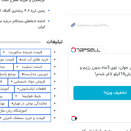
عربستان و آمریکا مطرح است
زمین لرزه ۴.۶ ریشتری گلباف کرمان را لرزاند
ادامه ادعاهای سنتکام درباره م
ایران
تبلیغات
قیمت شیشه سکوریت
خرید طلای آب شده
قیمت مو
استند تسلیت
مدا
اعتراف دختر جوان: توی 3ماه بدون رژیم و
و لاغر شدم!
دوربین مداربسته
مرجع پاسخ 
فروش مواد شیمیایی
قی
قطعات لباسشویی
آموزشگ
تخفیف ویژه!
بلیط هواپیما
پر
نمایندگی بوش در تهران
بهت
آموزشگاه زبان ملل
قیمت و خرید سمعک نامرئی
Image failed to load
Image 