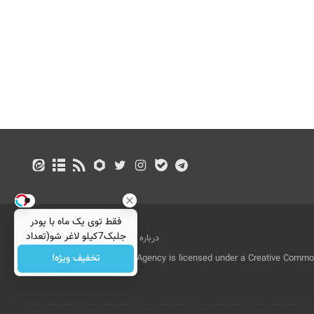
Image failed to load
فقط توی یک ماه با پودر
جلبک7کیلو لاغر شو(تعداد
درباره ما
تماس با ما
بازرگانی
محدود)
تخفیف ویژه!
All Content by Mehr News Agency is licensed under a Creative Commons
License.