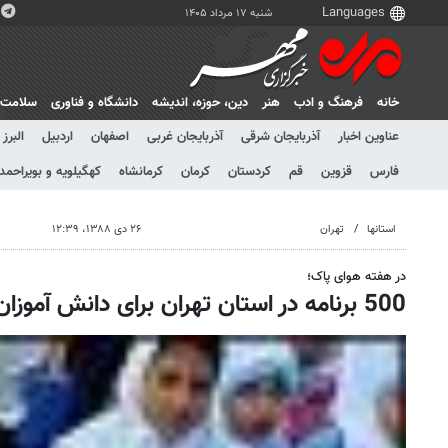
شنبه ۱۷ مرداد ۱۴۰۵
خانه
فرهنگ و ادب
هنر
دين، حوزه، انديشه
دانشگاه و فناوری
سلامت
عناوین اخبار
آذربایجان شرقی
آذربایجان غربی
اصفهان
اردبیل
البرز
فارس
قزوین
قم
کردستان
کرمان
کرمانشاه
کهگیلویه و بویراحمد
استانها
تهران
۲۶ دی ۱۳۸۸، ۱۲:۳۹
در هفته هوای پاک؛
500 برنامه در استان تهران برای دانش آموزان اجرا می شود