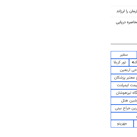
حاصره دریایی
سفیر
کت
تور کربلا
حی اربعین
معتبر پزشکان
مت ایمپلنت
اه تیزهوشان
شین هتل
رین جراح بینی
مهرینو