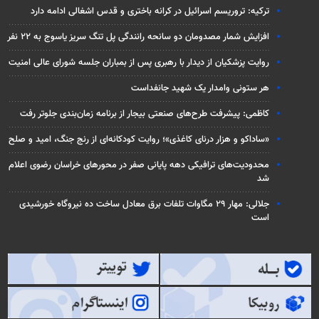
ترکیه: تروریسم اسرائیل در کرانه باختری و قدس اشغالی ادامه دارد
افزایش شمار مصدومان دو سانحه رانندگی پل تنگ سریز یاسوج به ۲۲ نفر
روایت پزشکیان از دیدار با رهبری پس از بمباران جلسه شورای عالی امنیت
هر ستونی وامدار یک شهید جانفداست
کاظمی: پیشرفت طرح‌های صنعتی بیجار از برنامه زمان‌بندی جلوتر رفت
«ساداکو و هزار درنای کاغذی»؛ روایت کودکانه‌ای از رنج جنگ، امید و صلح
محدودیت‌های ترافیکی دهه پایانی صفر در محورهای خراسان رضوی اعلام
شد
جلالی: مهار ۲۹ مگاوات تلفات برق معادل ساخت ده نیروگاه خورشیدی
است