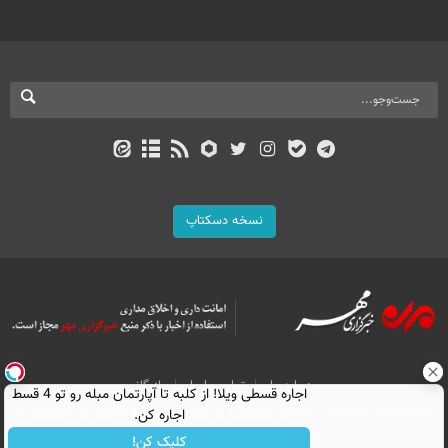
نسخه دسکتاپ
درباره ما
تماس با ما
بازرگانی
اجاره‌ قسطی ویلا! از کلبه تا آپارتمان مبله رو تو 4 قسط
اجاره کن.
All Content by Mehr News Agency is licensed under a Creative Commons
Attribution 4.0 International License.
کلیک کن!