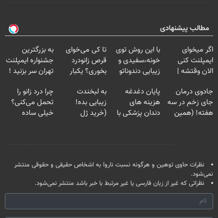
مطالب پیشنهادی
اگر میخوای
با این روش توی
تا کی می‌خوای
به بزرگترین
ایمپلنت کنی
خونه،سفیدی و
قرص زانودرد
جشنواره ایمپلنت
الان وقتشه |
زیبایی دندوناتو
بخوری؟ یکبار
تهران سر بزنید !
فقط با ۲۵
برگردون
اصولی درمانش
| فقط ۲۵
جادوی درمان
پایان دغدغه
به لبخندت
چرا درد زانو را
میلیون تومان!!!
(40%off)
کن
میلیون !
جای زخم در سه
هزینه های
زیبایی بده!
تحمل می‌کنی؟
هفته! (همین
دندان پزشکی با
(خرید ژل
خیلی ساده
حالا رایگان
پک سفید کننده
سفیدکننده
درمنزل درمانش
صحبت کنید)
خانگی
دندان
کن
نظر شما
با40%تخفیف)
نظرات حاوی توهین و هرگونه نسبت ناروا به اشخاص حقیقی و حقوقی منتشر
نمی‌شود.
نظراتی که غیر از زبان فارسی یا غیر مرتبط با خبر باشد منتشر نمی‌شود.