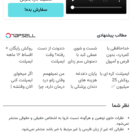
سفارش بده!
مطالب پیشنهادی
خداحافظی با
شست و شوی
دندونت از دست
روکش رایگان +
کمردرد، بدون
عمقی کبد با
رفته؟ وقت
اقساط ۱۲ ماهه
قرص و آمپول
دمنوش سم زدای
ایمپلنت
ایمپلنت
گیاهی
دیجیتاله
ایمپلنت کره ای با
پایان دغدغه
من نمیفهمم
اگر میخوای
روکش 25
هزینه های
وقتی زانو درد
ایمپلنت کنی
میلیون ✅
دندان پزشکی با
درمان داره، چرا
الان وقتشه |
اقساط 12 ماهه
پک سفید کننده
دردش رو داری
فقط با ۲۵
+ 15 سال
خانگی
تحمل میکنی؟❗
میلیون تومان!!!
نظر شما
گارانتی
نظرات حاوی توهین و هرگونه نسبت ناروا به اشخاص حقیقی و حقوقی منتشر
نمی‌شود.
نظراتی که غیر از زبان فارسی یا غیر مرتبط با خبر باشد منتشر نمی‌شود.