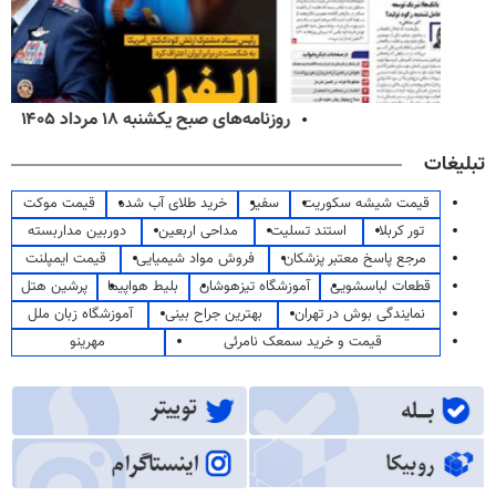
روزنامه‌های صبح یکشنبه ۱۸ مرداد ۱۴۰۵
تبلیغات
قیمت شیشه سکوریت
سفیر
خرید طلای آب شده
قیمت موکت
تور کربلا
استند تسلیت
مداحی اربعین
دوربین مداربسته
مرجع پاسخ معتبر پزشکان
فروش مواد شیمیایی
قیمت ایمپلنت
قطعات لباسشویی
آموزشگاه تیزهوشان
بلیط هواپیما
پرشین هتل
نمایندگی بوش در تهران
بهترین جراح بینی
آموزشگاه زبان ملل
قیمت و خرید سمعک نامرئی
مهرینو