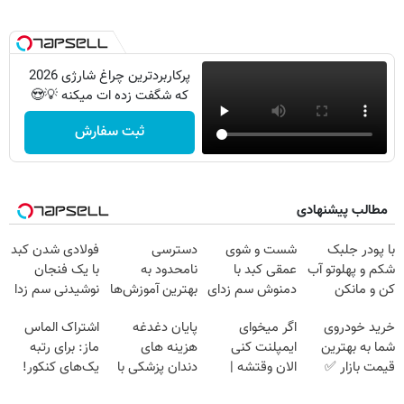
پرکاربردترین چراغ شارژی 2026
که شگفت زده ات میکنه 💡😍
ثبت سفارش
مطالب پیشنهادی
با پودر جلبک
شست و شوی
دسترسی
فولادی شدن کبد
شکم و پهلوتو آب
عمقی کبد با
نامحدود به
با یک فنجان
کن و مانکن
دمنوش سم زدای
بهترین آموزش‌ها
نوشیدنی سم زدا
شو(تخفیف تا
گیاهی
تا روز کنکور
خرید خودروی
اگر میخوای
پایان دغدغه
اشتراک الماس
امشب)
شما به بهترین
ایمپلنت کنی
هزینه های
ماز: برای رتبه
قیمت بازار ✅
الان وقتشه |
دندان پزشکی با
یک‌های کنکور!
فقط با ۲۵
پک سفید کننده