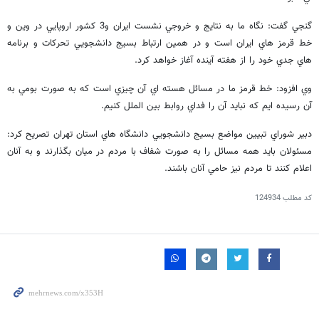
گنجي گفت: نگاه ما به نتايج و خروجي نشست ايران و3 كشور اروپايي در وين و
خط قرمز هاي ايران است و در همين ارتباط بسيج دانشجويي تحركات و برنامه
هاي جدي خود را از هفته آينده آغاز خواهد كرد.
وي افزود: خط قرمز ما در مسائل هسته اي آن چيزي است كه به صورت بومي به
آن رسيده ايم كه نبايد آن را فداي روابط بين الملل كنيم.
دبير شوراي تبيين مواضع بسيج دانشجويي دانشگاه هاي استان تهران تصريح كرد:
مسئولان بايد همه مسائل را به صورت شفاف با مردم در ميان بگذارند و به آنان
اعلام كنند تا مردم نيز حامي آنان باشند.
کد مطلب
124934