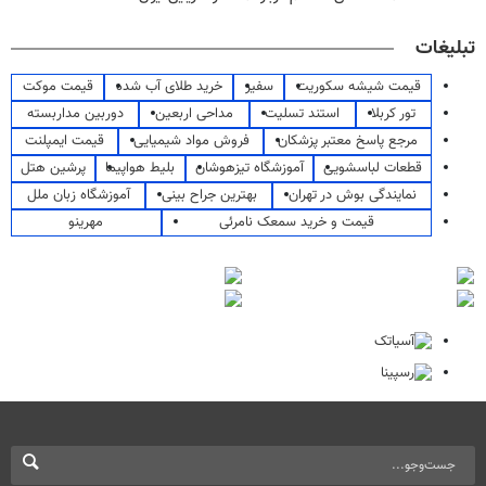
تبلیغات
قیمت شیشه سکوریت
سفیر
خرید طلای آب شده
قیمت موکت
تور کربلا
استند تسلیت
مداحی اربعین
دوربین مداربسته
مرجع پاسخ معتبر پزشکان
فروش مواد شیمیایی
قیمت ایمپلنت
قطعات لباسشویی
آموزشگاه تیزهوشان
بلیط هواپیما
پرشین هتل
نمایندگی بوش در تهران
بهترین جراح بینی
آموزشگاه زبان ملل
قیمت و خرید سمعک نامرئی
مهرینو