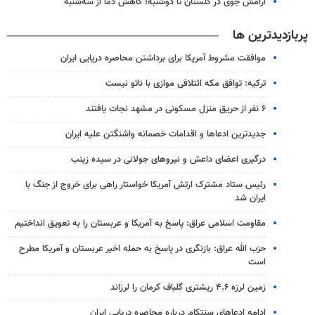
آرامش جوی در گلستان تا دوشنبه؛ کاهش دما از سه‌شنبه
پربازدیدترین ها
موافقت مشروط آمریکا برای برداشتن محاصره دریایی ایران
ترکیه: توافق مکه ائتلافی موازی با ناتو نیست
۶ نفر از حریق منزل مسکونی در مشهد نجات یافتند
جدیدترین ادعاها و اقدامات خصمانه واشنگتن علیه ایران
درگیری اعضای داعش و نیروهای جولانی در سیده زینب
رئیس ستاد مشترک ارتش آمریکا خواستار راهی برای خروج از جنگ با
ایران شد
مقاومت اسلامی عراق: پاسخ به آمریکا و عربستان را به تعویق انداختیم
حزب الله عراق: بازنگری در پاسخ به حمله اخیر عربستان و آمریکا مطرح
است
زمین لرزه ۴.۶ ریشتری گلباف کرمان را لرزاند
ادامه ادعاهای سنتکام درباره محاصره دریایی ایران