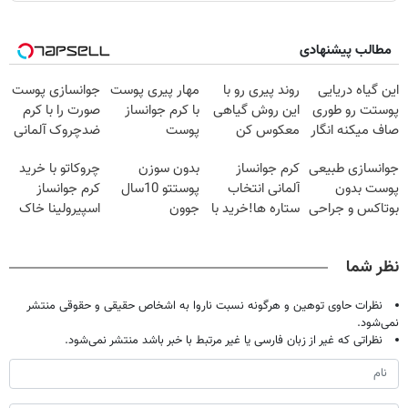
مطالب پیشنهادی
این گیاه دریایی
روند پیری رو با
مهار پیری پوست
جوانسازی پوست
پوستت رو طوری
این روش گیاهی
با کرم جوانساز
صورت را با کرم
صاف میکنه انگار
معکوس کن
پوست
ضدچروک آلمانی
20سال جوون
آلمانی(تخفیف
تجربه کنید!
جوانسازی طبیعی
کرم جوانساز
بدون سوزن
چروکاتو با خرید
شدی🔥
ویژه تا امشب)
پوست بدون
آلمانی انتخاب
پوستتو 10سال
کرم جوانساز
بوتاکس و جراحی
ستاره ها!خرید با
جوون
اسپیرولینا خاک
😳! خرید با
تخفیف
کن50%تخفیف
یکسان کن!کلیک
تخفیف ویژه
پاییزی
جهت خرید
نظر شما
نظرات حاوی توهین و هرگونه نسبت ناروا به اشخاص حقیقی و حقوقی منتشر
نمی‌شود.
نظراتی که غیر از زبان فارسی یا غیر مرتبط با خبر باشد منتشر نمی‌شود.