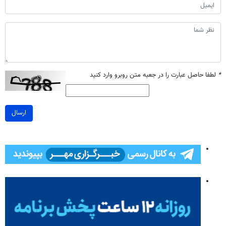
*
لطفا حاصل عبارت را در جعبه متن روبرو وارد کنید
ارسال