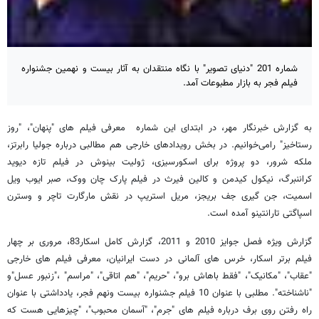
شماره 201 "دنیای تصویر" با نگاه منتقدان به آثار بیست و نهمین جشنواره
فیلم فجر به بازار مطبوعات آمد.
به گزارش خبرنگار مهر، در ابتدای این شماره معرفی فیلم های "پنهان"، "روز
رستاخیز" رامی‌خوانیم. در بخش رویدادهای خارجی هم مطالبی درباره جولیا رابرتز،
ملکه شرور، دو پروژه برای اسکورسیزی، ژولیت بینوش در فیلم تازه دیوید
کراننبرگ، نیکول کیدمن و کالین فیرث در فیلم پارک چان ووک، صبر ایوب ویل
اسمیت، جن گیری جف بریجز، مریل استریپ در نقش مارگارت تاچر و وسترن
اسپاگتی تارانتینو آمده است.
گزارش ویژه فصل جوایز 2010 و 2011، گزارش کامل اسکار83، مروری بر چهار
فیلم برتر اسکار، خرس های آلمانی در دست ایرانیان، معرفی فیلم های خارجی
"عقاب"، "مکانیک"، "فقط باهاش برو"، "حریم"، "هم اتاقی"، "مراسم" ،"زنبور عسل"و
"ناشناخته". مطلبی با عنوان 10 فیلم جشنواره بیست ونهم فجر، یادداشتی با عنوان
راه رفتن روی برف درباره فیلم های "جرم"، "آسمان محبوب"، "چیزهایی هست که