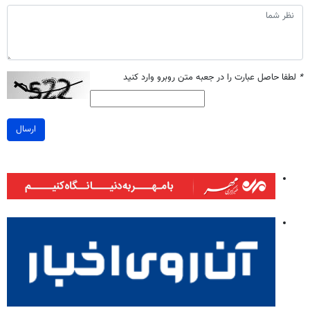
*
لطفا حاصل عبارت را در جعبه متن روبرو وارد کنید
ارسال