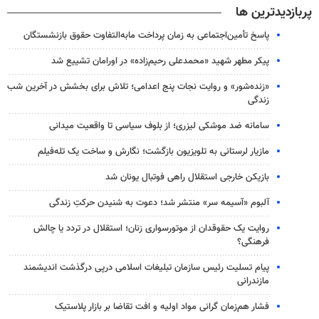
پربازدیدترین ها
پاسخ تأمین‌اجتماعی به زمان پرداخت مابه‌التفاوت حقوق بازنشستگان
پیکر مطهر شهید «محمدعلی رحیم‌زاده» در اورامان تشییع شد
«زنده‌شور» و روایت نجات پنج اعدامی؛ تلاش برای بخشش در آخرین شب
زندگی
سامانه ضد موشکی لیزری؛ از بلوف سیاسی تا واقعیت میدانی
مازیار لرستانی به تلویزیون بازگشت؛ نگارش و ساخت یک تله‌فیلم
بازیکن خارجی استقلال راهی فوتبال یونان شد
آلبوم «آسیمه سر» منتشر شد؛ دعوت به شنیدن حرکتِ زندگی
روایت یک حقوقدان از موتورسواری زنان؛ استقلال در تردد یا چالش
فرهنگی؟
پیام تسلیت رئیس سازمان تبلیغات اسلامی درپی درگذشت اندیشمند
مازندرانی
فشار هم‌زمان گرانی مواد اولیه و افت تقاضا بر بازار پلاستیک