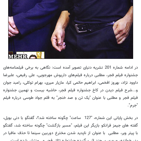
در ادامه شماره 201 نشریه دنیای تصویر آمده است: نگاهی به برخی فیلمنامه‌های
جشنواره فیلم فجر، مطلبی درباره فیلم‌های داریوش مهرجویی، علی رفیعی، علیرضا
داوود نژاد، بهروز افخمی، ابراهیم حاتمی کیا، مازیار میری، بهرام توکلی، رامبد جوان
و...شرح فیلم دیدن در کاخ جشنواره فیلم فجر، حاشیه بیست و نهمین جشنواره
فیلم فجر و مطلبی با عنوان "یک تن و صد خنجر" به قلم جواد طوسی درباره فیلم
"جرم".
در بخش پایانی این شماره، "127 ساعت" چگونه ساخته شد؟، گفتگو با دنی بویل،
گفته های جیمز فرانکو بازیگر این فیلم، "مسیر بازگشت" چگونه ساخته شد، گفتگو
با پیتر ویر، مطلبی با عنوان از ناپدید شدن مخترع دوربین سینما تا حذف مافیا در
پدر خوانده، مروری بر چند اثر برگزیده جشنواره تئاتر فجر و...منتشر شده است.