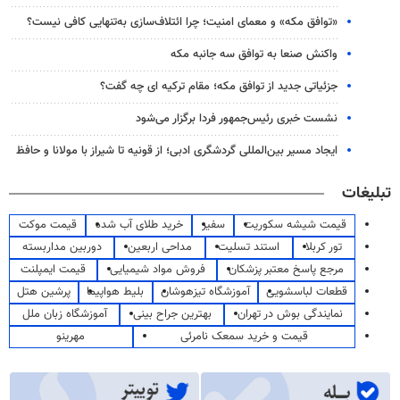
«توافق مکه» و معمای امنیت؛ چرا ائتلاف‌سازی به‌تنهایی کافی نیست؟
واکنش صنعا به توافق سه جانبه مکه
جزئیاتی جدید از توافق مکه؛ مقام ترکیه ای چه گفت؟
نشست خبری رئیس‌جمهور فردا برگزار می‌شود
ایجاد مسیر بین‌المللی گردشگری ادبی؛ از قونیه تا شیراز با مولانا و حافظ
تبلیغات
قیمت شیشه سکوریت
سفیر
خرید طلای آب شده
قیمت موکت
تور کربلا
استند تسلیت
مداحی اربعین
دوربین مداربسته
مرجع پاسخ معتبر پزشکان
فروش مواد شیمیایی
قیمت ایمپلنت
قطعات لباسشویی
آموزشگاه تیزهوشان
بلیط هواپیما
پرشین هتل
نمایندگی بوش در تهران
بهترین جراح بینی
آموزشگاه زبان ملل
قیمت و خرید سمعک نامرئی
مهرینو