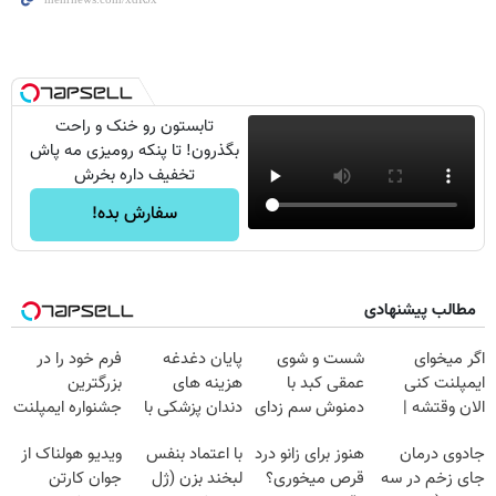
تابستون رو خنک و راحت
بگذرون! تا پنکه رومیزی مه پاش
تخفیف داره بخرش
سفارش بده!
مطالب پیشنهادی
اگر میخوای
شست و شوی
پایان دغدغه
فرم خود را در
ایمپلنت کنی
عمقی کبد با
هزینه های
بزرگترین
الان وقتشه |
دمنوش سم زدای
دندان پزشکی با
جشنواره ایمپلنت
فقط با ۲۵
گیاهی
پک سفید کننده
تهران پر کنید ! |
جادوی درمان
هنوز برای زانو درد
با اعتماد بنفس
ویدیو هولناک از
میلیون تومان!!!
خانگی
فقط ۲۵ میلیون
جای زخم در سه
قرص میخوری؟
لبخند بزن (ژل
جوان کارتن