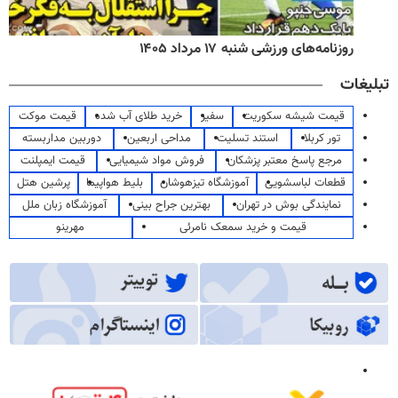
روزنامه‌های ورزشی شنبه ۱۷ مرداد ۱۴۰۵
تبلیغات
قیمت شیشه سکوریت
سفیر
خرید طلای آب شده
قیمت موکت
تور کربلا
استند تسلیت
مداحی اربعین
دوربین مداربسته
مرجع پاسخ معتبر پزشکان
فروش مواد شیمیایی
قیمت ایمپلنت
قطعات لباسشویی
آموزشگاه تیزهوشان
بلیط هواپیما
پرشین هتل
نمایندگی بوش در تهران
بهترین جراح بینی
آموزشگاه زبان ملل
قیمت و خرید سمعک نامرئی
مهرینو