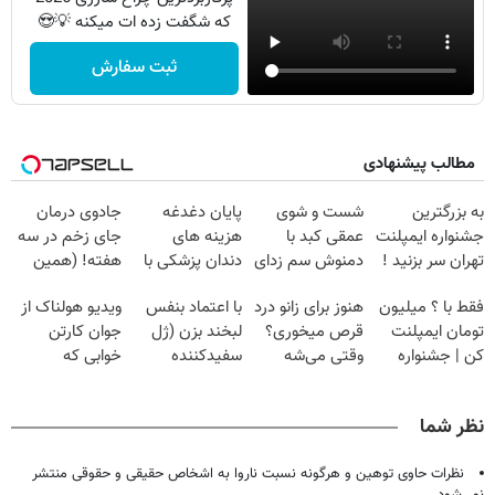
که شگفت زده ات میکنه 💡😍
ثبت سفارش
مطالب پیشنهادی
به بزرگترین
شست و شوی
پایان دغدغه
جادوی درمان
جشنواره ایمپلنت
عمقی کبد با
هزینه های
جای زخم در سه
تهران سر بزنید !
دمنوش سم زدای
دندان پزشکی با
هفته! (همین
| فقط ۲۵
گیاهی
پک سفید کننده
حالا رایگان
فقط با ؟ میلیون
هنوز برای زانو درد
با اعتماد بنفس
ویدیو هولناک از
میلیون !
خانگی
صحبت کنید)
تومان ایمپلنت
قرص میخوری؟
لبخند بزن (ژل
جوان کارتن
کن | جشنواره
وقتی می‌شه
سفیدکننده
خوابی که
تموم نشه !!!
بدون عمل
دندان40%تخفیف)
میلیاردر شد.
درمانش کرد؟؟؟؟
آموزش رایگان
نظر شما
نظرات حاوی توهین و هرگونه نسبت ناروا به اشخاص حقیقی و حقوقی منتشر
نمی‌شود.