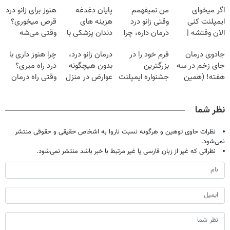
اگر میخوای
من نمیفهمم
پایان دغدغه
هنوز برای زانو درد
ایمپلنت کنی
وقتی زانو درد
هزینه های
قرص میخوری؟
الان وقتشه |
درمان داره، چرا
دندان پزشکی با
وقتی می‌شه
فقط با ۲۵
دردش رو داری
پک سفید کننده
بدون عمل
جادوی درمان
فرم خود را در
درمان زانو درد،
چرا هنوز داری با
میلیون تومان!!!
تحمل میکنی؟❗
خانگی
درمانش کرد؟؟؟؟
جای زخم در سه
بزرگترین
بدون هیچگونه
درد راه میری؟
هفته! (همین
جشنواره ایمپلنت
عوارض در منزل
وقتی راه درمان
حالا رایگان
تهران پر کنید ! |
(◂پرسش‌نامه)
جلو پاته!
صحبت کنید)
فقط ۲۵ میلیون
نظر شما
نظرات حاوی توهین و هرگونه نسبت ناروا به اشخاص حقیقی و حقوقی منتشر
نمی‌شود.
نظراتی که غیر از زبان فارسی یا غیر مرتبط با خبر باشد منتشر نمی‌شود.