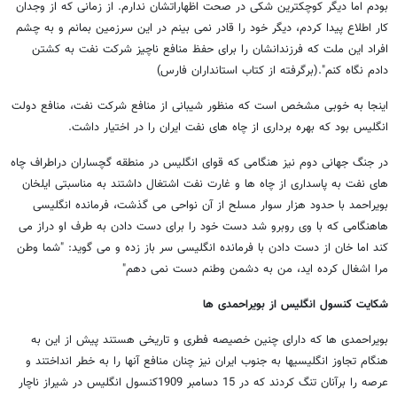
بودم اما دیگر کوچکترین شکی در صحت اظهاراتشان ندارم. از زمانی که از وجدان
کار اطلاع پیدا کردم، دیگر خود را قادر نمی بینم در این سرزمین بمانم و به چشم
افراد این ملت که فرزندانشان را برای حفظ منافع ناچیز شرکت نفت به کشتن
دادم نگاه کنم".(برگرفته از کتاب استانداران فارس)
اینجا به خوبی مشخص است که منظور شیبانی از منافع شرکت نفت، منافع دولت
انگلیس بود که بهره برداری از چاه های نفت ایران را در اختیار داشت.
در جنگ جهانی دوم نیز هنگامی که قوای انگلیس در منطقه گچساران دراطراف چاه
های نفت به پاسداری از چاه ها و غارت نفت اشتغال داشتند به مناسبتی ایلخان
بویراحمد با حدود هزار سوار مسلح از آن نواحی می گذشت، فرمانده انگلیسی
هاهنگامی که با وی روبرو شد دست خود را برای دست دادن به طرف او دراز می
کند اما خان از دست دادن با فرمانده انگلیسی سر باز زده و می گوید: "شما وطن
مرا اشغال کرده اید، من به دشمن وطنم دست نمی دهم"
شکایت کنسول انگلیس از بویراحمدی ها
بویراحمدی ها که دارای چنین خصیصه فطری و تاریخی هستند پیش از این به
هنگام تجاوز انگلیسیها به جنوب ایران نیز چنان منافع آنها را به خطر انداختند و
عرصه را برآنان تنگ کردند که در 15 دسامبر 1909کنسول انگلیس در شیراز ناچار