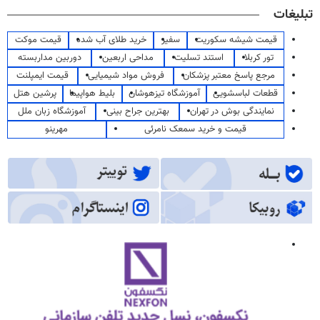
تبلیغات
قیمت شیشه سکوریت
سفیر
خرید طلای آب شده
قیمت موکت
تور کربلا
استند تسلیت
مداحی اربعین
دوربین مداربسته
مرجع پاسخ معتبر پزشکان
فروش مواد شیمیایی
قیمت ایمپلنت
قطعات لباسشویی
آموزشگاه تیزهوشان
بلیط هواپیما
پرشین هتل
نمایندگی بوش در تهران
بهترین جراح بینی
آموزشگاه زبان ملل
قیمت و خرید سمعک نامرئی
مهرینو