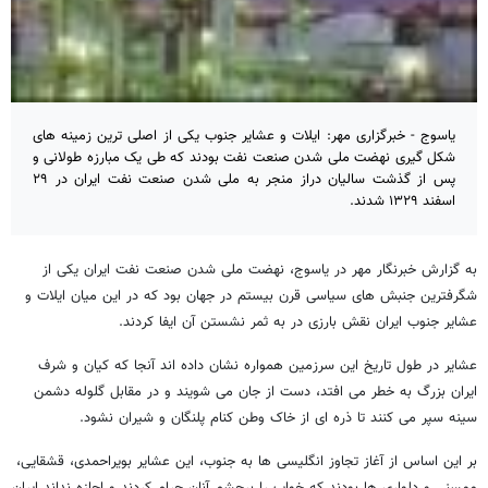
یاسوج - خبرگزاری مهر: ایلات و عشایر جنوب یکی از اصلی ترین زمینه های
شکل گیری نهضت ملی شدن صنعت نفت بودند که طی یک مبارزه طولانی و
پس از گذشت سالیان دراز منجر به ملی شدن صنعت نفت ایران در ۲۹
اسفند ۱۳۲۹ شدند.
به گزارش خبرنگار مهر در یاسوج، نهضت ملی شدن صنعت نفت ایران یکی از
شگرفترین جنبش های سیاسی قرن بیستم در جهان بود که در این میان ایلات و
عشایر جنوب ایران نقش بارزی در به ثمر نشستن آن ایفا کردند.
عشایر در طول تاریخ این سرزمین همواره نشان داده اند آنجا که کیان و شرف
ایران بزرگ به خطر می افتد، دست از جان می شویند و در مقابل گلوله دشمن
سینه سپر می کنند تا ذره ای از خاک وطن کنام پلنگان و شیران نشود.
بر این اساس از آغاز تجاوز انگلیسی ها به جنوب، این عشایر بویراحمدی، قشقایی،
ممسنی و دلواری ها بودند که خواب را برچشم آنان حرام کردند و اجازه نداند ایران