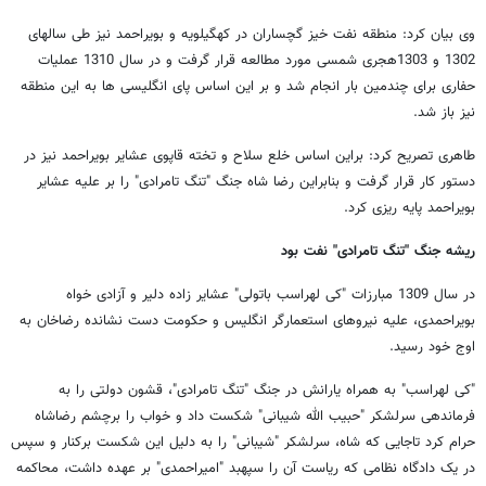
وی بیان کرد: منطقه نفت خیز گچساران در کهگیلویه و بویراحمد نیز طی سالهای
1302 و 1303هجری شمسی مورد مطالعه قرار گرفت و در سال 1310 عملیات
حفاری برای چندمین بار انجام شد و بر این اساس پای انگلیسی ها به این منطقه
نیز باز شد.
طاهری تصریح کرد: براین اساس خلع سلاح و تخته قاپوی عشایر بویراحمد نیز در
دستور کار قرار گرفت و بنابراین رضا شاه جنگ "تنگ تامرادی" را بر علیه عشایر
بویراحمد پایه ریزی کرد.
ریشه جنگ "تنگ تامرادی" نفت بود
در سال 1309 مبارزات "کی لهراسب باتولی" عشایر زاده دلیر و آزادی خواه
بویراحمدی، علیه نیروهای استعمارگر انگلیس و حکومت دست نشانده رضاخان به
اوج خود رسید.
"کی لهراسب" به همراه یارانش در جنگ "تنگ تامرادی"، قشون دولتی را به
فرماندهی سرلشکر "حبیب الله شیبانی" شکست داد و خواب را برچشم رضاشاه
حرام کرد تاجایی که شاه، سرلشکر "شیبانی" را به دلیل این شکست برکنار و سپس
در یک دادگاه نظامی که ریاست آن را سپهبد "امیراحمدی" بر عهده داشت، محاکمه