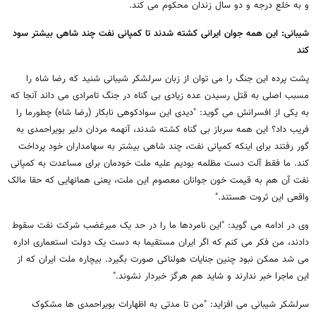
و به خلع درجه و دو سال زندان محکوم می کند.
شیبانی: این همه جوان ایرانی کشته شدند تا کمپانی نفت چند شاهی بیشتر سود
کند
پشت پرده این جنگ را می توان از زبان سرلشکر شیبانی شنید که رضا شاه را
مسبب اصلی به قتل رسیدن عده زیادی بی گناه در جنگ تامرادی می داند آنجا که
به یکی از افسرانش می گوید: "دیدی این سوادکوهی نابکار (رضا شاه) چطورما را
فریب داد؟ این همه سرباز بی گناه کشته شدند، آنهمه مردان دلیر بویراحمدی به
گور رفتند برای اینکه کمپانی نفت، چند شاهی بیشتر به سهامداران خود پرداخت
کند. ما فقط آلت دست مظلمه بودیم علیه ملت خودمان برای مساعدت به کمپانی
نفت آن هم به قیمت خون جوانان معصوم این ملت، یعنی همانهایی که حقا مالک
واقعی این ثروت هستند."
وی در ادامه می گوید: "این نامردها ما را در حد یک میرغضب شرکت نفت سقوط
دادند، من فکر می کنم که اگر ایران مستقیما به دست یک دولت استعماری اداره
می شد ممکن نبود چنین جنایات هولناکی صورت بگیرد. بیچاره ملت ایران که از
این ماجرا خبر ندارند و شاید هم هرگز خبردار نشوند."
سرلشکر شیبانی می افزاید: "من تا مدتی به اظهارات بویراحمدی ها مشکوک