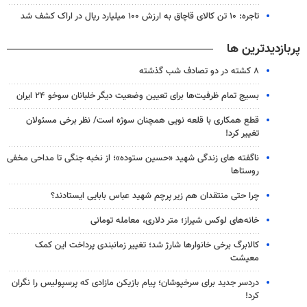
تاجره: ۱۰ تن کالای قاچاق به ارزش ۱۰۰ میلیارد ریال در اراک کشف شد
پربازدیدترین ها
۸ کشته در دو تصادف شب گذشته
بسیج تمام ظرفیت‌ها برای تعیین وضعیت دیگر خلبانان سوخو ۲۴ ایران
قطع همکاری با قلعه نویی همچنان سوژه است/ نظر برخی مسئولان
تغییر کرد!
ناگفته های زندگی شهید «حسین ستوده»؛ از نخبه جنگی تا مداحی مخفی
روستاها
چرا حتی منتقدان هم زیر پرچم شهید عباس بابایی ایستادند؟
خانه‌های لوکس شیراز؛ متر دلاری، معامله تومانی
کالابرگ برخی خانوارها شارژ شد؛ تغییر زمانبندی پرداخت این کمک
معیشت
دردسر جدید برای سرخپوشان؛ پیام بازیکن مازادی که پرسپولیس را نگران
کرد!