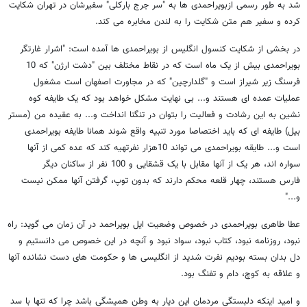
شد به طور رسمی ازبویراحمدی ها به "سر جرج بارکلی" سفیرشان در تهران شکایت
کرده و سفیر هم متن شکایت را به لندن مخابره می کند.
در بخشی از شکایت کنسول انگلیس از بویراحمدی ها آمده است: "اشرار غارتگر
بویراحمدی بیش از یک ماه است که در نقاط مختلف بین "دشت ارژن" که 10
فرسنگ زیر شیراز است و "گلدارچین" که در مجاورت اصفهان است مشغول
عملیات عمده ای هستند و... بی نهایت مشکل خواهد بود که یک طایفه کوه
نشین به این رشادت و فعالیت را بتوان در تنگنا انداخت و... به عقیده من (مستر
بیل) طایفه ای که باید اختصاصا مورد تنبیه واقع شوند همانا طایفه بویراحمدی
است و... طایقه بویراحمدی می تواند 10هزار نفرتهیه کند که عده کمی از آنها
سواره اند، هر یک از آنها مقابل با یک قشقایی و 100 نفر از ساکنان دیگر
فارس هستند، چهار قلعه محکم دارند که بدون توپ، گرفتن آنها ممکن نیست
و..."
عطا طاهری بویراحمدی در خصوص وضعیت ایل بویراحمد در آن زمان می گوید: راه
نبود، روزنامه نبود، کتاب نبود، سواد نبود و آنچه در این خصوص می دانستیم و
دل بدان بسته بودیم نفرت شدید از انگلیسی ها و حکومت های دست نشانده آنها
و علاقه به کوچ، دام و تفنگ بود.
و امید اینکه دلبستگی مردمان این دیار به وطن همیشگی باشد چرا که تنها با سد