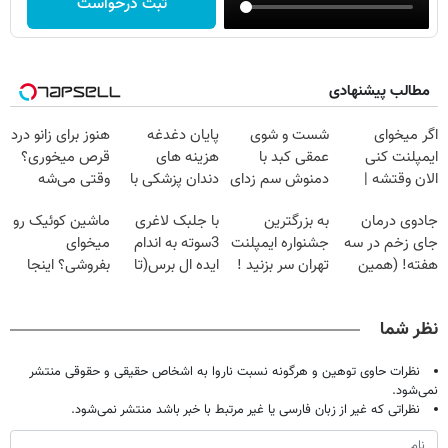
ثبت درخواست
مطالب پیشنهادی
اگر میخوای
شست و شوی
پایان دغدغه
هنوز برای زانو درد
ایمپلنت کنی
عمقی کبد با
هزینه های
قرص میخوری؟
الان وقتشه |
دمنوش سم زدای
دندان پزشکی با
وقتی می‌شه
فقط با ۲۵
گیاهی
پک سفید کننده
بدون عمل
جادوی درمان
به بزرگترین
با جلبک لاغری
ماشین کوئیک رو
میلیون تومان!!!
خانگی
درمانش کرد؟؟؟؟
جای زخم در سه
جشنواره ایمپلنت
3سوته به اندام
میخوای
هفته! (همین
تهران سر بزنید !
ایده ال برس(تا
بفروشی؟ اینجا
حالا رایگان
| فقط ۲۵
امشب تخفیف
بدون آگهی و در
صحبت کنید)
میلیون !
ویژه)
چند ساعت
نظر شما
بفروشش
نظرات حاوی توهین و هرگونه نسبت ناروا به اشخاص حقیقی و حقوقی منتشر
نمی‌شود.
نظراتی که غیر از زبان فارسی یا غیر مرتبط با خبر باشد منتشر نمی‌شود.