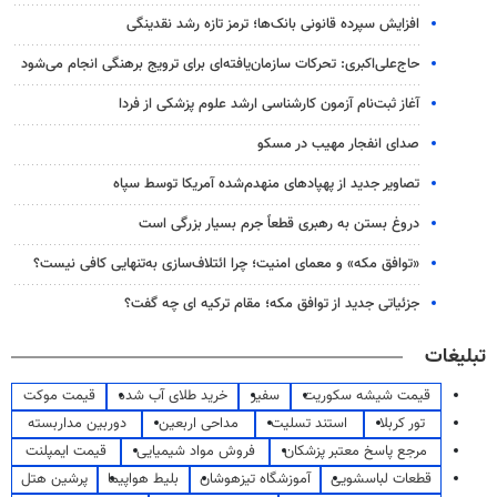
افزایش سپرده قانونی بانک‌ها؛ ترمز تازه رشد نقدینگی
حاج‌علی‌اکبری: تحرکات سازمان‌یافته‌ای برای ترویج برهنگی انجام می‌شود
آغاز ثبت‌نام‌ آزمون کارشناسی ارشد علوم پزشکی از فردا
صدای انفجار مهیب در مسکو
تصاویر جدید از پهپادهای منهدم‌شده آمریکا توسط سپاه
دروغ بستن به رهبری قطعاً جرم بسیار بزرگی است
«توافق مکه» و معمای امنیت؛ چرا ائتلاف‌سازی به‌تنهایی کافی نیست؟
جزئیاتی جدید از توافق مکه؛ مقام ترکیه ای چه گفت؟
تبلیغات
قیمت شیشه سکوریت
سفیر
خرید طلای آب شده
قیمت موکت
تور کربلا
استند تسلیت
مداحی اربعین
دوربین مداربسته
مرجع پاسخ معتبر پزشکان
فروش مواد شیمیایی
قیمت ایمپلنت
قطعات لباسشویی
آموزشگاه تیزهوشان
بلیط هواپیما
پرشین هتل