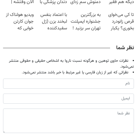
دیگه هم فقیر
دمنوش سم زدای
دندان پزشکی با
الان وقتشه |
می‌مونی! همین
گیاهی
پک سفید کننده
فقط با ۲۵
تا کی می‌خوای
به بزرگترین
با اعتماد بنفس
ویدیو هولناک از
الان ثبت نام کن
خانگی
میلیون تومان!!!
قرص زانودرد
جشنواره ایمپلنت
لبخند بزن (ژل
جوان کارتن
بخوری؟ یکبار
تهران سر بزنید !
سفیدکننده
خوابی که
اصولی درمانش
| فقط ۲۵
دندان40%تخفیف)
میلیاردر شد.
کن
میلیون !
آموزش رایگان
نظر شما
نظرات حاوی توهین و هرگونه نسبت ناروا به اشخاص حقیقی و حقوقی منتشر
نمی‌شود.
نظراتی که غیر از زبان فارسی یا غیر مرتبط با خبر باشد منتشر نمی‌شود.