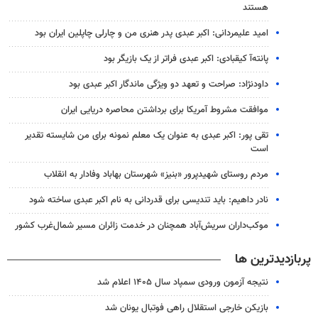
هستند
امید علیمردانی: اکبر عبدی پدر هنری من و چارلی چاپلین ایران بود
پانته‌آ کیقبادی: اکبر عبدی فراتر از یک بازیگر بود
داودنژاد: صراحت و تعهد دو ویژگی ماندگار اکبر عبدی بود
موافقت مشروط آمریکا برای برداشتن محاصره دریایی ایران
تقی پور: اکبر عبدی به عنوان یک معلم نمونه برای من شایسته تقدیر
است
مردم روستای شهیدپرور «بنیز» شهرستان بهاباد وفادار به انقلاب
نادر داهیم: باید تندیسی برای قدردانی به نام اکبر عبدی ساخته شود
موکب‌داران سریش‌آباد همچنان در خدمت زائران مسیر شمال‌غرب کشور
پربازدیدترین ها
نتیجه آزمون ورودی سمپاد سال ۱۴۰۵ اعلام شد
بازیکن خارجی استقلال راهی فوتبال یونان شد