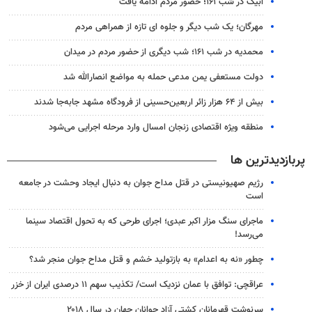
آبیک در شب ۱۶۱؛ حضور مردم ادامه یافت
مهرگان؛ یک شب دیگر و جلوه ای تازه از همراهی مردم
محمدیه در شب ۱۶۱؛ شب دیگری از حضور مردم در میدان
دولت مستعفی یمن مدعی حمله به مواضع انصارالله شد
بیش از ۶۴ هزار زائر اربعین‌حسینی از فرودگاه مشهد جابه‌جا شدند
منطقه ویژه اقتصادی زنجان امسال وارد مرحله اجرایی می‌شود
پربازدیدترین ها
رژیم صهیونیستی در قتل مداح جوان به دنبال ایجاد وحشت در جامعه
است
ماجرای سنگ مزار اکبر عبدی؛ اجرای طرحی که به تحول اقتصاد سینما
می‌رسد!
چطور «نه به اعدام» به بازتولید خشم و قتل مداح جوان منجر شد؟
عراقچی: توافق با عمان نزدیک است/ تکذیب سهم ۱۱ درصدی ایران از خزر
سرنوشت قهرمانان کشتی آزاد جوانان جهان در سال ۲۰۱۸