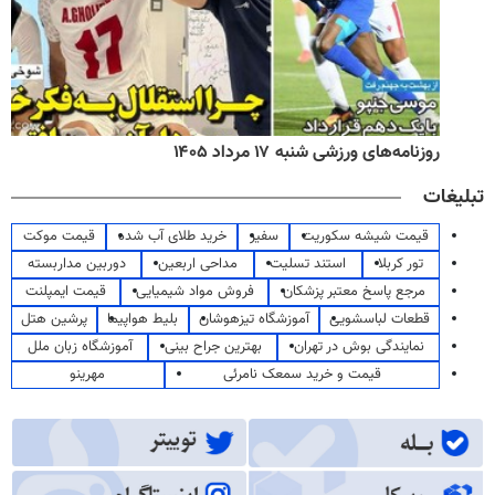
روزنامه‌های ورزشی شنبه ۱۷ مرداد ۱۴۰۵
تبلیغات
قیمت شیشه سکوریت
سفیر
خرید طلای آب شده
قیمت موکت
تور کربلا
استند تسلیت
مداحی اربعین
دوربین مداربسته
مرجع پاسخ معتبر پزشکان
فروش مواد شیمیایی
قیمت ایمپلنت
قطعات لباسشویی
آموزشگاه تیزهوشان
بلیط هواپیما
پرشین هتل
نمایندگی بوش در تهران
بهترین جراح بینی
آموزشگاه زبان ملل
قیمت و خرید سمعک نامرئی
مهرینو