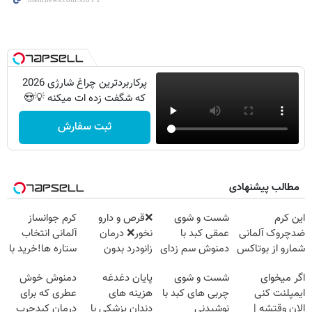
پرکاربردترین چراغ شارژی 2026
که شگفت زده ات میکنه 💡😍
ثبت سفارش
مطالب پیشنهادی
این کرم
شست و شوی
❌قرص‌ و دارو
کرم جوانساز
ضدچروک آلمانی
عمقی کبد با
نخور❌ درمان
آلمانی انتخاب
شمارو از بوتاکس
دمنوش سم زدای
زانودرد بدون
ستاره ها!خرید با
بی نیاز میکنه.
گیاهی
قرص
تخفیف
اگر میخوای
شست و شوی
پایان دغدغه
دمنوش خوش
(تخفیف تا
ایمپلنت کنی
چربی های کبد با
هزینه های
عطری که برای
امشب)
الان وقتشه |
نوشیدنی
دندان پزشکی با
درمان کبدچرب