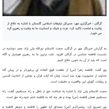
گرگان - خبرگزاری مهر: مدیرکل تبلیغات اسلامی گلستان با اشاره به دفاع از
ولایت و امامت، تاکید کرد: عزت و شرف و انسانیت ما به ولایت و رهبری گره
می خورد.
به گزارش خبرنگار مهر در گرگان، حجت الاسلام نورالله ولی نژاد عصر دوشنبه در
نشست فاطمه شناسی در گرگان افزود: علت برتری ما به رهبری هوشیار و آگاه
است که باید از آن به خوبی دفاع کنیم.
وی گفت: فاطمه زهرا (س) از عظمت فوق العاده ای برخوردار و در پیش گاه
خداوند از محبوبیت بهره مند است، چنان که آیات قرآن و بعضی از احادیث قدسی
و روایات، گویای این واقعیت و حقیقت است.
حجت الاسلام ولی نژاد با اشاره به شناخت حق از باطل و راه مستقیم، گفت: راه
مستقیم همان فاطمه (س) بوده و هر چه که به فاطمه ختم شود،‌راه حق است.
وی تصریح کرد: پیامبراکرم (ص) مصداق آیه تطهیر را فاطمه و شوهر فاطمه و