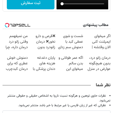
ثبت سفارش
مطالب پیشنهادی
اگر میخوای
شست و شوی
❌قرص‌ و دارو
من نمیفهمم
ایمپلنت کنی
عمقی کبد با
نخور❌ درمان
وقتی زانو درد
الان وقتشه |
دمنوش سم زدای
زانودرد بدون
درمان داره، چرا
فقط با ۲۵
گیاهی
قرص
دردش رو داری
درمان زانو درد،
اگه عمر طولانی و
پایان دغدغه
دمنوش خوش
میلیون تومان!!!
تحمل میکنی؟❗
بدون هیچگونه
بدن سالم
هزینه های
عطری که برای
عوارض در منزل
میخوای این
دندان پزشکی با
درمان کبدچرب
(◂پرسش‌نامه)
نوشیدنی رو با
پک سفید کننده
معجزه میکنه
تخفیف بخر
خانگی
نظر شما
نظرات حاوی توهین و هرگونه نسبت ناروا به اشخاص حقیقی و حقوقی منتشر
نمی‌شود.
نظراتی که غیر از زبان فارسی یا غیر مرتبط با خبر باشد منتشر نمی‌شود.