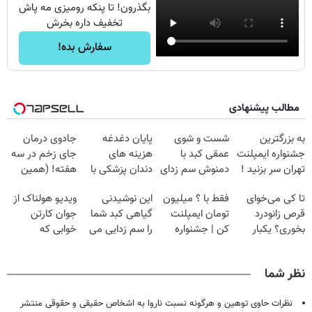
بگذرون! تا پنکه رومیزی مه پاش
تخفیف داره بخرش
سفارش بده!
مطالب پیشنهادی
به بزرگترین
شست و شوی
پایان دغدغه
جادوی درمان
جشنواره ایمپلنت
عمقی کبد با
هزینه های
جای زخم در سه
تهران سر بزنید !
دمنوش سم زدای
دندان پزشکی با
هفته! (همین
| فقط ۲۵
گیاهی
پک سفید کننده
حالا رایگان
تا کی می‌خوای
فقط با ؟ میلیون
این نوشیدنی
ویدیو هولناک از
میلیون !
خانگی
صحبت کنید)
قرص زانودرد
تومان ایمپلنت
گیاهی کبد شما
جوان کارتن
بخوری؟ یکبار
کن | جشنواره
را سم زدایی می
خوابی که
اصولی درمانش
تموم نشه !!!
کند (با ضمانت
میلیاردر شد.
کن
مرجوعی)
آموزش رایگان
نظر شما
نظرات حاوی توهین و هرگونه نسبت ناروا به اشخاص حقیقی و حقوقی منتشر