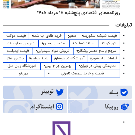
روزنامه‌های اقتصادی پنج‌شنبه ۱۵ مرداد ۱۴۰۵
تبلیغات
قیمت شیشه سکوریت
سفیر
خرید طلای آب شده
قیمت موکت
تور کربلا
استند تسلیت
مداحی اربعین
دوربین مداربسته
مرجع پاسخ معتبر پزشکان
فروش مواد شیمیایی
قیمت ایمپلنت
قطعات لباسشویی
آموزشگاه تیزهوشان
بلیط هواپیما
پرشین هتل
نمایندگی بوش در تهران
بهترین جراح بینی
آموزشگاه زبان ملل
قیمت و خرید سمعک نامرئی
مهرینو