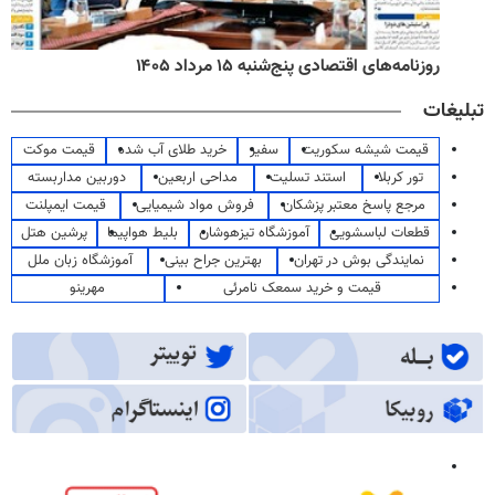
روزنامه‌های اقتصادی پنج‌شنبه ۱۵ مرداد ۱۴۰۵
تبلیغات
قیمت شیشه سکوریت
سفیر
خرید طلای آب شده
قیمت موکت
تور کربلا
استند تسلیت
مداحی اربعین
دوربین مداربسته
مرجع پاسخ معتبر پزشکان
فروش مواد شیمیایی
قیمت ایمپلنت
قطعات لباسشویی
آموزشگاه تیزهوشان
بلیط هواپیما
پرشین هتل
نمایندگی بوش در تهران
بهترین جراح بینی
آموزشگاه زبان ملل
قیمت و خرید سمعک نامرئی
مهرینو