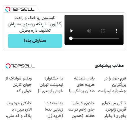
تابستون رو خنک و راحت
بگذرون! تا پنکه رومیزی مه پاش
تخفیف داره بخرش
سفارش بده!
مطالب پیشنهادی
فرم خود را در
پایان دغدغه
به جشنواره
ویدیو هولناک از
بزرگترین
هزینه های
ایمپلنت تهران
جوان کارتن
جشنواره ایمپلنت
دندان پزشکی با
خوش اومدی! |
خوابی که
تهران پر کنید ! |
پک سفید کننده
فرصت محدوده!
میلیاردر شد.
تا کی می‌خوای
جادوی درمان
به لبخندت
خلافی خودروتو
فقط ۲۵ میلیون
خانگی
مشاوره رایگان
آموزش رایگان
قرص زانودرد
جای زخم در سه
زیبایی بده!
الان ببین، با
بگیر!
بخوری؟ یکبار
هفته! (همین
(خرید ژل
پلاک و کد ملی،
اصولی درمانش
حالا رایگان
سفیدکننده
بدون نیاز به
کن
صحبت کنید)
دندان
مراجعه حضوری