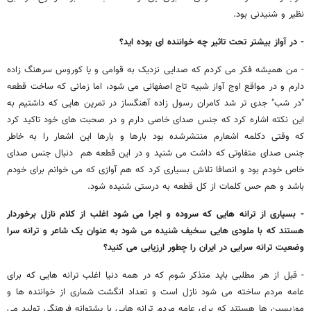
نظیر و شنیدنی بود.
- در آواز بیشتر تحت تاثیر چه خواننده ای بوده اید؟
- من همیشه فکر می کردم که صدایی نزدیک به قوامی و یا کوروس سرهنگ زاده
دارم و در مواقع اوج آواز شبیه تاج اصفهانی می شود، اما زمانی که ساخت قطعه
"در شب" جدی تر شد کامران رسول زاده آهنگساز در تمرین هایی که داشتیم به
این نکته اشاره کرد که جنس صدای خاصی دارم و در صحبت های خود تاکید کرد
که وقتی دکلمه اشعارم منتشرشده بود بارها و بارها این اشعار را به خاطر
جنس صدای متفاوتی که داشت می شنید و در این قطعه هم دنبال جنس صدای
خاص خودم بود و انصافا تلاش بسیاری کرد که هم آوازی که می خوانم برای خودم
باشد و هم حس کلمات از کل قطعه به درستی شنیده شود.
- بسیاری از ترانه هایی که سروده و اجرا می شود اغلب از کلام نازل برخوردار
هستند که با ملودی هایی سخیف شنیده می شود به عنوان یک شاعر و ترانه سرا
وضعیت ترانه سرایی در ایران را چطور ارزیابی می کنید؟
- قبل از هر مطلبی باید متذکر شوم که در همه دنیا اغلب ترانه هایی که برای
عامه مردم ساخته می شود نازل است و تعداد انگشت شماری از خواننده ها و
موزیسین ها هستند که برای عامه مردم ترانه هایی با پشتوانه فرهنگی تولید می