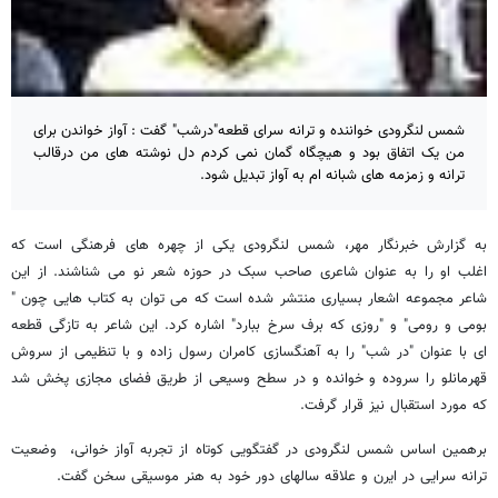
شمس لنگرودی خواننده و ترانه سرای قطعه"درشب" گفت : آواز خواندن برای
من یک اتفاق بود و هیچگاه گمان نمی کردم دل نوشته های من درقالب
ترانه و زمزمه های شبانه ام به آواز تبدیل شود.
به گزارش خبرنگار مهر، شمس لنگرودی یکی از چهره های فرهنگی است که
اغلب او را به عنوان شاعری صاحب سبک در حوزه شعر نو می شناشند. از این
شاعر مجموعه اشعار بسیاری منتشر شده است که می توان به کتاب هایی چون "
بومی و رومی" و "روزی که برف سرخ ببارد" اشاره کرد. این شاعر به تازگی قطعه
ای با عنوان "در شب" را به آهنگسازی کامران رسول زاده و با تنظیمی از سروش
قهرمانلو را سروده و خوانده و در سطح وسیعی از طریق فضای مجازی پخش شد
که مورد استقبال نیز قرار گرفت.
برهمین اساس شمس لنگرودی در گفتگویی کوتاه از تجربه آواز خوانی، وضعیت
ترانه سرایی در ایرن و علاقه سالهای دور خود به هنر موسیقی سخن گفت.