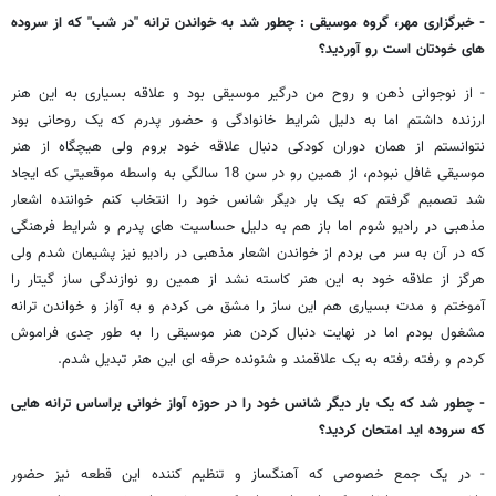
- خبرگزاری مهر، گروه موسیقی : چطور شد به خواندن ترانه "در شب" که از سروده
های خودتان است رو آوردید؟
- از نوجوانی ذهن و روح من درگیر موسیقی بود و علاقه بسیاری به این هنر
ارزنده داشتم اما به دلیل شرایط خانوادگی و حضور پدرم که یک روحانی بود
نتوانستم از همان دوران کودکی دنبال علاقه خود بروم ولی هیچگاه از هنر
موسیقی غافل نبودم، از همین رو در سن 18 سالگی به واسطه موقعیتی که ایجاد
شد تصمیم گرفتم که یک بار دیگر شانس خود را انتخاب کنم خواننده اشعار
مذهبی در رادیو شوم اما باز هم به دلیل حساسیت های پدرم و شرایط فرهنگی
که در آن به سر می بردم از خواندن اشعار مذهبی در رادیو نیز پشیمان شدم ولی
هرگز از علاقه خود به این هنر کاسته نشد از همین رو نوازندگی ساز گیتار را
آموختم و مدت بسیاری هم این ساز را مشق می کردم و به آواز و خواندن ترانه
مشغول بودم اما در نهایت دنبال کردن هنر موسیقی را به طور جدی فراموش
کردم و رفته رفته به یک علاقمند و شنونده حرفه ای این هنر تبدیل شدم.
- چطور شد که یک بار دیگر شانس خود را در حوزه آواز خوانی براساس ترانه هایی
که سروده اید امتحان کردید؟
- در یک جمع خصوصی که آهنگساز و تنظیم کننده این قطعه نیز حضور