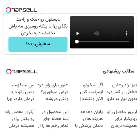
تابستون رو خنک و راحت
بگذرون! تا پنکه رومیزی مه پاش
تخفیف داره بخرش
سفارش بده!
مطالب پیشنهادی
تنها راه رهایی
اگر میخوای
هنوز برای زانو درد
من نمیفهمم
قطعی از کمر درد
ایمپلنت کنی
قرص میخوری؟
وقتی زانو درد
بدون نیاز به دارو
الان وقتشه |
وقتی می‌شه
درمان داره، چرا
اینجاست👈
فقط با ۲۵
بدون عمل
دردش رو داری
آرتروز مفصل زانو
پایان دغدغه
این محصول در
آرتروز مفصل زانو
(پرسش‌نامه)
میلیون تومان!!!
درمانش کرد؟؟؟؟
تحمل میکنی؟❗
رو یکبار برای
هزینه های
سه هفته جای
رو یکبار برای
همیشه درمان
دندان پزشکی با
تمام زخم ها را از
همیشه درمان
کن!
پک سفید کننده
بین برد!!😍
کن!
◗پرسش‌نامه◖
خانگی
(مشاوره رایگان)
◗پرسش‌نامه◖