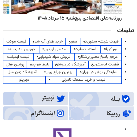
روزنامه‌های اقتصادی پنج‌شنبه ۱۵ مرداد ۱۴۰۵
تبلیغات
قیمت شیشه سکوریت
سفیر
خرید طلای آب شده
قیمت موکت
تور کربلا
استند تسلیت
مداحی اربعین
دوربین مداربسته
مرجع پاسخ معتبر پزشکان
فروش مواد شیمیایی
قیمت ایمپلنت
قطعات لباسشویی
آموزشگاه تیزهوشان
بلیط هواپیما
پرشین هتل
نمایندگی بوش در تهران
بهترین جراح بینی
آموزشگاه زبان ملل
قیمت و خرید سمعک نامرئی
مهرینو