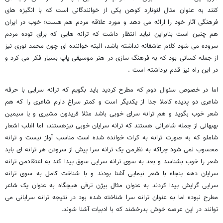
کنند به عنوان مثال لئونارد کوهن یکی از خوانندگانی است که با انگیزه های
فرهنگی آثار خود را ارائه می دهد و مورد علاقه مردم هم هست؛ خوب در ایران
هم چنین است بنابراین نباید انتظار داشت که ترانه هایی که برای توده مردم
سروده می شود کلام عاشقانه نداشته باشد، البته خواننده ای چون محمد نوری نیز
از جمله کسانی بود که به فرهنگ سازی در هنر موسیقی پاپ بسیار فکر می کرد و
در این راه نیز قدم برداشته است .
اما در خصوص سئوال دوم که مطرح کردید باید بگویم که ترانه سرایی با حرفه
شاعری دو پدیده کاملا جدا از یکدیگر است و کمتر سراغ دارم شاعری را که هم
شعر خوب بگوید و هم ترانه سرای خوبی باشد مثلا فریدون مشیری و یا سیمین
بهبهانی از جمله شاعرانی هستند که ترانه سرایان خوبی نیزهستند، اما اغلب اشعار
شاملو که به صورت ترانه به کرات خوانده شده است مناسب آواز نیست و ترانه
محسوب نمی شود چراکه به نظرمن یک ترانه سرا پیش از سرودن هر ترانه ای باید
شعر را خوب بشناسد و بعد به سوی ترانه سرایی سوق پیدا کند به اعتقادمن ترانه
سرایان دهه پنجاه با شعر نیمایی آشنا بودند و با شناخت کامل به سوی ترانه
سرایی گرایش پیدا کردند به عنوان مثال بیژن ترقی هیچگاه به عنوان یک شاعر
مطرح نبوده اما به عنوان ترانه سرا شناخته شده بود در نتیجه ترانه سرایانی می
توانند در این عرصه خوش بدرخشند که با ادبیات آشنا شوند.