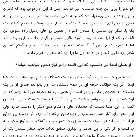
داشت برحسب اتفاق یکی از ترانه های که همیشه برای خودم در خلوت می
خواندم را برای این جمع دوستانه نیز خواندم. پس از این آوازخوانی بود که کامران
رسول زاده به من پیشنهاد داد که ترانه هایی که سروده ام را بخوانم اما من به
نوعی از پذیرفتن سرباز می زدم تا اینکه با اصرار این دوستان تصمیم گرفتم یک
یک بار دیگر این شانس را امتحان کنم ؛ از همین رو آقای رسول زاده ملودی این
قطعه را که از قبل ساخته بود را آورد وقتی ملودی را گوش دادم خیلی خوشم آمد
اما با شعری که بر روی آن گذاشته شده بود بسیار مخالف بودم و گفتم که این
شعر باید تغییر کند و در ادامه این ماجرا بود که شعر را تغییر دادم.
- از همان ابتدا می دانستید که این قطعه را در آواز دشتی خواهید خواند؟
- به نظرمن هر صدایی در آواز مختص به یک دستگاه و مقام موسیقایی است کما
اینکه اگر یک خواننده حرفه ای در همه دستگاه ها آواز بخواند، صدای او در یک
دستگاه به خصوص دلنشین تر است از همین رو به تجربه دریافته بودم که در
آواز دشتی بهتر می خوانم و شاید هم این آواز را بیشتر دوست دارم البته این
گفته به این معنا نیست که دستگاه های و مقام های دیگر را دوست ندارم ولی
این شعر برای آواز دشتی مناسب تر بود؛ضمن اینکه وقتی یک اثر موسیقایی موفق
از آب در می آید این موفقیت محصول یک شعر خوب ، آهنگ زیبا و آواز نیکو و به
جا است و اگر یکی از این عناصر بر دیگری منطبق نباشد نباید انتظار شنیدن یک اثر
خوب را داشت و انصافا ملودی که برای این ترانه انتخاب شده بود در نوع خود بی