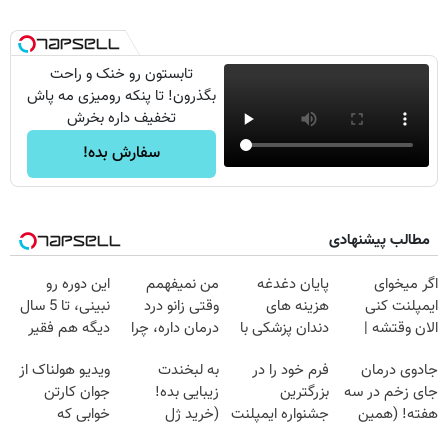
تابستون رو خنک و راحت
بگذرون! تا پنکه رومیزی مه پاش
تخفیف داره بخرش
سفارش بده!
مطالب پیشنهادی
اگر میخوای
پایان دغدغه
من نمیفهمم
این دوره رو
ایمپلنت کنی
هزینه های
وقتی زانو درد
نبینی، تا 5 سال
الان وقتشه |
دندان پزشکی با
درمان داره، چرا
دیگه هم فقیر
فقط با ۲۵
پک سفید کننده
دردش رو داری
می‌مونی! همین
جادوی درمان
فرم خود را در
به لبخندت
ویدیو هولناک از
میلیون تومان!!!
خانگی
تحمل میکنی؟❗
الان ثبت نام کن
جای زخم در سه
بزرگترین
زیبایی بده!
جوان کارتن
هفته! (همین
جشنواره ایمپلنت
(خرید ژل
خوابی که
حالا رایگان
تهران پر کنید ! |
سفیدکننده
میلیاردر شد.