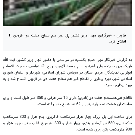
قزوین - خبرگزاری مهر: وزیر کشور پل غیر هم سطح هفت دی قزوین را
افتتاح کرد.
به گزارش خبرنگار مهر، صبح یکشنبه در مراسمی با حضور نجار وزیر کشور، آیت الله
باریک بین نماینده ولی فقیه و امام جمعه قزوین، روح الله عباسپور، حجت الاسلام
ابوترابی نمایندگان مردم استان در مجلس شورای اسلامی، شهردار و اعضای شورای
اسلامی شهر، بهره برداری از تقاطع غیر هم سطح هفت دی در قزوین افتتاح شد و به
بهره برداری رسید.
تقاطع غیرهمسطح هفت دی(نادری) دارای 15 متر عرض و 350 متر طول است و برای
ساخت آن هشت عدد پایه بتنی و 62 عد شمع بکار رفته است.
برای ساخت این پل بزرگ چهار هزار مترمکعب خاکریزی، پنج هزار و 300 مترمکعب
خاکبرداری، 580 تن آرماتور بندی، چهار هزار و 300 مترمربع قالب بندی، چهار هزار و
900 مترمکعب بتن ریزی شده است.