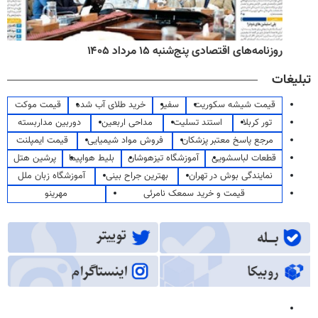
روزنامه‌های اقتصادی پنج‌شنبه ۱۵ مرداد ۱۴۰۵
تبلیغات
قیمت شیشه سکوریت
سفیر
خرید طلای آب شده
قیمت موکت
تور کربلا
استند تسلیت
مداحی اربعین
دوربین مداربسته
مرجع پاسخ معتبر پزشکان
فروش مواد شیمیایی
قیمت ایمپلنت
قطعات لباسشویی
آموزشگاه تیزهوشان
بلیط هواپیما
پرشین هتل
نمایندگی بوش در تهران
بهترین جراح بینی
آموزشگاه زبان ملل
قیمت و خرید سمعک نامرئی
مهرینو