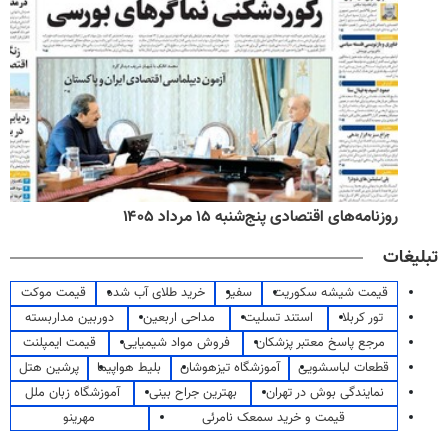
روزنامه‌های اقتصادی پنج‌شنبه ۱۵ مرداد ۱۴۰۵
تبلیغات
قیمت شیشه سکوریت
سفیر
خرید طلای آب شده
قیمت موکت
تور کربلا
استند تسلیت
مداحی اربعین
دوربین مداربسته
مرجع پاسخ معتبر پزشکان
فروش مواد شیمیایی
قیمت ایمپلنت
قطعات لباسشویی
آموزشگاه تیزهوشان
بلیط هواپیما
پرشین هتل
نمایندگی بوش در تهران
بهترین جراح بینی
آموزشگاه زبان ملل
قیمت و خرید سمعک نامرئی
مهرینو