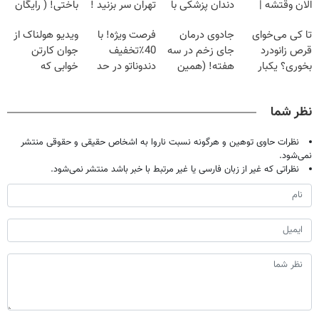
الان وقتشه |
دندان پزشکی با
تهران سر بزنید !
باختی! ( رایگان
فقط با ۲۵
پک سفید کننده
| فقط ۲۵
آموزش ببین
تا کی می‌خوای
جادوی درمان
فرصت ویژه! با
ویدیو هولناک از
میلیون تومان!!!
خانگی
میلیون !
پولدار شی)
قرص زانودرد
جای زخم در سه
40٪تخفیف
جوان کارتن
بخوری؟ یکبار
هفته! (همین
دندوناتو در حد
خوابی که
اصولی درمانش
حالا رایگان
کامپوزیت سفید
میلیاردر شد.
کن
صحبت کنید)
کن
آموزش رایگان
نظر شما
نظرات حاوی توهین و هرگونه نسبت ناروا به اشخاص حقیقی و حقوقی منتشر
نمی‌شود.
نظراتی که غیر از زبان فارسی یا غیر مرتبط با خبر باشد منتشر نمی‌شود.