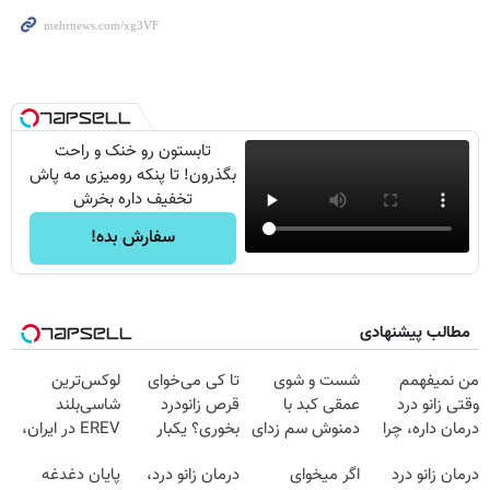
تابستون رو خنک و راحت
بگذرون! تا پنکه رومیزی مه پاش
تخفیف داره بخرش
سفارش بده!
مطالب پیشنهادی
من نمیفهمم
شست و شوی
تا کی می‌خوای
لوکس‌ترین
وقتی زانو درد
عمقی کبد با
قرص زانودرد
شاسی‌بلند
درمان داره، چرا
دمنوش سم زدای
بخوری؟ یکبار
EREV در ایران،
دردش رو داری
گیاهی
اصولی درمانش
توسط نیکا موتور
درمان زانو درد
اگر میخوای
درمان زانو درد،
پایان دغدغه
تحمل میکنی؟❗
کن
رونمایی شد!