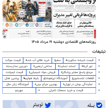
روزنامه‌های اقتصادی دوشنبه ۱۹ مرداد ۱۴۰۵
تبلیغات
قیمت شیشه سکوریت
سفیر
خرید طلای آب شده
قیمت موکت
تور کربلا
استند تسلیت
مداحی اربعین
دوربین مداربسته
مرجع پاسخ معتبر پزشکان
فروش مواد شیمیایی
قیمت ایمپلنت
قطعات لباسشویی
آموزشگاه تیزهوشان
بلیط هواپیما
پرشین هتل
نمایندگی بوش در تهران
بهترین جراح بینی
آموزشگاه زبان ملل
قیمت و خرید سمعک نامرئی
مهرینو