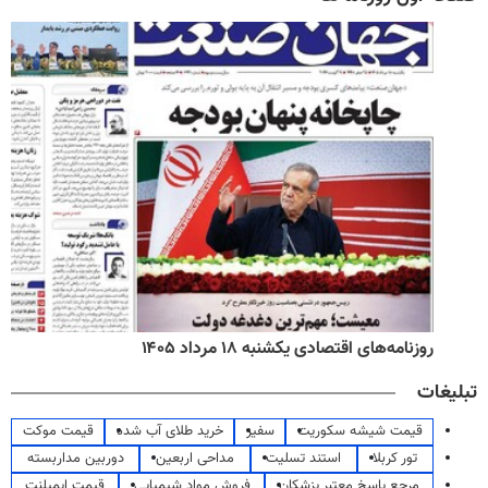
روزنامه‌های اقتصادی یکشنبه ۱۸ مرداد ۱۴۰۵
تبلیغات
قیمت شیشه سکوریت
سفیر
خرید طلای آب شده
قیمت موکت
تور کربلا
استند تسلیت
مداحی اربعین
دوربین مداربسته
مرجع پاسخ معتبر پزشکان
فروش مواد شیمیایی
قیمت ایمپلنت