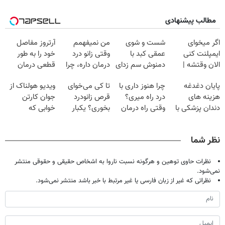
مطالب پیشنهادی
اگر میخوای
شست و شوی
من نمیفهمم
آرتروز مفاصل
ایمپلنت کنی
عمقی کبد با
وقتی زانو درد
خود را به طور
الان وقتشه |
دمنوش سم زدای
درمان داره، چرا
قطعی درمان
فقط با ۲۵
گیاهی
دردش رو داری
کنید!
پایان دغدغه
چرا هنوز داری با
تا کی می‌خوای
ویدیو هولناک از
میلیون تومان!!!
تحمل میکنی؟❗
◗پرسش‌نامه◖
هزینه های
درد راه میری؟
قرص زانودرد
جوان کارتن
دندان پزشکی با
وقتی راه درمان
بخوری؟ یکبار
خوابی که
پک سفید کننده
جلو پاته!
اصولی درمانش
میلیاردر شد.
خانگی
کن
آموزش رایگان
نظر شما
نظرات حاوی توهین و هرگونه نسبت ناروا به اشخاص حقیقی و حقوقی منتشر
نمی‌شود.
نظراتی که غیر از زبان فارسی یا غیر مرتبط با خبر باشد منتشر نمی‌شود.