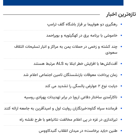
تازه‌ترین اخبار
رهگیری دو هواپیما بر فراز باشگاه گلف ترامپ
خاموشی با برنامه برق در کهگیلویه و بویراحمد
چند کشته و زخمی در حملات یمن به مراکز و انبار تسلیحات ائتلاف
سعودی
آفت‌کش‌ها با افزایش خطر ابتلا به ALS مرتبط هستند
زمان پرداخت معوقات بازنشستگان تامین اجتماعی اعلام شد
دیابت نوع ۲ عوارض یائسگی را تشدید می کند
ناکارآمدی ساختار دفاعی اروپا در برابر تهدیدات پهپادی روسیه
فرمانده سپاه گناوه:خبرنگاران روایت اول و امیدآفرین به جامعه ارائه کنند
تیراندازی در غزه در پی اعلام مخالفت نتانیاهو با طرح نقشه راه
طنین «باید برخاست» در میدان انقلاب گنبدکاووس