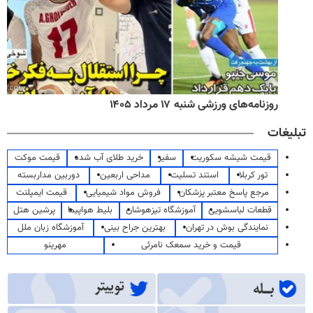
روزنامه‌های ورزشی شنبه ۱۷ مرداد ۱۴۰۵
تبلیغات
قیمت شیشه سکوریت
سفیر
خرید طلای آب شده
قیمت موکت
تور کربلا
استند تسلیت
مداحی اربعین
دوربین مداربسته
مرجع پاسخ معتبر پزشکان
فروش مواد شیمیایی
قیمت ایمپلنت
قطعات لباسشویی
آموزشگاه تیزهوشان
بلیط هواپیما
پرشین هتل
نمایندگی بوش در تهران
بهترین جراح بینی
آموزشگاه زبان ملل
قیمت و خرید سمعک نامرئی
مهرینو