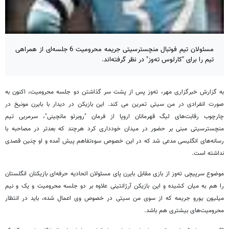
مسئولان تیم فوتبال منچسترسیتی جریمه محرومیت 6 جلسه‌ای از همراهی
تیم را برای "کارلوس ته‌وز" در نظر گرفته‌اند.
به گزارش خبرگزاری مهر، ته‌وز پس از پشت سر گذاشتن دو جلسه محرومیت، اکنون به
صورت انفرادی در من سیتی تمرین می کند. این بازیکن در دیدار با بایرن مونیخ در
چارچوب رقابت‌های لیگ قهرمانان اروپا از فرمان "روبرتو مانچینی"، سرمربی تیم
منچسترسیتی مبنی بر حضور در میدان خودداری کرد هرچند که بعدتر در مصاحبه با
رسانه‌های انگلیسی مدعی شد که در این خصوص سوء‌تفاهم پیش آمده و او چنین قصدی
نداشته است.
موضوع سرپیچی ته‌وز از بازی مقابل بایرن پای مسئولان اتحادیه حرفه‌ای بازیکنان انگلستان
را هم به میان کشیده و این بازیکن آرژانتینی علاوه بر دو جلسه محرومیت و یک و نیم
میلیون یورو جریمه که از سوی من سیتی در خصوص وی اعمال شده، باید در انتظار
محرومیت‌های بیشتری هم باشد.