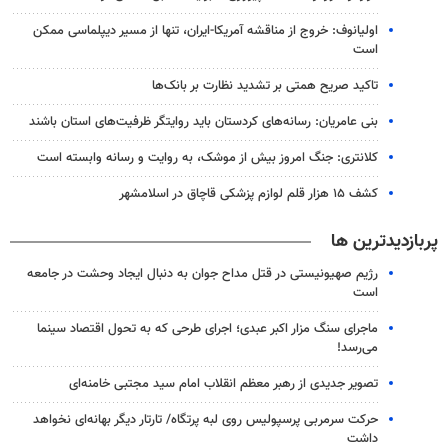
اولیانوف: خروج از مناقشه آمریکا-ایران، تنها از مسیر دیپلماسی ممکن
است
تاکید صریح همتی بر تشدید نظارت بر بانک‌ها
بنی عامریان: رسانه‌های کردستان باید روایتگر ظرفیت‌های استان باشند
کلانتری: جنگ امروز بیش از موشک، به روایت و رسانه وابسته است
کشف ۱۵ هزار قلم لوازم پزشکی قاچاق در اسلامشهر
پربازدیدترین ها
رژیم صهیونیستی در قتل مداح جوان به دنبال ایجاد وحشت در جامعه
است
ماجرای سنگ مزار اکبر عبدی؛ اجرای طرحی که به تحول اقتصاد سینما
می‌رسد!
تصویر جدیدی از رهبر معظم انقلاب امام سید مجتبی خامنه‌ای
حرکت سرمربی پرسپولیس روی لبه پرتگاه/ تارتار دیگر بهانه‌ای نخواهد
داشت