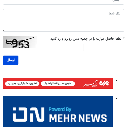
*
لطفا حاصل عبارت را در جعبه متن روبرو وارد کنید
ارسال