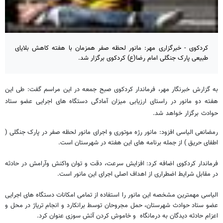
کردکوی - خبرگزاری مهر: مانور لحظه صفر همزمان با هفته کاهش بلایای
طبیعی پارک جنگلی امام رضا(ع) کردکوی برگزار شد.
به گزارش خبرنگار مهر، فرماندار کردکوی صبح جمعه در این مراسم گفت: طی این
هفته دو مانور در راستای ارزیابی میزان آمادگی دستگاه های اجرایی عضو ستاد
حوادث برگزار خواهد شد.
رمضانعی الیاسی افزود: مانور رژه موتوری و اجرای مانور لحظه صفر در پارک جنگلی (
اطفای حریق ) از جمله برنامه های این هفته در شهرستان است.
فرماندار کردکوی اضافه کرد: افزایش سرعت، دقت و توان واکنش وآرامش در حادثه
در مقابل شرایط اضطراری از اهداف اصلی اجرای این مانور است.
الیاسی مهمترین مشخصه این مانور را استفاده از تمامی امکانات دستگاه های اجرایی
عضو ستاد حوادث شهرستان، حمل مجروحان توسط برانکارد و انجام تریاژ در محل و
اعزام حادثه دیدگان به درمانگاه و خاموش کردن آتش سوزی عنوان کرد.