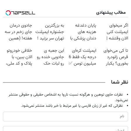
مطالب پیشنهادی
اگر میخوای
پایان دغدغه
به بزرگترین
جادوی درمان
ایمپلنت کنی
هزینه های
جشنواره ایمپلنت
جای زخم در سه
الان وقتشه |
دندان پزشکی با
تهران سر بزنید !
هفته! (همین
فقط با ۲۵
پک سفید کننده
| فقط ۲۵
حالا رایگان
تا کی می‌خوای
ایمپلنت کره‌ای
این جعبه ی
خلافی خودروتو
میلیون تومان!!!
خانگی
میلیون !
صحبت کنید)
قرص زانودرد
درجه یک فقط 6
جادویی خنده رو
الان ببین، با
بخوری؟ یکبار
میلیون تومن ✅
رو لبات حک
پلاک و کد ملی،
اصولی درمانش
میکنه
بدون نیاز به
کن
خرید40%تخفیف
مراجعه حضوری
نظر شما
نظرات حاوی توهین و هرگونه نسبت ناروا به اشخاص حقیقی و حقوقی منتشر
نمی‌شود.
نظراتی که غیر از زبان فارسی یا غیر مرتبط با خبر باشد منتشر نمی‌شود.