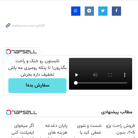
تابستون رو خنک و راحت
بگذرون! تا پنکه رومیزی مه پاش
تخفیف داره بخرش
سفارش بده!
مطالب پیشنهادی
فروش راحت پژو
شست و شوی
پایان دغدغه
اگر میخوای
۲۰6، بدون
عمقی کبد با
هزینه های
ایمپلنت کنی