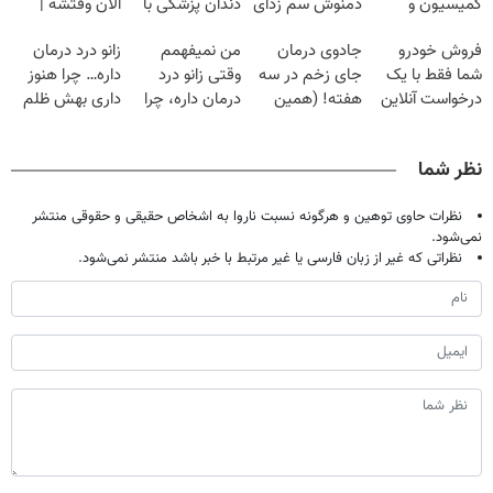
کمیسیون و
دمنوش سم زدای
دندان پزشکی با
الان وقتشه |
دردسر
گیاهی
پک سفید کننده
فقط با ۲۵
فروش خودرو
جادوی درمان
من نمیفهمم
زانو درد درمان
خانگی
میلیون تومان!!!
شما فقط با یک
جای زخم در سه
وقتی زانو درد
داره… چرا هنوز
درخواست آنلاین
هفته! (همین
درمان داره، چرا
داری بهش ظلم
✔
حالا رایگان
دردش رو داری
می‌کنی؟
صحبت کنید)
تحمل میکنی؟❗
نظر شما
نظرات حاوی توهین و هرگونه نسبت ناروا به اشخاص حقیقی و حقوقی منتشر
نمی‌شود.
نظراتی که غیر از زبان فارسی یا غیر مرتبط با خبر باشد منتشر نمی‌شود.