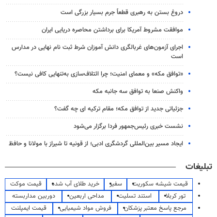
دروغ بستن به رهبری قطعاً جرم بسیار بزرگی است
موافقت مشروط آمریکا برای برداشتن محاصره دریایی ایران
اجرای آزمون‌های غربالگری دانش آموزان شرط ثبت نام نهایی در مدارس
است
«توافق مکه» و معمای امنیت؛ چرا ائتلاف‌سازی به‌تنهایی کافی نیست؟
واکنش صنعا به توافق سه جانبه مکه
جزئیاتی جدید از توافق مکه؛ مقام ترکیه ای چه گفت؟
نشست خبری رئیس‌جمهور فردا برگزار می‌شود
ایجاد مسیر بین‌المللی گردشگری ادبی؛ از قونیه تا شیراز با مولانا و حافظ
تبلیغات
قیمت شیشه سکوریت
سفیر
خرید طلای آب شده
قیمت موکت
تور کربلا
استند تسلیت
مداحی اربعین
دوربین مداربسته
مرجع پاسخ معتبر پزشکان
فروش مواد شیمیایی
قیمت ایمپلنت