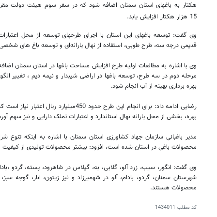
هکتار به باغهای استان سمنان اضافه شود که در سفر سوم هیئت دولت مقرر
15 هزار هکتار افزایش یابد.
وی گفت: توسعه باغهای این استان با اجرای طرحهای توسعه از محل اعتبارات 
قدیمی درجه سه، طرح طوبی، استفاده از نهال یارانه‌ای و توسعه باغ های شخصی
وی با اشاره به مطالعات اولیه طرح افزایش مساحت باغها در استان سمنان اضافه 
مرحله دوم در سه طرح، توسعه باغها در اراضی شیبدار و نیمه دیم ، تغییر الگ
بهره برداری بهینه از آب انجام شود.
رضایی ادامه داد: برای انجام این طرح حدود 450میل
بهره، بخشی از محل یارانه نهال استاندارد و اعتبارات تملک دارایی و نیز سهم آور
محصولات باغی در استان شده است، افزود: بیشتر محصولات تولیدی از کیفیت م
وی گفت: انگور، سیب، زرد آلو، گلابی، به، گیلاس در شاهرود، پسته، گردو ،بادام، 
شهرستان سمنان، گردو، بادام، آلو در شهمیرزاد و نیز زیتون، انار، گوجه سبز، 
محصولات هستند.
کد مطلب
1434011