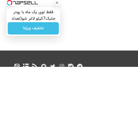
فقط توی یک ماه با پودر
جلبک7کیلو لاغر شو(تعداد
محدود)
تخفیف ویژه!
درباره ما
تماس با ما
بازرگانی
All Content by Mehr News Agency is licensed under a Creative Commons
License.