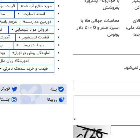
کبار
با خودرو۴۵ یک‌روزه
خرید طلای آب شده
قیمت مو
کن
بفروشش
استند تسلیت
مدا
لان
معاملات جهانی طلا با
دوربین مداربسته
مرجع پاسخ 
کد ملی،
اسپرد صفر و تا ۵۰۰ دلار
فروش مواد شیمیایی
قی
جعه
بونوس
قطعات لباسشویی
آموزشگ
بلیط هواپیما
پر
نمایندگی بوش در تهران
بهت
آموزشگاه زبان ملل
نمی‌شود.
قیمت و خرید سمعک نامرئی