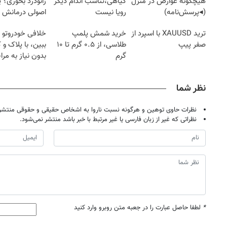
هیچگونه عوارض در منزل
گیاهی،تناسب اندام دیگر
زانودرد بخوری؟ ی
(◂پرسش‌نامه)
رویا نیست
اصولی درمانش 
ترید XAUUSD با اسپرد از
خرید شمش پلمپ
خلافی خودروتو ا
صفر پیپ
طلاسی، از ۰.۵ گرم تا ۱۰
ببین، با پلاک و 
گرم
بدون نیاز به مرا
حضوری
نظر شما
نظرات حاوی توهین و هرگونه نسبت ناروا به اشخاص حقیقی و حقوقی منتشر 
نظراتی که غیر از زبان فارسی یا غیر مرتبط با خبر باشد منتشر نمی‌شود.
*
لطفا حاصل عبارت را در جعبه متن روبرو وارد کنید