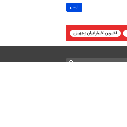
ارسال
 Attribution 4.0 International