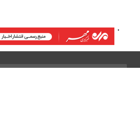
طراحی خبرگزاری نستوه
گرافیک: استودیو پیکسل