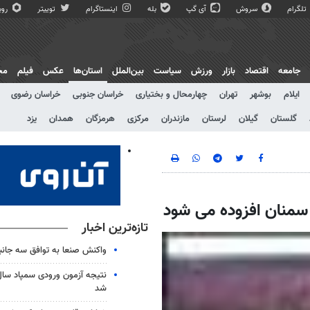
تلگرام
سروش
آی گپ
بله
اینستاگرام
توییتر
روبی
جامعه
اقتصاد
بازار
ورزش
سیاست
بین‌الملل
استان‌ها
عکس
فیلم
مج
ایلام
بوشهر
تهران
چهارمحال و بختیاری
خراسان جنوبی
خراسان رضوی
گلستان
گیلان
لرستان
مازندران
مرکزی
هرمزگان
همدان
یزد
تازه‌ترین اخبار
واکنش صنعا به توافق سه جانب
شد