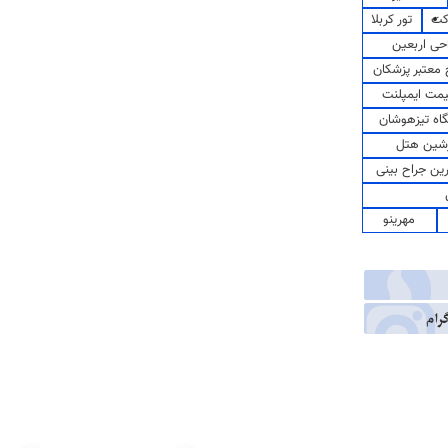
کت
تور کربلا
حی اربعین
معتبر پزشکان
مت ایمپلنت
اه تیزهوشان
شین هتل
رین جراح بینی
مهرینو