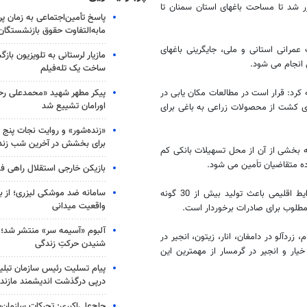
 شد تا مساحت باغهای استان سمنان تا
پاسخ تأمین‌اجتماعی به زمان پ
مابه‌التفاوت حقوق بازنشستگان
عمرانی استانی و ملی، جایگرینی باغهای
مازیار لرستانی به تلویزیون با
 انجام می شود.
ساخت یک تله‌فیلم
پیکر مطهر شهید «محمدعلی رحیم
کرد: قرار است در مطالعات مکان یابی در
اورامان تشییع شد
وی کشت از محصولات زراعی به باغی برای
«زنده‌شور» و روایت نجات پنج 
برای بخشش در آخرین شب زند
یارد ریال اعتبار نیاز است که بخشی از آن از محل تسهیلات بانکی کم
ده متقاضیان تاَمین می شود.
بازیکن خارجی استقلال راهی فو
سامانه ضد موشکی لیزری؛ از ب
مدیر باغبانی سازمان جهاد کشاورزی استان سمنان با اشاره به اینکه تنوع شرایط اقلیمی باعث تولید بیش از 30 گونه
واقعیت میدانی
طلوب برای صادرات برخوردار است.
آلبوم «آسیمه سر» منتشر شد؛
زردآلو در دامغان، انار، زیتون، انجیر در
شنیدن حرکتِ زندگی
خیار و انجیر در گرمسار از مهمترین این
پیام تسلیت رئیس سازمان تبلی
درپی درگذشت اندیشمند مازندر
حاج‌علی‌اکبری: تحرکات سازمان‌یا