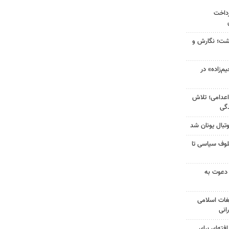
رداخت
زگشت؛ نگارش و
‌زاده» در
اعدامی؛ تلاش
گی
تبال یونان شد
لوف سیاسی تا
 دعوت به
غات اسلامی
انی
فته‌ای برای