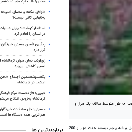
خیابان؛ قلب تپنده‌ای که دشمن
«توافق مکه» و معمای امنیت؛ چ
به‌تنهایی کافی نیست؟
استاندار کرمانشاه پایان عملیا
در استان را اعلام کرد
پیگیری تأمین مسکن خبرنگاران 
قرار دارد
زورآوند: دمای هوای کرمانشاه از
نسبی کاهش می‌یابد
یکصدوشصتمین اجتماع «نحن ا
امشب در کرمانشاه
حبیبی: فاز نخست مرکز فرهنگ
کرمانشاه به‌زودی افتتاح می‌شو
فت: به طور متوسط سالانه یک هزار و
حسینی: حل مشکلات خبرنگاران 
هم‌افزایی همه دستگاه‌ها است
لطف الله رضایی در گفتگو با مهر گفت: بر اساس برآوردهای انجام شده در طول برنامه پنجم توسعه هفت هزار و 200
پربازدیدترین ها