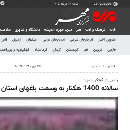
جمعه ۱۶ مرداد ۱۴۰۵
خانه
فرهنگ و ادب
هنر
دين، حوزه، انديشه
دانشگاه و فناوری
سلامت
عناوین اخبار
آذربایجان شرقی
آذربایجان غربی
اصفهان
اردبیل
البرز
فارس
قزوین
قم
کردستان
کرمان
کرمانشاه
کهگیلویه و بویراحمد
استانها
سمنان
۲۴ مهر ۱۳۹۰، ۱۰:۳۶
رضایی در گفتگو با مهر:
سالانه 1400 هکتار به وسعت باغهای استان سمنان افزوده می شود