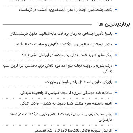
یکصدوشصتمین اجتماع «نحن المنتقمون» امشب در کرمانشاه
پربازدیدترین ها
پاسخ تأمین‌اجتماعی به زمان پرداخت مابه‌التفاوت حقوق بازنشستگان
مازیار لرستانی به تلویزیون بازگشت؛ نگارش و ساخت یک تله‌فیلم
پیکر مطهر شهید «محمدعلی رحیم‌زاده» در اورامان تشییع شد
«زنده‌شور» و روایت نجات پنج اعدامی؛ تلاش برای بخشش در آخرین شب
زندگی
بازیکن خارجی استقلال راهی فوتبال یونان شد
سامانه ضد موشکی لیزری؛ از بلوف سیاسی تا واقعیت میدانی
آلبوم «آسیمه سر» منتشر شد؛ دعوت به شنیدن حرکتِ زندگی
پیام تسلیت رئیس سازمان تبلیغات اسلامی درپی درگذشت اندیشمند
مازندرانی
افزایش سپرده قانونی بانک‌ها؛ ترمز تازه رشد نقدینگی