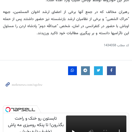
اکثر این خودروها توسط اوباش آسیب وارد آمده است.
رهبران مخالف که در جمع آنها برخی از اعضای ارشد اخوان المسلمین، جبهه
"حراک الشعبی" و برخی از نظامیان ارشد بازنشسته نیز حضور داشتند پس از حمله
اوباش با حضور در کنفرانسی در امان، شخص "عبدالله دوم" پادشاه اردن را مسئول
این ناآرامیها دانسته و بر پیگیری مطالبات خود تاکید ورزیدند.
کد مطلب
1434058
تابستون رو خنک و راحت
بگذرون! تا پنکه رومیزی مه پاش
تخفیف داره بخرش