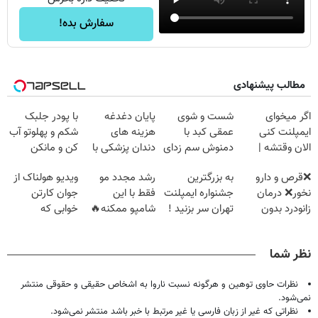
سفارش بده!
مطالب پیشنهادی
اگر میخوای
شست و شوی
پایان دغدغه
با پودر جلبک
ایمپلنت کنی
عمقی کبد با
هزینه های
شکم و پهلوتو آب
الان وقتشه |
دمنوش سم زدای
دندان پزشکی با
کن و مانکن
فقط با ۲۵
گیاهی
پک سفید کننده
شو(تخفیف تا
❌قرص‌ و دارو
به بزرگترین
رشد مجدد مو
ویدیو هولناک از
میلیون تومان!!!
خانگی
امشب)
نخور❌ درمان
جشنواره ایمپلنت
فقط با این
جوان کارتن
زانودرد بدون
تهران سر بزنید !
شامپو ممکنه🔥
خوابی که
قرص
| فقط ۲۵
(تخفیف ویژه
میلیاردر شد.
میلیون !
جام جهانی)
آموزش رایگان
نظر شما
نظرات حاوی توهین و هرگونه نسبت ناروا به اشخاص حقیقی و حقوقی منتشر
نمی‌شود.
نظراتی که غیر از زبان فارسی یا غیر مرتبط با خبر باشد منتشر نمی‌شود.