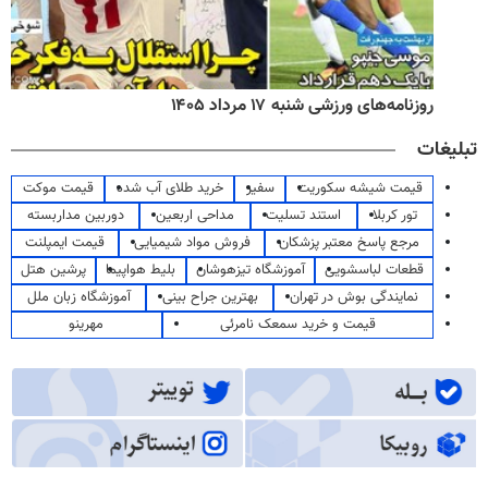
روزنامه‌های ورزشی شنبه ۱۷ مرداد ۱۴۰۵
تبلیغات
قیمت شیشه سکوریت
سفیر
خرید طلای آب شده
قیمت موکت
تور کربلا
استند تسلیت
مداحی اربعین
دوربین مداربسته
مرجع پاسخ معتبر پزشکان
فروش مواد شیمیایی
قیمت ایمپلنت
قطعات لباسشویی
آموزشگاه تیزهوشان
بلیط هواپیما
پرشین هتل
نمایندگی بوش در تهران
بهترین جراح بینی
آموزشگاه زبان ملل
قیمت و خرید سمعک نامرئی
مهرینو