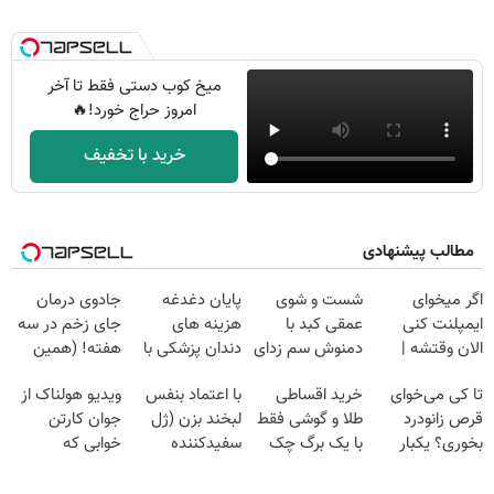
میخ کوب دستی فقط تا آخر
امروز حراج خورد!🔥
خرید با تخفیف
مطالب پیشنهادی
اگر میخوای
شست و شوی
پایان دغدغه
جادوی درمان
ایمپلنت کنی
عمقی کبد با
هزینه های
جای زخم در سه
الان وقتشه |
دمنوش سم زدای
دندان پزشکی با
هفته! (همین
فقط با ۲۵
گیاهی
پک سفید کننده
حالا رایگان
تا کی می‌خوای
خرید اقساطی
با اعتماد بنفس
ویدیو هولناک از
میلیون تومان!!!
خانگی
صحبت کنید)
قرص زانودرد
طلا و گوشی فقط
لبخند بزن (ژل
جوان کارتن
بخوری؟ یکبار
با یک برگ چک
سفیدکننده
خوابی که
اصولی درمانش
صیادی
دندان40%تخفیف)
میلیاردر شد.
کن
آموزش رایگان