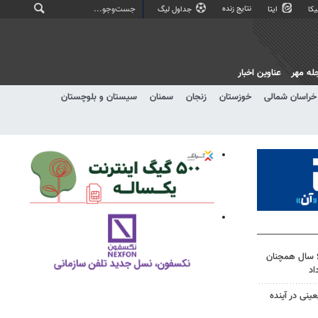
نتایج زنده
کا
ایتا
جداول لیگ
له مهر
عناوین اخبار
خراسان شمالی
خوزستان
زنجان
سمنان
سیستان و بلوچستان
پل تنگ سریز بویراحمد پس از ۶ سال همچنان
اد
ینی در آینده