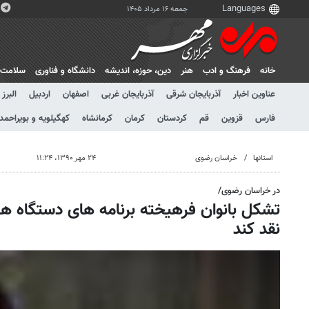
جمعه ۱۶ مرداد ۱۴۰۵
خانه
فرهنگ و ادب
هنر
دين، حوزه، انديشه
دانشگاه و فناوری
سلامت
عناوین اخبار
آذربایجان شرقی
آذربایجان غربی
اصفهان
اردبیل
البرز
فارس
قزوین
قم
کردستان
کرمان
کرمانشاه
کهگیلویه و بویراحمد
استانها
خراسان رضوی
۲۴ مهر ۱۳۹۰، ۱۱:۲۴
در خراسان رضوی/
تشکل بانوان فرهیخته برنامه های دستگاه های 
نقد کند