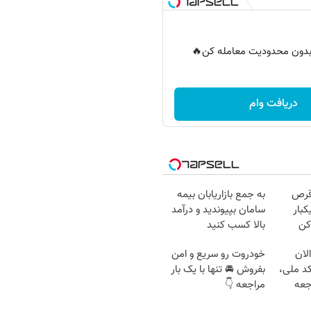
ر بدون محدودیت معامله کن🔥
دریافت وام
قرص
به جمع بازاریابان بیمه
کبار
سامان بپیوندید و درآمد
کن
بالا کسب کنید
لان
خودروت رو سریع و امن
کد ملی،
بفروش 🚘 تنها با یک بار
جعه
مراجعه 👇