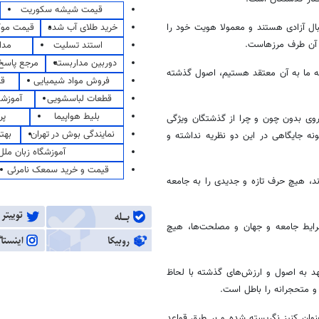
قیمت شیشه سکوریت
خرید طلای آب شده
قیمت مو
ال آزادی هستند و معمولا هویت خود را
و آن طرف مرزهاست.
استند تسلیت
مدا
دوربین مداربسته
مرجع پاسخ 
که ما به آن معتقد هستیم، اصول گذشته
فروش مواد شیمیایی
قی
قطعات لباسشویی
آموزشگ
بلیط هواپیما
پر
روی بدون چون و چرا از گذشتگان ویژگی
نمایندگی بوش در تهران
بهت
ه جایگاهی در این دو نظریه نداشته و
آموزشگاه زبان ملل
قیمت و خرید سمعک نامرئی
ند، هیچ حرف تازه و جدیدی را به جامعه
رایط جامعه و جهان و مصلحت‌ها، هیچ
هد به اصول و ارزش‌های گذشته با لحاظ
و متحجرانه را باطل است.
نوان کنیز نگریسته شده و بر طبق قواعد