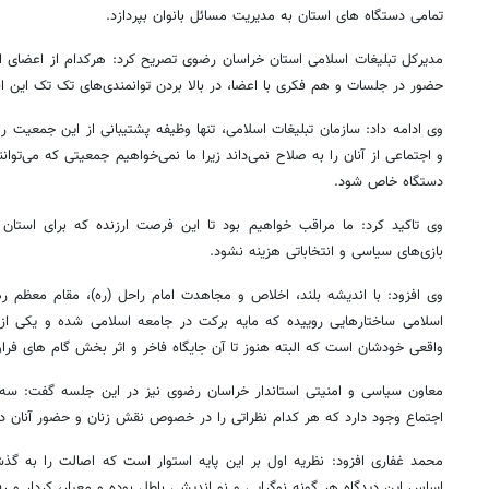
تمامی دستگاه های استان به مدیریت مسائل بانوان بپردازد.
مدیرکل تبلیغات اسلامی استان خراسان رضوی تصریح کرد: هرکدام از اعضای ای
حضور در جلسات و هم فکری با اعضا، در بالا بردن توانمندی‌های تک تک این افر
وی ادامه داد: سازمان تبلیغات اسلامی، تنها وظیفه پشتیبانی از این جمعیت را
و اجتماعی از آنان را به صلاح نمی‌داند زیرا ما نمی‌خواهیم جمعیتی که می‌تو
دستگاه خاص شود.
وی تاکید کرد: ما مراقب خواهیم بود تا این فرصت ارزنده که برای استان 
بازی
های سیاسی و انتخاباتی هزینه نشود.
وی افزود: با اندیشه بلند، اخلاص و مجاهدت امام راحل (ره)، مقام معظم ره
اسلامی ساختارهایی روییده که مایه برکت در جامعه اسلامی شده و یکی از 
واقعی خودشان است که البته هنوز تا آن جایگاه فاخر و اثر بخش گام های فراو
معاون سیاسی و امنیتی استاندار خراسان رضوی نیز در این جلسه گفت: س
۱۴
روزنامه‌های صبح پنج‌شنبه ۱۵ مرداد ۱۴۰۵
روزنام
اجتماع وجود دارد که هر کدام نظراتی را در خصوص نقش زنان و حضور آنان در ا
محمد غفاری افزود: نظریه اول بر این پایه استوار است که اصالت را به گذش
اساس این دیدگاه هر گونه نوگرایی و نو اندیشی باطل بوده و معیار، کردار و 