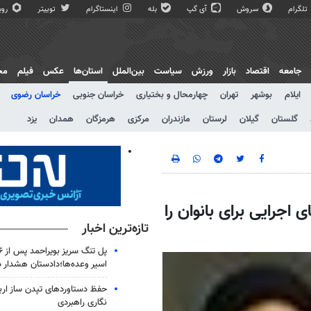
تلگرام
سروش
آی گپ
بله
اینستاگرام
توییتر
روبی
جامعه
اقتصاد
بازار
ورزش
سیاست
بین‌الملل
استان‌ها
عکس
فیلم
مج
ایلام
بوشهر
تهران
چهارمحال و بختیاری
خراسان جنوبی
خراسان رضوی
گلستان
گیلان
لرستان
مازندران
مرکزی
هرمزگان
همدان
یزد
اجرایی برای بانوان را
تازه‌ترین اخبار
اسیر وعده‌ها؛دادستان هشدار د
حفظ دستاوردهای تپدن ساز اربع
نگاری راهبردی