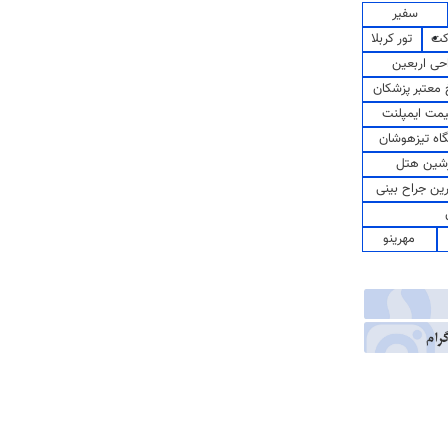
سفیر
کت
تور کربلا
حی اربعین
معتبر پزشکان
مت ایمپلنت
اه تیزهوشان
شین هتل
رین جراح بینی
مهرینو