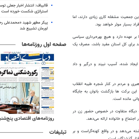
قالیباف: انتشار اخبار جعلی تو
استراتژی شکست خورده است
ن جمعیت مشغله کاری زیادی دارند، اما
پیکر مطهر شهید «محمدعلی رحیم
اد بسیار موثر خواهد بود.
اورمان تشییع شد
 بر عهده دارد و هیچ بهره‌برداری سیاسی
صفحه اول روزنامه‌ها
انند برای کل استان مفید باشد، مصرف یک
ایجاد شده، آسیب نبیند و درگیر و داد
بری و مردم در کنار شجره طیبه انقلاب
این برکت ها بازگشت بانوان به جایگاه
انی مانده است.
ه دیگاه متفاوت در خصوص حضور زن در
ه‌های ورزشی پنج‌شنبه ۱۵ مرداد ۱۴۰۵
روزنامه‌های اقتصادی پنج‌شنبه ۱۵ مرداد ۰۵
جتماع و خانواده ارائه می‌دهد.
تبلیغات
ته می‌دهد و در واقع کهنه‌گراست و بر
رفتار گذشتگان است.