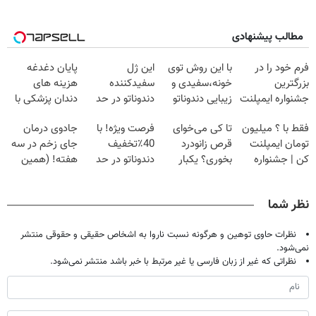
مطالب پیشنهادی
فرم خود را در
با این روش توی
این ژل
پایان دغدغه
بزرگترین
خونه،سفیدی و
سفیدکننده
هزینه های
جشنواره ایمپلنت
زیبایی دندوناتو
دندوناتو در حد
دندان پزشکی با
تهران پر کنید ! |
برگردون
لمینت سفید
پک سفید کننده
فقط با ؟ میلیون
تا کی می‌خوای
فرصت ویژه! با
جادوی درمان
فقط ۲۵ میلیون
(40%off)
میکنه
خانگی
تومان ایمپلنت
قرص زانودرد
40٪تخفیف
جای زخم در سه
(40%تخفیف)
کن | جشنواره
بخوری؟ یکبار
دندوناتو در حد
هفته! (همین
تموم نشه !!!
اصولی درمانش
کامپوزیت سفید
حالا رایگان
کن
کن
صحبت کنید)
نظر شما
نظرات حاوی توهین و هرگونه نسبت ناروا به اشخاص حقیقی و حقوقی منتشر
نمی‌شود.
نظراتی که غیر از زبان فارسی یا غیر مرتبط با خبر باشد منتشر نمی‌شود.