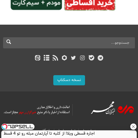
نسخه دسکتاپ
درباره ما
تماس با ما
بازرگانی
اجاره‌ قسطی ویلا! از کلبه تا آپارتمان مبله رو تو 4 قسط