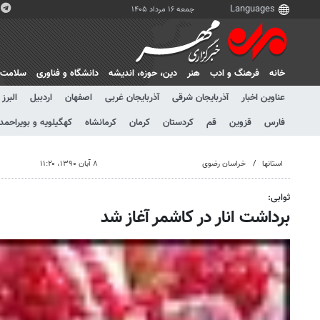
جمعه ۱۶ مرداد ۱۴۰۵
خانه
فرهنگ و ادب
هنر
دين، حوزه، انديشه
دانشگاه و فناوری
سلامت
عناوین اخبار
آذربایجان شرقی
آذربایجان غربی
اصفهان
اردبیل
البرز
فارس
قزوین
قم
کردستان
کرمان
کرمانشاه
کهگیلویه و بویراحمد
استانها
خراسان رضوی
۸ آبان ۱۳۹۰، ۱۱:۲۰
ثوابی:
برداشت انار در کاشمر آغاز شد