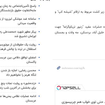
پاسخ تأمین‌اجتماعی به زمان پ
مابه‌التفاوت حقوق بازنشستگان
زیر کشت مربوط به ارقام "شیشه کپ" و
سامانه ضد موشکی لیزری؛ از ب
واقعیت میدانی
ه حشرات مفید "زنبور تریکوگراما" جهت
پیکر مطهر شهید «محمدعلی رحیم
کتار است که شهرستان های خلیل آباد، بردسکن، مه ولات و بجستان
اورامان تشییع شد
روایت یک حقوقدان از موتورسوا
استقلال در تردد یا چالش فرهن
امضای توافق دفاعی بین عربستا
پاکستان
محسن رضایی: اجازه باز شدن 
تنگه هرمز را نخواهیم داد
«زنده‌شور» و روایت نجات پنج 
برای بخشش در آخرین شب زند
ادامه عملیات نظامی یمنی‌ها عل
عربستان
د حتی توی خواب هم چربیسوزی