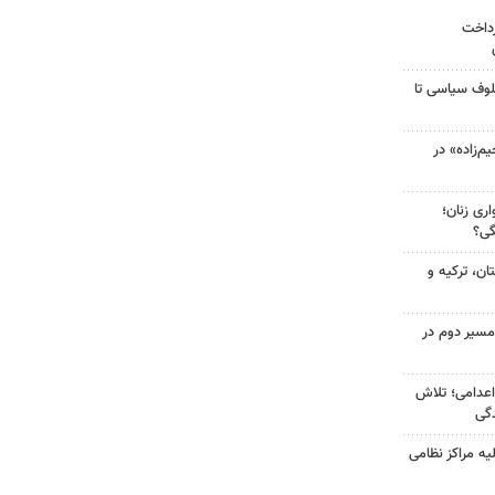
رداخت
لوف سیاسی تا
‌زاده» در
ری زنان؛
گی؟
ن، ترکیه و
مسیر دوم در
اعدامی؛ تلاش
گی
یه مراکز نظامی