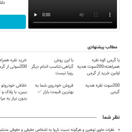
داش
مطالب پیشنهادی
با گرمی کوه نقره
با این روش
خرید نقره همراه
همراهته؛200سوت هدیه
گیاهی،تناسب اندام دیگر
200سوتی از گرمی
اولین خرید از گرمی
رویا نیست
200سوت نقره هدیه
فروش خودروی شما به
خلافی خودروتو ا
گرمی
بهترین قیمت بازار ✅
ببین، با پلاک و 
بدون نیاز به مرا
حضوری
۱۴
روزنامه‌های صبح پنج‌شنبه ۱۵ مرداد ۱۴۰۵
روزنام
نظر شما
نظرات حاوی توهین و هرگونه نسبت ناروا به اشخاص حقیقی و حقوقی منتشر 