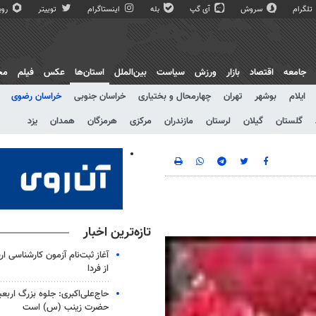
تلگرام
سروش
آی گپ
بله
اینستاگرام
توییتر
روبی
جامعه
اقتصاد
بازار
ورزش
سیاست
بین‌الملل
استان‌ها
عکس
فیلم
مج
ایلام
بوشهر
تهران
چهارمحال و بختیاری
خراسان جنوبی
خراسان رضوی
گلستان
گیلان
لرستان
مازندران
مرکزی
هرمزگان
همدان
یزد
تازه‌ترین اخبار
آغاز ثبت‌نام‌ آزمون کارشناسی 
از فردا
حاج‌علی‌اکبری: جلوه بزرگ اربع
حضرت زینب (س) است