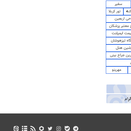
سفیر
کت
تور کربلا
حی اربعین
معتبر پزشکان
مت ایمپلنت
اه تیزهوشان
شین هتل
رین جراح بینی
مهرینو