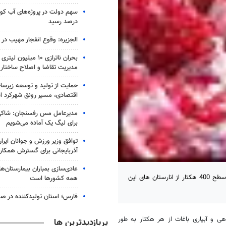
درصد رسید
الجزیره: وقوع انفجار مهیب در
بحران ناترازی ۱۰ میلیو
مدیریت تقاضا و اصلاح ساختار
حمایت از تولید و توسعه زیرس
اقتصادی، مسیر رونق شهرکرد 
مدیرعامل مس رفسنجان: شاکی
برای لیگ یک آماده می‌شویم
توافق وزیر ورزش و جوانان ایرا
آذربایجانی برای گسترش همکار
عادی‌سازی بمباران بیمارستان‌ها
کاشمر - خبرگزاری مهر: مدیر جهاد کشاورزی کاشمر از شروع برداشت انار از سطح 400 هکتار از انارستان های این
همه کشورها است
فارس؛ استان تولیدکننده در صد
دهی و آبیاری باغات از هر هکتار به طور
پربازدیدترین ها