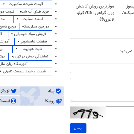
قیمت شیشه سکوریت
سوز
موثرترین روش کاهش
خرید طلای آب شده
قیمت مو
یکنه/
وزن گیاهی! 5تا۷کیلو
استند تسلیت
مدا
لاغری😍
دوربین مداربسته
مرجع پاسخ 
فروش مواد شیمیایی
قی
قطعات لباسشویی
آموزشگ
بلیط هواپیما
پر
نمی‌شود.
نمایندگی بوش در تهران
بهت
آموزشگاه زبان ملل
قیمت و خرید سمعک نامرئی
ارسال