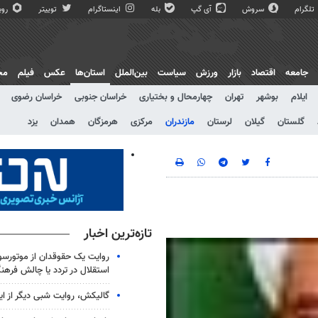
تلگرام
سروش
آی گپ
بله
اینستاگرام
توییتر
روبی
جامعه
اقتصاد
بازار
ورزش
سیاست
بین‌الملل
استان‌ها
عکس
فیلم
مج
ایلام
بوشهر
تهران
چهارمحال و بختیاری
خراسان جنوبی
خراسان رضوی
گلستان
گیلان
لرستان
مازندران
مرکزی
هرمزگان
همدان
یزد
تازه‌ترین اخبار
روایت یک حقوقدان از موتورسوا
استقلال در تردد یا چالش فرهن
گالیکش، روایت شبی دیگر از ا