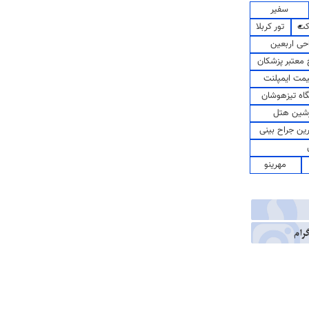
سفیر
کت
تور کربلا
حی اربعین
معتبر پزشکان
مت ایمپلنت
اه تیزهوشان
شین هتل
رین جراح بینی
مهرینو