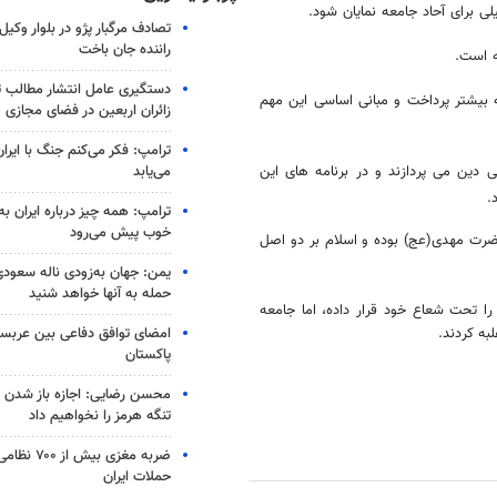
لی برای آحاد جامعه نمایان شود.
تصادف مرگبار پژو در بلوار وکیل‌
راننده جان باخت
ه است.
دستگیری عامل انتشار مطالب تو
 بیشتر پرداخت و مبانی اساسی این مهم
زائران اربعین در فضای مجازی
ترامپ: فکر می‌کنم جنگ با ایران
می‌یابد
ترویج سنتی دین می پردازند و در برنامه های این
.
ترامپ: همه چیز درباره ایران به
خوب پیش می‌رود
 حضرت مهدی(عج) بوده و اسلام بر دو اصل
یمن: جهان به‌زودی ناله سعودی‌
حمله به آنها خواهد شنید
را تحت شعاع خود قرار داده، اما جامعه
امضای توافق دفاعی بین عربستا
به کردند.
پاکستان
محسن رضایی: اجازه باز شدن 
تنگه هرمز را نخواهیم داد
ضربه مغزی بیش
حملات ایران