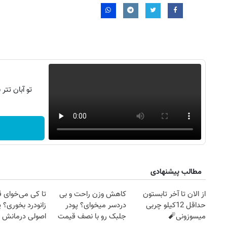
تو آبان تت
مطالب پیشنهادی
۱۴
روزنامه‌های صبح پنج‌شنبه ۱۵ مرداد ۱۴۰۵
روزنام
از الان تا آخر تابستون
کاهش وزن راحت و بی
تا کی می‌خوای 
حداقل 12کیلو چربی
دردسر میخوای؟ پودر
زانودرد بخوری؟ ی
میسوزونی🧨
جلبک رو با نصف قیمت
اصولی درمانش 