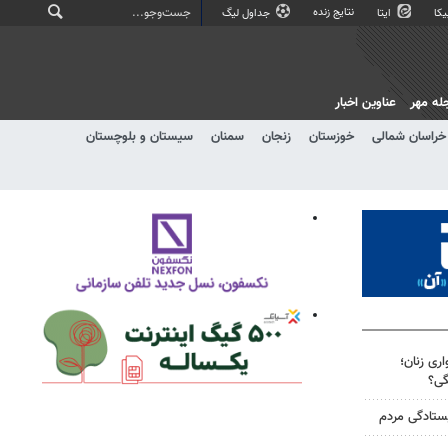
نتایج زنده
کا
ایتا
جداول لیگ
له مهر
عناوین اخبار
خراسان شمالی
خوزستان
زنجان
سمنان
سیستان و بلوچستان
ری زنان؛
گی؟
یستادگی مردم