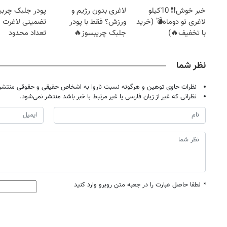
بخر!
خبر خوش❗❗ 10کیلو
لاغری بدون رژیم و
پودر جلبک چربی
لاغری تو دوماه💣 (خرید
ورزش؟ فقط با پودر
تضمینی لاغرت م
با تخفیف🔥)
جلبک چریبسوز🔥
تعداد محدود
نظر شما
نظرات حاوی توهین و هرگونه نسبت ناروا به اشخاص حقیقی و حقوقی منتشر 
نظراتی که غیر از زبان فارسی یا غیر مرتبط با خبر باشد منتشر نمی‌شود.
*
لطفا حاصل عبارت را در جعبه متن روبرو وارد کنید