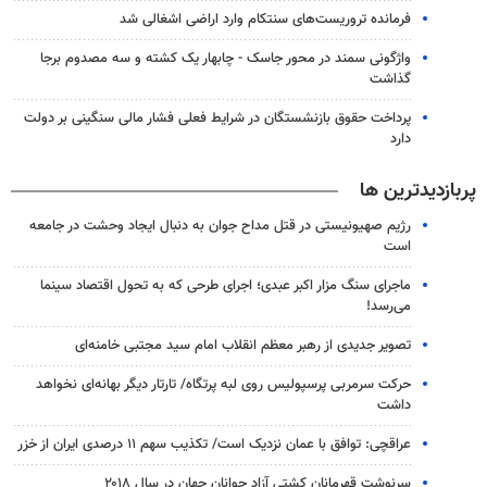
فرمانده تروریست‌های سنتکام وارد اراضی اشغالی شد
واژگونی سمند در محور جاسک - چابهار یک کشته و سه مصدوم برجا
گذاشت
پرداخت حقوق بازنشستگان در شرایط فعلی فشار مالی سنگینی بر دولت
دارد
پربازدیدترین ها
رژیم صهیونیستی در قتل مداح جوان به دنبال ایجاد وحشت در جامعه
است
ماجرای سنگ مزار اکبر عبدی؛ اجرای طرحی که به تحول اقتصاد سینما
می‌رسد!
تصویر جدیدی از رهبر معظم انقلاب امام سید مجتبی خامنه‌ای
حرکت سرمربی پرسپولیس روی لبه پرتگاه/ تارتار دیگر بهانه‌ای نخواهد
داشت
عراقچی: توافق با عمان نزدیک است/ تکذیب سهم ۱۱ درصدی ایران از خزر
سرنوشت قهرمانان کشتی آزاد جوانان جهان در سال ۲۰۱۸