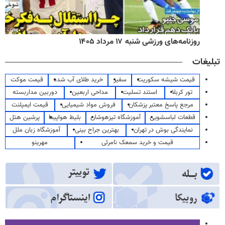
روزنامه‌های ورزشی شنبه ۱۷ مرداد ۱۴۰۵
تبلیغات
قیمت شیشه سکوریت
سفیر
خرید طلای آب شده
قیمت موکت
تور کربلا
استند تسلیت
مداحی اربعین
دوربین مداربسته
مرجع پاسخ معتبر پزشکان
فروش مواد شیمیایی
قیمت ایمپلنت
قطعات لباسشویی
آموزشگاه تیزهوشان
بلیط هواپیما
پرشین هتل
نمایندگی بوش در تهران
بهترین جراح بینی
آموزشگاه زبان ملل
قیمت و خرید سمعک نامرئی
مهرینو