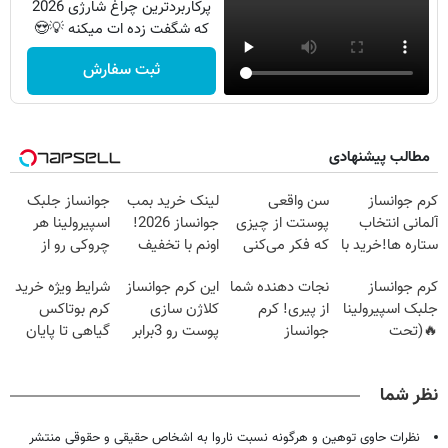
پرکاربردترین چراغ شارژی 2026
که شگفت زده ات میکنه 💡😍
ثبت سفارش
مطالب پیشنهادی
کرم جوانساز
سن واقعی
لینک خرید بمب
جوانساز جلبک
آلمانی انتخاب
پوستت از چیزی
جوانساز 2026!
اسپیرولینا هر
ستاره ها!خرید با
که فکر می‌کنی
اونم با تخفیف
چروکی رو از
تخفیف
بیشتره...
ویژه
پوستت پاک
کرم جوانساز
نجات دهنده شما
این کرم جوانساز
شرایط ویژه خرید
میکنه
جلبک اسپیرولینا
از پیری! کرم
کلاژن سازی
کرم بوتاکس
🔥(تحت
جوانساز
پوست رو 3برابر
گیاهی تا پایان
لیسانس آلمان)
جلبک50%تخفیف
میکنه50%تخفیف
امشب!
🔥
نظر شما
نظرات حاوی توهین و هرگونه نسبت ناروا به اشخاص حقیقی و حقوقی منتشر