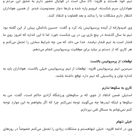
تیم خود هستند و افزود: 25 سال است در فوتبال حضور دارم به عشق این مردم و
هواداران سرم شکسته، ابرویم پاره شده و بارها دچار مصدومیت شدم. از همین هواداران
انتظار دارم مشکلات ما را بدانند و بعد قضاوت و انتقاد کنند.
وی امیدوارانه از آینده پرسپولیس یاد کرد و گفت: حسین بادامکی پیش از این گفته بود
تیم ما سال گذشته در پنج بازی پی در پی شکست خورد اما تا این اندازه که امروز روی ما
فشار است به تیم فشار نیامده. خدا می داند که من چه شرایط سختی را تحمل می‌کنم و
هر کاری که از دستم بر بیاید برای موفقیت پرسپولیس انجام می‌دهم.
توقعات از پرسپولیس بالاست
سرمربی تیم پرسپولیس افزود: توقعات از تیم پرسپولیس خیلی بالاست. هواداران باید به
اندازه توان و پتانسیلی که تیم دارد توقع داشته باشند.
کاری به سکوها ندارم
استیلی ضمن انتقاد از جوی که بر سکوهای ورزشگاه آزادی حاکم است، گفت: من به
سکوها و اینکه لیدرها چه می‌گویند توجه نمی‌کنم چرا که اگر بخواهم به این موارد توجه
کنم نمی‌توانم به مسائل فنی بپردازم.
خیلی تنهام
وی در ادامه افزود: خیلی تنهاهستم و مشکلات زیادی را تحمل می‌کنم خصوصاً در روزهای