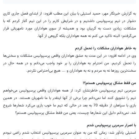
به گزارش خبرنگار مهر، حمید استیلی با بیان این مطلب افزود: از ابتدای فصل جاری کاری
دشوار در تیم پرسپولیس داشتیم و در شرایطی کارم را در این تیم آغاز کردم که با
مشکلات زیادی دست به گریبان بود و همیشه از سوی هواداران مورد نامهربانی قرار
می‌گرفتم؛ البته تاکید می کنم نه همه هواداران بلکه گروهی از آنها.
به خاطر هواداران مشکلات را تحمل کردم
وی در ادامه افزود: در این مدت به عشق هواداران واقعی پرسپولیس مشکلات و سختی‌ها
را تحمل کردیم. من احترام به هواداران را بر خود واجب می‌دانم و در همه حال در
سخت‌ترین روزها نه به مردم و نه به هواداران و ... هیچ بی‌احترامی نکردم.
من فقط مشکل پرسپولیس هستم؟!
سرمربی تیم پرسپولیس خاطرنشان کرد: از همه هواداران واقعی پرسپولیس می‌خواهم
تیم را تشویق کنند اما نمی‌دانم چرا برخی از آنها اینقدر با ما نامهربان هستند. در همین
بازی با سپاهان از دقیقه 70 به بعد در حالی که تیم ما خوب بازی می‌کرد شعارها شروع
شد. نمی‌دانم دلیل این شعارها چیست، یعنی من فقط مشکل پرسپولیس هستم؟
با اصرار سرمربی پرسپولیس شدم
استیلی یادآور شد: زمانی که من به عنوان سرمربی پرسپولیس انتخاب شدم راضی نبودم