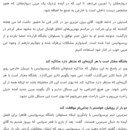
دروازه‌بانان را تمرین می‌دهد تا این که در آینده نزدیک یک مربی دروازه‌بانان که هنوز
مشخص نیست داخلی است یا خارجی به جمع ما اضافه شود.
استیلی در ادامه افزود: آقای بیژن عزیزی نیز در کادر فنی ما حضور داشت اما من هفته
گذشته که برای شرکت در مراسم بهترین‌های اخلاق فوتبال ایران به مشهد سفر کردم در
بازگشت متوجه شدم او به دلیل عدم توافق با مسئولان باشگاه قرارداد امضا نکرده و از
پرسپولیس جدا شده است. امیدوارم مشکلات برطرف شده و بتوانیم بازهم از وجود این
مربی خوب در کنار خود استفاده کنیم.
باشگاه مختار است با هر گزینه‌ای که مدنظر دارد مذاکره کند
وی در پاسخ به این سئوال که مذاکره مسئولان باشگاه پرسپولیس با مربیان خارجی روی
کار شما تاثیر نمی‌گذارد، گفت: نمی شود بگویم تاثیر نمی‌گذارد. باشگاه مختار است با هر
گزینه‌ای که مدنظر دارد مذاکره کند اما بهتر است این کار مخفیانه باشد نه اینکه همه از آن
باخبر شوند. من هیچ اعتراضی به این مسائل ندارم و اگر بگویند مربی جدید آمده خیلی
راحت می‌روم و حتی ناراحت هم نمی‌شوم اما بهتر است این مسائل علنی نشود.
دو بار از رویانیان خواستم با جدایی‌ام موافقت کند
سرمربی تیم پرسپولیس با یادآوری اینکه مسئولان باشگاه پرسپولیس ظاهرا برای فصل
آینده به دنبال سرمربی هستند،‌ گفت: بعد از بازی با فجر سپاسی که پیروز شدیم به آقای
رویانیان گفتم اجازه دهید من از پرسپولیس بروم که ایشان مخالفت کردند. یک بار دیگر