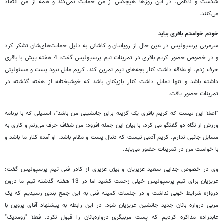
شکست و ناکامی. در این روزها هیچکس از من حمایت نمی‌کند و همه از من انتقاد
می‌کنند.
خودم خواستم باقری بیاید
سرمربی پرسپولیس در عین حال از رویانیان و کاشانی به دلیل حمایت‌های‌شان تشکر کرد
و در خصوص حضور کریم باقری در تمرینات تیم پرسپولیس گفت: 4 هفته پیش با باقری
حرف زدم. او علاقه داشت کنار بچه‌های تیم تمرین کند. کریم مایل نبود پست و مسئولیتی
داشته باشد و تنها تمایل داشت کنار بازیکنان باشد که خوشبختانه از هفته گذشته در
تمرینات حضور یافت.
"اصلا این نیست که کریم باقری یک گزینه برای جانشینی من باشد"، استیلی که با برنامه
ورزش از نگاه دو گفتگو می کرد، با بیان این جمله افزود: من شفاف حرف می‌زنم و کاری به
مسایل جانبی ندارم. کریم آدمی نیست که دنبال پست و مقام باشد. او آمده کنار ما باشد و
با خواست من در تمرینات حضور می‌یابد.
وی در خصوص جدایی سعید عزیزیان و بیژن عزیزی از کادر فنی تیم پرسپولیس گفت:
عزیزیان برای تیم پرسپولیس خیلی زحمت کشید اما در 13 هفته گذشته تیم ما درون
دروازه شرایط خوبی نداشت و در جلسات کمیته فنی به این جمع بندی رسیدیم که یک
مربی دروازه بانان جدید جانشین عزیزیان شود. در این رابطه به پیشنهاد آقای پروین با
عابدزاده مذاکره کردیم که پست مربیگری دروازه‌بانان را قبول نکرد. فعلا "زومدیک"