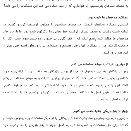
به مصاف سپاهان بفرستیم. آیا هواداری که از تیم انتقاد می کند این مشکلات را می داند؟
عملکرد مدافعان ما خوب بود
استیلی عملکرد مدافعان تیمش در مصاف سپاهان را مطلوب توصیف کرد و گفت: در
غیاب شیث رضایی و محمد نصرتی ترکیب خط دفاعی ما دگرگون شده بود اما با این حال
مدافعان ما مقابل تیم پنجم لیگ که از نظر گلزنی در جدول رده بندی سوم است، گلی را
دریافت نکردند. من از عملکرد آنها راضی هستم و امیدوارم در بازی های آینده حتی بهتر از
این هم بازی کنند.
از بهترین نفرات به موقع استفاده می کنم
وی در واکنش به این موضوع که چرا از برخی بازیکنان به مانند مهرداد اولادی و جواد
کاظمیان بخوبی استفاده نمی کند، گفت: من از بهترین نفرات و به موقع استفاده می‌کنم
البته این را می پذیرم که ما هم در کار خود اشتباهاتی داریم که باید برطرف کنیم.
متاسفانه در طول فصل با مشکلات بسیاری دست به گریبان بوده‌ایم که باعث شده به
ترکیب اصلی نرسیم.
چهار تا پنج بازیکن جدید جذب می کنیم
سرمربی تیم پرسپولیس محدودیت تعداد بازیکنان را از دیگر مشکلات پرسپولیس خواند و
گفت: برای حل مشکلات و کمبودها در نیم فصل چهار تا پنج بازیکن را به ترکیب خود