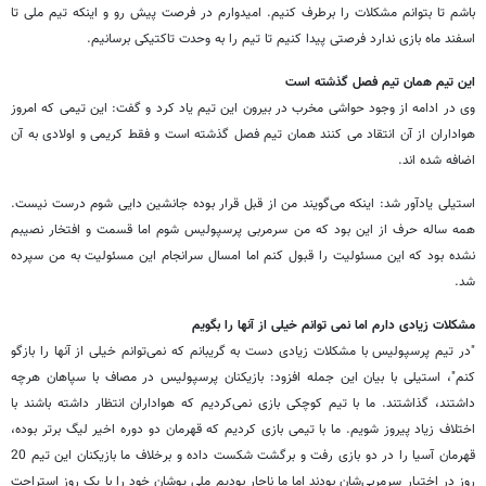
باشم تا بتوانم مشکلات را برطرف کنیم. امیدوارم در فرصت پیش رو و اینکه تیم ملی تا
اسفند ماه بازی ندارد فرصتی پیدا کنیم تا تیم را به وحدت تاکتیکی برسانیم.
این تیم همان تیم فصل گذشته است
وی در ادامه از وجود حواشی مخرب در بیرون این تیم یاد کرد و گفت: این تیمی که امروز
هواداران از آن انتقاد می کنند همان تیم فصل گذشته است و فقط کریمی و اولادی به آن
اضافه شده اند.
استیلی یادآور شد: اینکه می‌گویند من از قبل قرار بوده جانشین دایی شوم درست نیست.
همه ساله حرف از این بود که من سرمربی پرسپولیس شوم اما قسمت و افتخار نصیبم
نشده بود که این مسئولیت را قبول کنم اما امسال سرانجام این مسئولیت به من سپرده
شد.
مشکلات زیادی دارم اما نمی توانم خیلی از آنها را بگویم
"در تیم پرسپولیس با مشکلات زیادی دست به گریبانم که نمی‌توانم خیلی از آنها را بازگو
کنم"،
استیلی با بیان این جمله افزود: ‌بازیکنان پرسپولیس در مصاف با سپاهان هرچه
داشتند، گذاشتند. ما با تیم کوچکی بازی نمی‌کردیم که هواداران انتظار داشته باشند با
اختلاف زیاد پیروز شویم. ما با تیمی بازی کردیم که قهرمان دو دوره اخیر لیگ برتر بوده،
قهرمان آسیا را در دو بازی رفت و برگشت شکست داده و برخلاف ما بازیکنان این تیم 20
روز در اختیار سرمربی‌شان بودند اما ما ناچار بودیم ملی پوشان خود را با یک روز استراحت