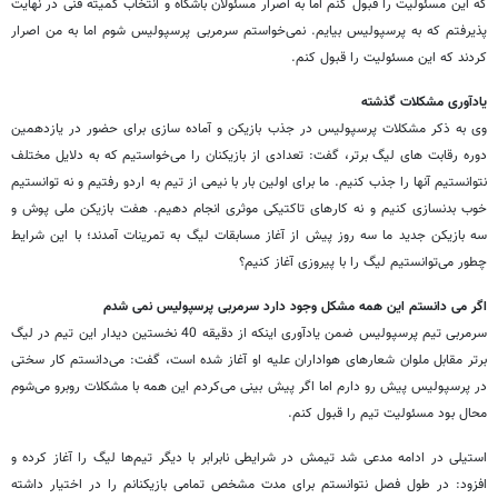
که این مسئولیت را قبول کنم اما به اصرار مسئولان باشگاه و انتخاب کمیته فنی در نهایت
پذیرفتم که به پرسپولیس بیایم. نمی‌خواستم سرمربی پرسپولیس شوم اما به من اصرار
کردند که این مسئولیت را قبول کنم.
یادآوری مشکلات گذشته
وی به ذکر مشکلات پرسپولیس در جذب بازیکن و آماده سازی برای حضور در یازدهمین
دوره رقابت های لیگ برتر، گفت: تعدادی از بازیکنان را می‌خواستیم که به دلایل مختلف
نتوانستیم آنها را جذب کنیم. ما برای اولین بار با نیمی از تیم به اردو رفتیم و نه توانستیم
خوب بدنسازی کنیم و نه کارهای تاکتیکی موثری انجام دهیم. هفت بازیکن ملی پوش و
سه بازیکن جدید ما سه روز پیش از آغاز مسابقات لیگ به تمرینات آمدند؛ با این شرایط
چطور می‌توانستیم لیگ را با پیروزی آغاز کنیم؟
اگر می دانستم این همه مشکل وجود دارد سرمربی پرسپولیس نمی شدم
سرمربی تیم پرسپولیس ضمن یادآوری اینکه از دقیقه 40 نخستین دیدار این تیم در لیگ
برتر مقابل ملوان شعارهای هواداران علیه او آغاز شده است، گفت: می‌دانستم کار سختی
در پرسپولیس پیش رو دارم اما اگر پیش بینی می‌کردم این همه با مشکلات روبرو می‌شوم
محال بود مسئولیت تیم را قبول کنم.
استیلی در ادامه مدعی شد تیمش در شرایطی نابرابر با دیگر تیم‌ها لیگ را آغاز کرده و
افزود: در طول فصل نتوانستم برای مدت مشخص تمامی بازیکنانم را در اختیار داشته