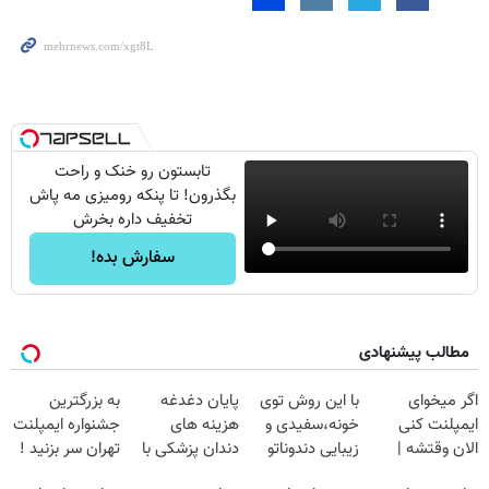
تابستون رو خنک و راحت
بگذرون! تا پنکه رومیزی مه پاش
تخفیف داره بخرش
سفارش بده!
مطالب پیشنهادی
اگر میخوای
با این روش توی
پایان دغدغه
به بزرگترین
ایمپلنت کنی
خونه،سفیدی و
هزینه های
جشنواره ایمپلنت
الان وقتشه |
زیبایی دندوناتو
دندان پزشکی با
تهران سر بزنید !
فقط با ۲۵
برگردون
پک سفید کننده
| فقط ۲۵