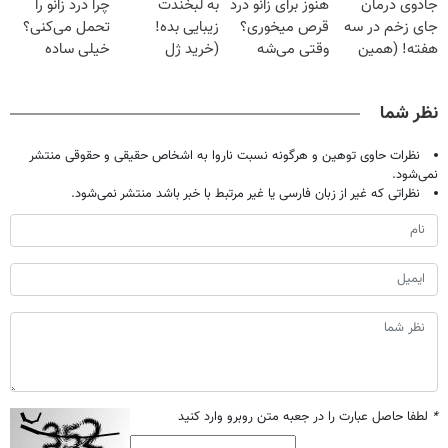
جادوی درمان
هنوز برای زانو درد
به لبخندت
چرا درد زانو را
میلیون تومان!!!
(40%off)
خانگی
میلیون !
جای زخم در سه
قرص میخوری؟
زیبایی بده!
تحمل می‌کنی؟
هفته! (همین
وقتی می‌شه
(خرید ژل
خیلی ساده
حالا رایگان
بدون عمل
سفیدکننده
درمنزل درمانش
صحبت کنید)
درمانش کرد؟؟؟؟
دندان
کن
نظر شما
با40%تخفیف)
نظرات حاوی توهین و هرگونه نسبت ناروا به اشخاص حقیقی و حقوقی منتشر
نمی‌شود.
نظراتی که غیر از زبان فارسی یا غیر مرتبط با خبر باشد منتشر نمی‌شود.
*
لطفا حاصل عبارت را در جعبه متن روبرو وارد کنید