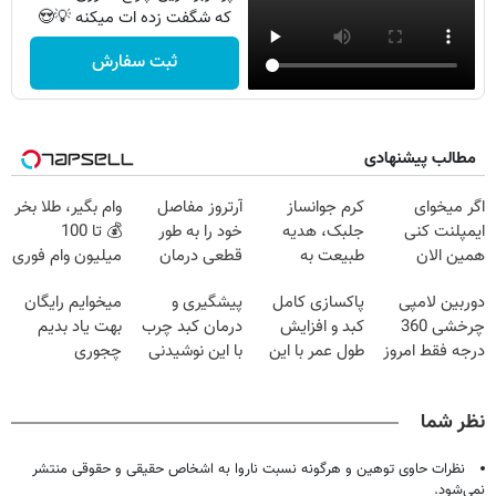
که شگفت زده ات میکنه 💡😍
ثبت سفارش
مطالب پیشنهادی
اگر میخوای
کرم جوانساز
آرتروز مفاصل
وام بگیر، طلا بخر
ایمپلنت کنی
جلبک، هدیه
خود را به طور
💰 تا 100
همین الان
طبیعت به
قطعی درمان
میلیون وام فوری
وقتشه | فقط با
شما(خرید با
کنید!
بدون ضامن
دوربین لامپی
پاکسازی کامل
پیشگیری و
میخوایم رایگان
۲۵ میلیون
تخفیف ویژه)
◗پرسش‌نامه◖
چرخشی 360
کبد و افزایش
درمان کبد چرب
بهت یاد بدیم
تومان!!!
درجه فقط امروز
طول عمر با این
با این نوشیدنی
چجوری
حراج شد🔥
نوشیدنی گیاهی!
گیاهی
پولدارشی! باور
پرداخت درب
کلیک جهت
نداری امتحانش
نظر شما
منزل
خرید
مجانیه
نظرات حاوی توهین و هرگونه نسبت ناروا به اشخاص حقیقی و حقوقی منتشر
نمی‌شود.