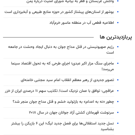
واکنش عربستان و قطر به بیانیه شورای امنیت درباره یمن
بوشهر از استان‌های پیشتاز کشور در حوزه منابع طبیعی و آبخیزداری است
اطلاعیه قطعی آب در منطقه ماسور خرم‌آباد
پربازدیدترین ها
رژیم صهیونیستی در قتل مداح جوان به دنبال ایجاد وحشت در جامعه
است
ماجرای سنگ مزار اکبر عبدی؛ اجرای طرحی که به تحول اقتصاد سینما
می‌رسد!
تصویر جدیدی از رهبر معظم انقلاب امام سید مجتبی خامنه‌ای
عراقچی: توافق با عمان نزدیک است/ تکذیب سهم ۱۱ درصدی ایران از خزر
چطور «نه به اعدام» به بازتولید خشم و قتل مداح جوان منجر شد؟
سرنوشت قهرمانان کشتی آزاد جوانان جهان در سال ۲۰۱۸
نسل جدید استقلالی‌ها برای فصل جدید لیگ؛ این ۶ بازیکن را بیشتر
بشناسید