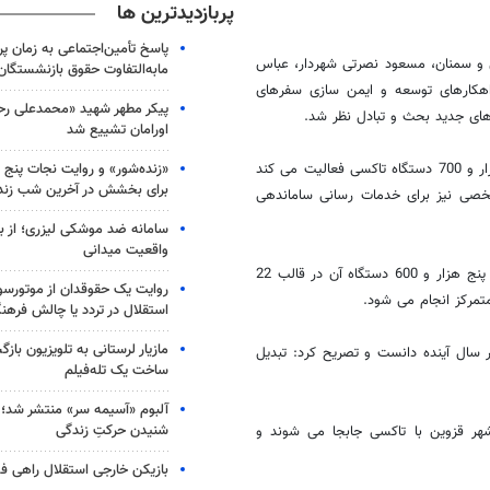
پربازدیدترین ها
پاسخ تأمین‌اجتماعی به زمان پ
ی و سمنان، مسعود نصرتی شهردار، عباس
مابه‌التفاوت حقوق بازنشستگان
کارهای توسعه و ایمن سازی سفرهای
پیکر مطهر شهید «محمدعلی رحیم
های جدید بحث و تبادل نظر شد.
اورامان تشییع شد
«زنده‌شور» و روایت نجات پنج 
جواد صباغان در این نشست اظهارداشت: در حال حاضر در شهر قزوین پنج هزار و 700 دستگاه تاکسی فعالیت می کند
برای بخشش در آخرین شب زند
ست و یک هزار و 700 دستگاه سواری شخصی نیز برای خدمات رسانی ساماندهی
سامانه ضد موشکی لیزری؛ از ب
واقعیت میدانی
وی افزود: شش هزار دستگاه وانت بار نیز در شهر قزوین فعالیت می کند که پنج هزار و 600 دستگاه آن در قالب 22
روایت یک حقوقدان از موتورسوا
مرکز انجام می شود.
استقلال در تردد یا چالش فرهن
مازیار لرستانی به تلویزیون با
ر سال آینده دانست و تصریح کرد: تبدیل
ساخت یک تله‌فیلم
آلبوم «آسیمه سر» منتشر شد؛
شنیدن حرکتِ زندگی
ر به طور متوسط روزانه 300 هزار نفر در شهر قزوین با تاکسی جابجا می شوند و
بازیکن خارجی استقلال راهی فو