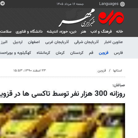
جمعه ۱۶ مرداد ۱۴۰۵
خانه
فرهنگ و ادب
هنر
دين، حوزه، انديشه
دانشگاه و فناوری
سلامت
عناوین اخبار
آذربایجان شرقی
آذربایجان غربی
اصفهان
اردبیل
البرز
فارس
قزوین
قم
کردستان
کرمان
کرمانشاه
کهگیلویه و بویراحمد
استانها
قزوین
۲۳ اسفند ۱۳۹۰، ۱۵:۵۳
صباغان:
روزانه 300 هزار نفر توسط تاکسی ها در قزوین جابجا می شوند