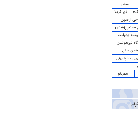
سفیر
کت
تور کربلا
حی اربعین
معتبر پزشکان
مت ایمپلنت
اه تیزهوشان
شین هتل
رین جراح بینی
مهرینو