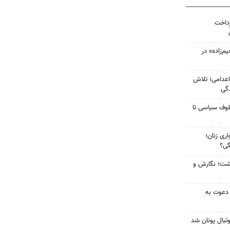
رداخت
‌زاده» در
اعدامی؛ تلاش
گی
لوف سیاسی تا
ری زنان؛
گی؟
زگشت؛ نگارش و
 دعوت به
تبال یونان شد