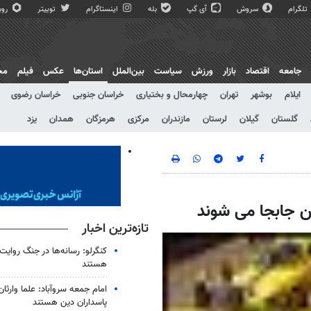
تلگرام
سروش
آی گپ
بله
اینستاگرام
توییتر
روبی
جامعه
اقتصاد
بازار
ورزش
سیاست
بین‌الملل
استان‌ها
عکس
فیلم
مج
ایلام
بوشهر
تهران
چهارمحال و بختیاری
خراسان جنوبی
خراسان رضوی
گلستان
گیلان
لرستان
مازندران
مرکزی
هرمزگان
همدان
یزد
تازه‌ترین اخبار
کنگرلو: رسانه‌ها در جنگ روایت
هستند
امام جمعه سروآباد: علما وارثان 
پاسداران دین هستند