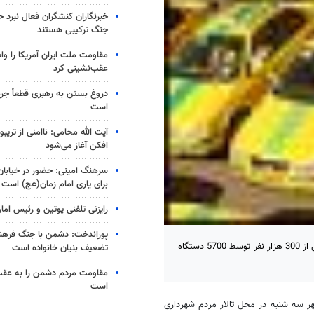
خبرنگاران کنشگران فعال نبرد حی
جنگ ترکیبی هستند
مقاومت ملت ایران آمریکا را واد
عقب‌نشینی کرد
دروغ بستن به رهبری قطعاً جرم
است
آیت الله محامی: ناامنی از تریبو
افکن آغاز می‌شود
سرهنگ امینی: حضور در خیابان
برای یاری امام زمان(عج) است
رایزنی تلفنی پوتین و رئیس اما
پوراندخت: دشمن با جنگ فرهنگ
قزوین- خبرگزاری مهر: مدیرعامل سازمان تاکسیرانی قزوین گفت: روزانه بیش از 300 هزار نفر توسط 5700 دستگاه
تضعیف بنیان خانواده است
مقاومت مردم دشمن را به عقب
است
ر سه شنبه در محل تالار مردم شهرداری