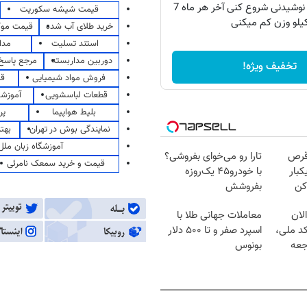
اگه روزتو با این نوشیدنی شروع کنی آخر هر ماه 7
قیمت شیشه سکوریت
یلو وزن کم میکنی
خرید طلای آب شده
قیمت مو
استند تسلیت
مدا
دوربین مداربسته
مرجع پاسخ 
تخفیف ویژه!
فروش مواد شیمیایی
قی
قطعات لباسشویی
آموزشگ
بلیط هواپیما
پر
نمایندگی بوش در تهران
بهت
آموزشگاه زبان ملل
قرص
تارا رو می‌خوای بفروشی؟
قیمت و خرید سمعک نامرئی
کبار
با خودرو۴۵ یک‌روزه
کن
بفروشش
لان
معاملات جهانی طلا با
کد ملی،
اسپرد صفر و تا ۵۰۰ دلار
جعه
بونوس