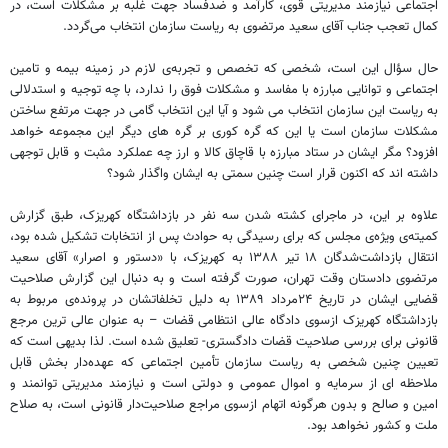
اجتماعی نیازمند مدیریتی قوی، کارآمد و ضدفساد جهت غلبه بر مشکلات است، در
کمال تعجب جناب آقای سعید مرتضوی به ریاست سازمان انتخاب می‌گردد.
حال سؤال این است، شخصی که تخصص و تجربه‌ی لازم در زمینه بیمه و تامین
اجتماعی و توانایی مبارزه با مفاسد و مشکلات فوق را ندارد، با چه توجیه و استدلالی
به ریاست این سازمان انتخاب می شود و آیا این انتخاب گامی در جهت مرتفع ساختن
مشکلات سازمان است یا این که گره کوری بر گره های دیگر این مجموعه خواهد
افزود؟ مگر ایشان در ستاد مبارزه با قاچاق کالا و ارز چه عملکرد مثبت و قابل توجهی
داشته اند که اکنون قرار است چنین سمتی به ایشان واگذار شود؟
علاوه بر این، در ماجرای کشته شدن سه نفر در بازداشتگاه کهریزک، طبق گزارش
کمیته‌ی ویژه‌ی مجلس که برای رسیدگی به حوادث پس از انتخابات تشکیل شده بود،
انتقال بازداشت‌شدگان ۱۸ تیر ۱۳۸۸ به کهریزک، با «دستور و اصرار» آقای سعید
مرتضوی دادستان وقت تهران، صورت گرفته است و به دنبال این گزارش صلاحیت
قضایی ایشان در تاریخ ۲۴مرداد ۱۳۸۹ به دلیل تخلفاتشان در پرونده‌ی مربوط به
بازداشتگاه کهریزک ازسوی دادگاه عالی انتظامی قضات – به عنوان عالی ترین مرجع
قانونی برای بررسی صلاحیت قضات دادگستری- تعلیق شده است. لذا بدیهی است که
تعیین چنین شخصی به ریاست سازمان تأمین اجتماعی که عهده‌دار بخش قابل
ملاحظه ای از سرمایه و اموال عمومی و دولتی است و نیازمند مدیریتی توانمند و
امین و صالح و بدون هرگونه اتهام ازسوی مراجع صلاحیت‌دار قانونی است، به صلاح
ملت و کشور نخواهد بود.