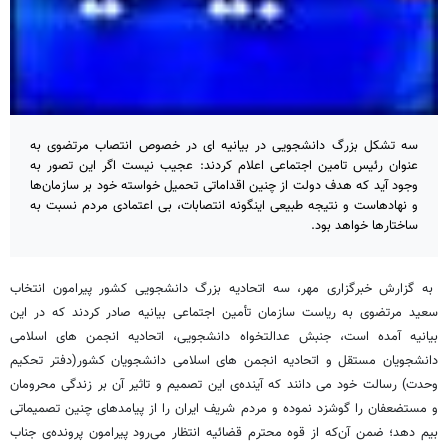
سه تشکل بزرگ دانشجویی در بیانیه ای در خصوص انتصاب مرتضوی به
عنوان رئیس تامین اجتماعی اعلام کردند: عجیب نیست اگر این تصور به
وجود آید که هدف دولت از چنین اقداماتی تحمیل خواسته‌ خود بر سازمان‌ها
و نهادهاست و نتیجه طبیعی اینگونه انتصابات، بی اعتمادی مردم نسبت به
ساختارها خواهد بود.
به گزارش خبرگزاری مهر، سه اتحادیه بزرگ دانشجویی کشور پیرامون انتخاب
سعید مرتضوی به ریاست سازمان تأمین اجتماعی بیانیه صادر کردند که در این
بیانیه آمده است، جنبش عدالتخواه دانشجویی، اتحادیه انجمن های اسلامی
دانشجویان مستقل و اتحادیه انجمن های اسلامی دانشجویان کشور(دفتر تحکیم
وحدت) رسالت خود می دانند که آینده‌ی این تصمیم و تاثیر آن بر زندگی محرومان
و مستضعفان را گوشزد نموده و مردم شریف ایران را از پیامدهای چنین تصمیماتی
بیم دهد؛ ضمن آن‌که از قوه محترم قضائیه انتظار می‌رود پیرامون پرونده‌ی جناب