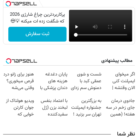
پرکاربردترین چراغ شارژی 2026
که شگفت زده ات میکنه 💡😍
ثبت سفارش
مطالب پیشنهادی
اگر میخوای
شست و شوی
پایان دغدغه
هنوز برای زانو درد
ایمپلنت کنی
عمقی کبد با
هزینه های
قرص میخوری؟
الان وقتشه |
دمنوش سم زدای
دندان پزشکی با
وقتی می‌شه
فقط با ۲۵
گیاهی
پک سفید کننده
بدون عمل
جادوی درمان
به بزرگترین
با اعتماد بنفس
ویدیو هولناک از
میلیون تومان!!!
خانگی
درمانش کرد؟؟؟؟
جای زخم در سه
جشنواره ایمپلنت
لبخند بزن (ژل
جوان کارتن
هفته! (همین
تهران سر بزنید !
سفیدکننده
خوابی که
حالا رایگان
| فقط ۲۵
دندان40%تخفیف)
میلیاردر شد.
صحبت کنید)
میلیون !
آموزش رایگان
نظر شما