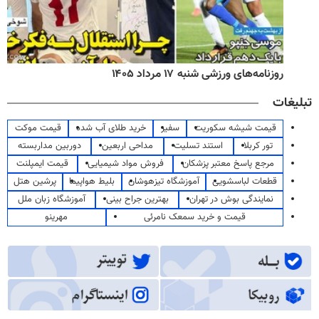
روزنامه‌های ورزشی شنبه ۱۷ مرداد ۱۴۰۵
تبلیغات
قیمت شیشه سکوریت
سفیر
خرید طلای آب شده
قیمت موکت
تور کربلا
استند تسلیت
مداحی اربعین
دوربین مداربسته
مرجع پاسخ معتبر پزشکان
فروش مواد شیمیایی
قیمت ایمپلنت
قطعات لباسشویی
آموزشگاه تیزهوشان
بلیط هواپیما
پرشین هتل
نمایندگی بوش در تهران
بهترین جراح بینی
آموزشگاه زبان ملل
قیمت و خرید سمعک نامرئی
مهرینو