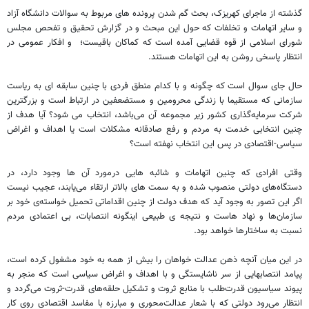
گذشته از ماجرای کهریزک، بحث گم شدن پرونده های مربوط به سوالات دانشگاه آزاد
و سایر اتهامات و تخلفات که حول این مبحث و در گزارش تحقیق و تفحص مجلس
شورای اسلامی از قوه قضایی آمده است که کماکان باقیست؛ و افکار عمومی در
انتظار پاسخی روشن به این اتهامات هستند.
حال جای سوال است که چگونه و با کدام منطق فردی با چنین سابقه ای به ریاست
سازمانی که مستقیما با زندگی محرومین و مستضعفین در ارتباط است و بزرگترین
شرکت سرمایه‌گذاری کشور زیر مجموعه آن می‌باشد، انتخاب می شود؟ آیا هدف از
چنین انتخابی خدمت به مردم و رفع صادقانه مشکلات است یا اهداف و اغراض
سیاسی-اقتصادی در پس این انتخاب نهفته است؟
وقتی افرادی که چنین اتهامات و شائبه هایی درمورد آن ها وجود دارد، در
دستگاه‌های دولتی منصوب شده و به سمت های بالاتر ارتقاء می‌یابند، عجیب نیست
اگر این تصور به وجود آید که هدف دولت از چنین اقداماتی تحمیل خواسته‌ی خود بر
سازمان‌ها و نهاد هاست و نتیجه ی طبیعی اینگونه انتصابات، بی اعتمادی مردم
نسبت به ساختارها خواهد بود.
در این میان آنچه ذهن عدالت خواهان را بیش از همه به خود مشغول کرده است،
پیامد انتصابهایی از سر ناشایستگی و با اهداف و اغراض سیاسی است که منجر به
پیوند سیاسیون قدرت‌طلب با منابع ثروت و تشکیل حلقه‌های قدرت-ثروت می‌گردد و
انتظار می‌رود دولتی که با شعار عدالت‌محوری و مبارزه با مفاسد اقتصادی روی کار