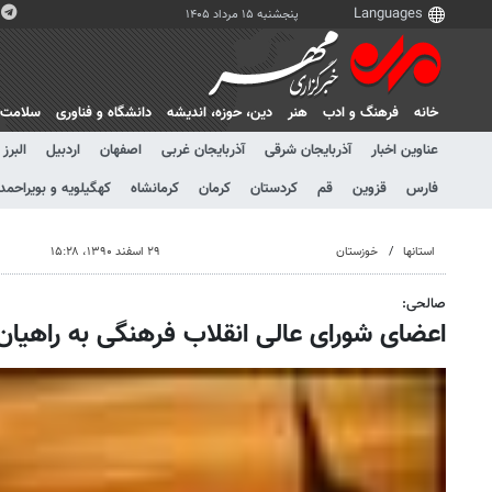
پنجشنبه ۱۵ مرداد ۱۴۰۵
خانه
فرهنگ و ادب
هنر
دين، حوزه، انديشه
دانشگاه و فناوری
سلامت
عناوین اخبار
آذربایجان شرقی
آذربایجان غربی
اصفهان
اردبیل
البرز
فارس
قزوین
قم
کردستان
کرمان
کرمانشاه
کهگیلویه و بویراحمد
استانها
خوزستان
۲۹ اسفند ۱۳۹۰، ۱۵:۲۸
صالحی:
اعضای شورای عالی انقلاب فرهنگی به راهیان 