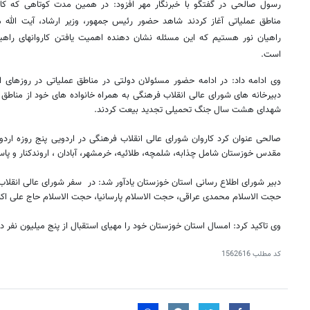
رسول صالحی در گفتگو با خبرنگار مهر افزود: در همین مدت کوتاهی که کا
مناطق عملیاتی آغاز کردند شاهد حضور رئیس جمهور، وزیر ارشاد، آیت الله م
راهیان نور هستیم که این مسئله نشان دهنده اهمیت یافتن کاروانهای راهیا
است.
دبیرخانه های شورای عالی انقلاب فرهنگی به همراه خانواده های خود از مناطق ع
شهدای هشت سال جنگ تحمیلی تجدید بیعت کردند.
صالحی عنوان کرد کاروان شورای عالی انقلاب فرهنگی در اردویی پنج روزه اردو
مقدس خوزستان شامل چذابه، شلمچه، طلائیه،‌ خرمشهر، آبادان ، اروندکنار و پاسگ
دبیر شورای اطلاع رسانی استان خوزستان یادآور شد: در سفر شورای عالی انق
حجت الاسلام محمدی عراقی، حجت الاسلام پارسانیا، حجت الاسلام حاج علی اکب
وی تاکید کرد: امسال استان خوزستان خود را مهیای استقبال از پنج میلیون نفر در
کد مطلب
1562616