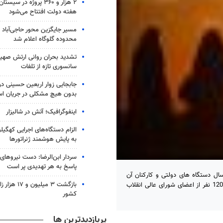
۲ هزار و ۳۶۰ پروژه در 
هفته دولت افتتاح می‌شود
مسیر جایگزین محور حاجی‌آباد 
محدوده گلوگاه اعلام شد
تشدید بحران روانی ارتش صهیو
سانسوری تازه از تلفات
جابجایی زوار اربعین حسینی در 
بدون هیچ مشکلی در جریان ا
اینفوگرافیک؛ آتش در شالیزار
الزام دستگاه‌های اجرایی کهگیلو
به پایش هوشمند ژنراتورها
سردار ابن‌الرضا: دست نیروهای
پاسخ به هر تهدیدی پر است
سال دستگاه های دولتی و کارکنان آن
بازگشت ۳ میلیون
حضوری چشمگیر در جمع راهیان نور دارند به گونه ای که در روزهای اخیر 120 نفر از اعضای شورای عالی انقلاب
کشور
پربازدیدترین ها