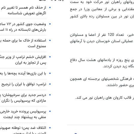
روانهای راهیان نور حرکت خود به سمت
از حذف نام همسر تا تغییر نام خ
قتدایی و برخی از معانین وزرا در جمع
اگرهای تعویض شناسنامه
ن نور در بین مسئولان رده بالای کشور
وضعیت جوی
بارش‌های تابستانه در راه ۱۱ استان
وی ادامه داد: در ادامه حضور مسئولان دولتی در مناطق عملیاتی در روزهای اخیر، تعداد 120 نفر از اعضا و مسئولان
استفاده از خاک ما برای حمله 
ملیاتی استان خوزستان دیدن با آرمانهای
ممنوع است
افزایش خشم ترامپ از وزیر جن
ی پنج روزه از یادمانهای هشت سال دفاع
پس از تجاوز به ایران
اه زید دیدن کردند.
با این بازی‌ها آینده بچه‌ها را به
لاب فرهنگی شخصیتهای برجسته ای همچون
ترامپ: توافق با ایران را ترجیح
ری حضور داشتند.
دردسر جدید برای سرخپوشان؛ پی
 قالب کاروان های راهیان نور می کند.
مازادی که پرسپولیس را نگران ک
پرسپولیس پرونده خرید خارجی 
منفی به پیشنهاد چند ایجنت
ائتلاف ضد یمن؛ توطئه صهیونی
المندب با ابزار سعودی