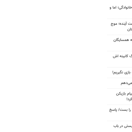
انوادگی؛ اما و
 کشور در ۷۲ ساعت آینده؛ موج
به همسایگان
گ کابینه اش
 بازی نگیریم!
 می‌دهم
ام بازیکن
رد!
را بست/ پاسخ
ستی در باب