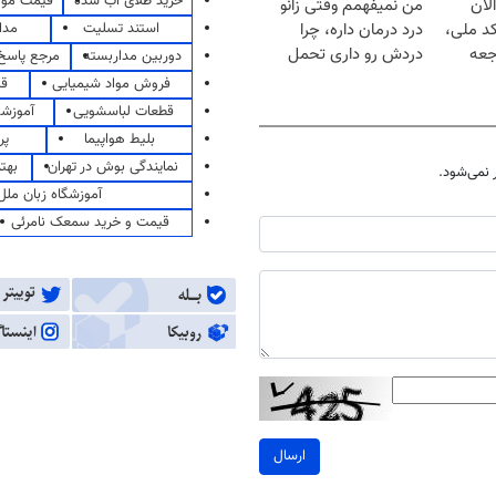
خرید طلای آب شده
قیمت مو
لان
من نمیفهمم وقتی زانو
استند تسلیت
مدا
کد ملی،
درد درمان داره، چرا
جعه
دردش رو داری تحمل
دوربین مداربسته
مرجع پاسخ 
میکنی؟❗
فروش مواد شیمیایی
قی
قطعات لباسشویی
آموزشگ
بلیط هواپیما
پر
نمایندگی بوش در تهران
بهت
نمی‌شود.
آموزشگاه زبان ملل
قیمت و خرید سمعک نامرئی
ارسال