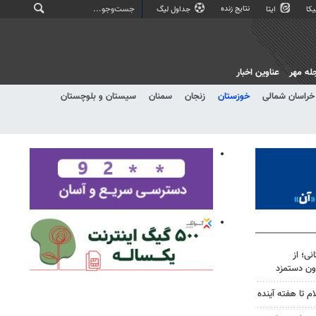
نتایج زنده
کا
ایتا
جداول لیگ
له مهر
عناوین اخبار
خراسان شمالی
خوزستان
زنجان
سمنان
سیستان و بلوچستان
ی؛ از
ون دستمزد
م تا هفته آینده