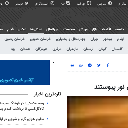
تلگرام
سروش
آی گپ
بله
اینستاگرام
توییتر
روبی
جامعه
اقتصاد
بازار
ورزش
سیاست
بین‌الملل
استان‌ها
عکس
فیلم
مج
ایلام
بوشهر
تهران
چهارمحال و بختیاری
خراسان جنوبی
خراسان رضوی
گلستان
گیلان
لرستان
مازندران
مرکزی
هرمزگان
همدان
یزد
نور پیوستند
تازه‌ترین اخبار
رسم «کمکی» در فرهنگ سیستان
کاه‌گل‌کشی تا برداشت گندم بد
تداوم هوای گرم و شرجی در ایلا