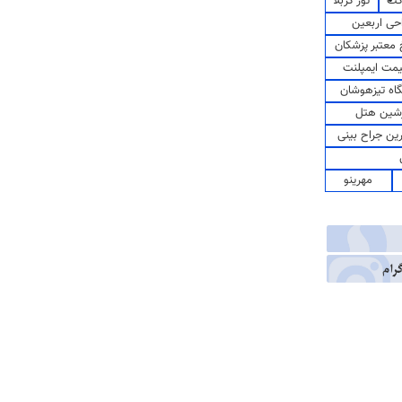
کت
تور کربلا
حی اربعین
معتبر پزشکان
مت ایمپلنت
اه تیزهوشان
شین هتل
رین جراح بینی
مهرینو