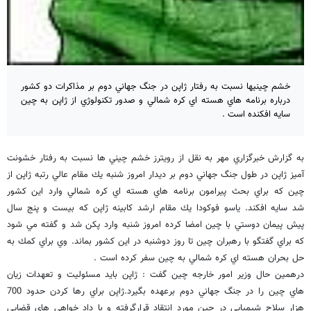
خشم چينيها نسبت به رفتار ژاپن در جنگ جهاني دوم بر مذاكرات دو كشور
درباره برنامه هاي هسته اي كره شمالي و صدور تكنولوژي از ژاپن به چين
سايه افكنده است .
به گزارش خبرگزاري مهر به نقل از رويترز خشم چيني ها نسبت به رفتار خشونت
آميز ژاپن در طول جنگ جهاني دوم بر ديدار امروز شنبه يك مقام عالي رتبه ژاپن از
چين كه براي بحث پيرامون برنامه هاي هسته اي كره شمالي وارد اين كشور
شد سايه افكند. ياسو فوكودا يك مقام ارشد كابينه ژاپن كه بيست و پنج سال
پيش پيمان دوستي با چين امضا كرده امروز شنبه وارد پكن شد و گفته مي شود
كه براي گفتگو با رهبران چين تا روز دوشنبه در اين كشور بماند. وي براي كمك به
حل بحران هسته اي كره شمالي به چين سفر كرده است .
درهمين حال وزير امور خارجه چين گفت : ژاپن بايد مسئوليت و تعهدات زيان
هاي چين را در جنگ جهاني دوم برعهده بگيرد.ژاپن براي رها كردن حدود 700
هزار سلاح شيميايي در چين مورد انتقاد قرارگرفته و با داد خواهي هاي قضايي