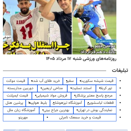
روزنامه‌های ورزشی شنبه ۱۷ مرداد ۱۴۰۵
تبلیغات
قیمت شیشه سکوریت
سفیر
خرید طلای آب شده
قیمت موکت
تور کربلا
استند تسلیت
مداحی اربعین
دوربین مداربسته
مرجع پاسخ معتبر پزشکان
فروش مواد شیمیایی
قیمت ایمپلنت
قطعات لباسشویی
آموزشگاه تیزهوشان
بلیط هواپیما
پرشین هتل
نمایندگی بوش در تهران
بهترین جراح بینی
آموزشگاه زبان ملل
قیمت و خرید سمعک نامرئی
مهرینو