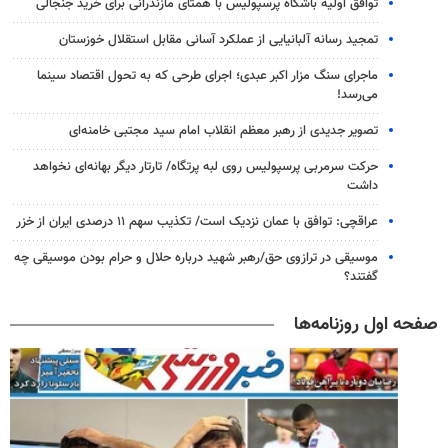
توافق اولیه باشگاه پرسپولیس با همتای مازندرانی برای خرید جنجالی
تمجید رسانه آلبانیایی از عملکرد آسانی مقابل استقلال خوزستان
ماجرای سنگ مزار اکبر عبدی؛ اجرای طرحی که به تحول اقتصاد سینما
می‌رسد!
تصویر جدیدی از رهبر معظم انقلاب امام سید مجتبی خامنه‌ای
حرکت سرمربی پرسپولیس روی لبه پرتگاه/ تارتار دیگر بهانه‌ای نخواهد
داشت
عراقچی: توافق با عمان نزدیک است/ تکذیب سهم ۱۱ درصدی ایران از خزر
موسیقی در ترازوی حق/رهبر شهید درباره حلال و حرام بودن موسیقی چه
گفتند؟
صفحه اول روزنامه‌ها