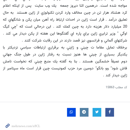
مواجه شده است. درهمين اثنا ديروز جمعه يك وب سايت پس از اينكه اعلام
كرد هشتاد هزار تن در چين مخالف وارد كردن تكنولوژي از ژاپن هستند به حال
تعليق درآمد . قرار است ژاپن در احداث ارتباط راه آهن ميان پكن و شانگهاي كه
20 ميليارد دلار هزينه دارد به چين كمك كند . اين درحالي است كه "چي كيگ
اوگي " وزير ترابري ژاپن براي پاره اي گفتگوها اين هفته از پكن ديدار مي كند .
شركتهاي آلماني و فرانسوي نيز قصد دارند در اين رقابت شركت كنند .
برخلاف تمايل مقاما ت چيني و ژاپني به برقراري ارتباطات سياسي نزديكتر با
يكديگر بسياري از چيني ها هنوز نسبت به رفتار ژاپن در طول جنگ جهاني
دوم عميقاً خشمگين هستند . بنا به گفته يك منبع چيني كه نخواست نامش
فاش شود" وو بانگو" دومين مرد حزب كمونيست چين قرار است ماه سپتامبر از
ژاپن ديدار كند .
کد مطلب
15863