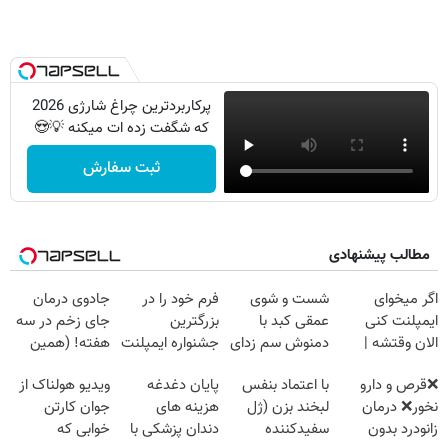
پرکاربردترین چراغ شارژی 2026
که شگفت زده ات میکنه 💡😍
ثبت سفارش
مطالب پیشنهادی
اگر میخوای
شست و شوی
فرم خود را در
جادوی درمان
ایمپلنت کنی
عمقی کبد با
بزرگترین
جای زخم در سه
الان وقتشه |
دمنوش سم زدای
جشنواره ایمپلنت
هفته! (همین
فقط با ۲۵
گیاهی
تهران پر کنید ! |
حالا رایگان
❌قرص‌ و دارو
با اعتماد بنفس
پایان دغدغه
ویدیو هولناک از
میلیون تومان!!!
فقط ۲۵ میلیون
صحبت کنید)
نخور❌ درمان
لبخند بزن (ژل
هزینه های
جوان کارتن
زانودرد بدون
سفیدکننده
دندان پزشکی با
خوابی که