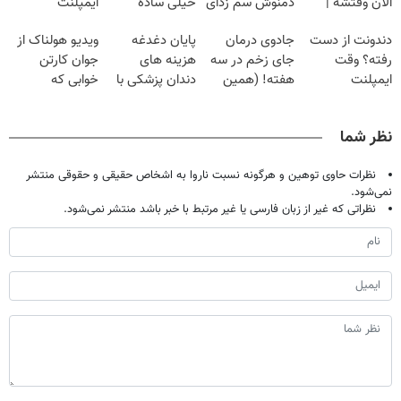
الان وقتشه |
دمنوش سم زدای
خیلی ساده
ایمپلنت
فقط با ۲۵
گیاهی
درمنزل درمانش
دندونت از دست
جادوی درمان
پایان دغدغه
ویدیو هولناک از
میلیون تومان!!!
کن
رفته؟ وقت
جای زخم در سه
هزینه های
جوان کارتن
ایمپلنت
هفته! (همین
دندان پزشکی با
خوابی که
دیجیتاله
حالا رایگان
پک سفید کننده
میلیاردر شد.
صحبت کنید)
خانگی
آموزش رایگان
نظر شما
نظرات حاوی توهین و هرگونه نسبت ناروا به اشخاص حقیقی و حقوقی منتشر
نمی‌شود.
نظراتی که غیر از زبان فارسی یا غیر مرتبط با خبر باشد منتشر نمی‌شود.