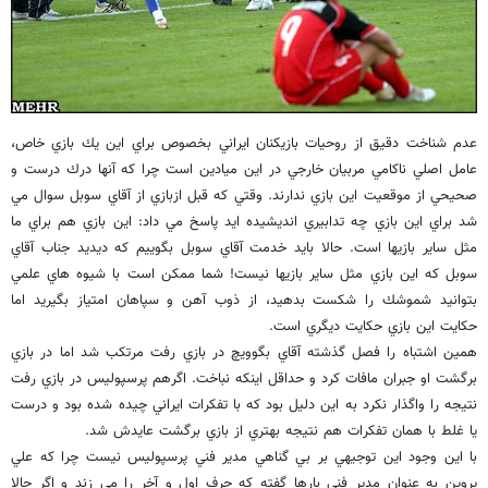
عدم شناخت دقيق از روحيات بازيكنان ايراني بخصوص براي اين يك بازي خاص،
عامل اصلي ناكامي مربيان خارجي در اين ميادين است چرا كه آنها درك درست و
صحيحي از موقعيت اين بازي ندارند. وقتي كه قبل ازبازي از آقاي سوبل سوال مي
شد براي اين بازي چه تدابيري انديشيده ايد پاسخ مي داد: اين بازي هم براي ما
مثل ساير بازيها است. حالا بايد خدمت آقاي سوبل بگوييم كه ديديد جناب آقاي
سوبل كه اين بازي مثل ساير بازيها نيست! شما ممكن است با شيوه هاي علمي
بتوانيد شموشك را شكست بدهيد، از ذوب آهن و سپاهان امتياز بگيريد اما
حكايت اين بازي حكايت ديگري است.
همين اشتباه را فصل گذشته آقاي بگوويچ در بازي رفت مرتكب شد اما در بازي
برگشت او جبران مافات كرد و حداقل اينكه نباخت. اگرهم پرسپوليس در بازي رفت
نتيجه را واگذار نكرد به اين دليل بود كه با تفكرات ايراني چيده شده بود و درست
يا غلط با همان تفكرات هم نتيجه بهتري از بازي برگشت عايدش شد.
با اين وجود اين توجيهي بر بي گناهي مدير فني پرسپوليس نيست چرا كه علي
پروين به عنوان مدير فني بارها گفته كه حرف اول و آخر را مي زند و اگر حالا