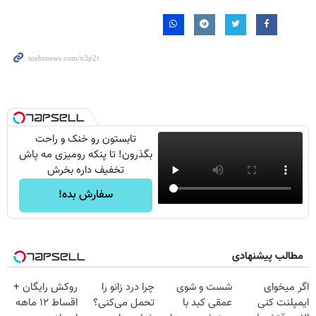
تابستون رو خنک و راحت
بگذرون! تا پنکه رومیزی مه پاش
تخفیف داره بخرش
سفارش بده!
مطالب پیشنهادی
اگر میخوای
شست و شوی
چرا درد زانو را
روکش رایگان +
ایمپلنت کنی
عمقی کبد با
تحمل می‌کنی؟
اقساط ۱۲ ماهه