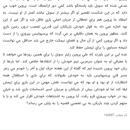
مدعي شده كه سوبل بايد پاسخگو باشد كمي دور ازانصاف است. پروين خوب مي
داند كه در اين شكست تقصير او اگر بيشتر از سوبل نباشد كمتر از او نيست. به
اعتقاد ما پروين هم براي لحظاتي از جريان اصلي بازي غافل شد و اگر غير از اين
بود اجازه نمي داد به قول خودش بازيكنان اين قدربي تعصب درون زمين بازي
كنند. منظور پروين به همان دقايقي بر مي گردد كه پرسپوليس پيروزي را از دست
داد و اگر پروين كمي از آن حال و فضاي نيمكت خارج مي شد حداقل مي توانست
نتيجه مساوي را براي تيمش حفظ كند.
عده ايي بر اين باورند كه علي پروين راينر سوبل را براي همين روزها مي خواهد تا
با معرفي او به عنوان سرمربي تيم خودش را از انتقادها خلاص كند. اما بارها از
زبان خود پروين شنيده ايم كه گفته از اين هفته حرف اول و آخر را خودم مي زنم.
مدير فني پرسپوليس بايد به خودش بقبولاند كه براي بازي با استقلال همه
انتظارات از او بود و او بود كه مي توانست نقش مهمي در اين بازي براي تيمش
ايفا كند اما او خودش بيش از بازيكنان و مربيان اسير احساسات بازي شد و خيلي
زود در خواب پيروزي فرو رفت. آيا پروين به اشتباهات خودش اقرار مي كند و يا با
متهم كردن چند بازيكن به بي تعصبي قضيه را به پايان مي رساند؟
کد مطلب
160887