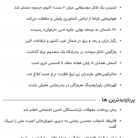
شنیدن یک تفکر موسیقایی میان ۲ سنت؛ آلبوم «رسم» منتشر شد
هواپیمایی فراجا از اراضی کشاورزی پایش و حفاظت می‌کند
۳۰ داستان به مرحله نهایی جایزه ادبی «ارغوان» رسیدند
رگبار باران و رعد و برق در شمال غرب کشور و ارتفاعات البرز
واژگونی تانکر سوخت در بندرلنگه یک مصدوم برجا گذاشت
آسمان همدان تا پایان هفته صاف تا قسمتی ابری است
شالیکوبی‌های مازندران زیر تیغ نظارت؛ نرخ جدید ابلاغ شد
قهرمانان پاورلیفتینگ هرمزگان در بندرعباس معرفی شدند
پربازدیدترین ها
زمان پرداخت معوقات بازنشستگان تامین اجتماعی اعلام شد
قالیباف انتصاب محسن رضایی به دبیری شورای‌عالی امنیت ملی را تبریک
گفت
ترامپ: فشار اقتصادی، جایگزین حمله نظامی به ایران می شود