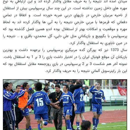
ميدان آمده اند نتيجه را به حريف مقابل واگذار كرده اند و اين ارتباطي به نوع
مهره هاي داخل زمين نداشته است. در اين چند سال پرسپوليس بيش از استقلال
از ناحيه مربيان خارجي در بازيهاي دربي ضربه خورده است. و اتفاقا در تمامي
دفعاتي كه قرمزها با مربي خارجي نتيجه را به آبي ها واگذار كرده اند به لحاظ
مهره و موقعيت و امكانات بهتر از استقلال بوده اندو همين فصل گذشته بود كه
پرسپوليس با بگوويچ و بازيكناني مثل علي دايي، گل محمدي، باقري و .. نتيجه را
در عين ناباوري به استقلال واگذار كرد.
سال 1373 نيز كه يورگن گده مربيگري پرسپوليس را برعهده داشت و بهترين
بازيكنان آن موقع فوتبال ايران را در اختيار داشت بازي را 3 بر 1 به استقلال باخت.
نمونه آخر هم شكست 3 بر 2 پرسپوليس در بازي روزجمعه مقابل استقلال بود كه
اين بار راينرسوبل آلماني نتيجه را به حريف واگذار كرد.