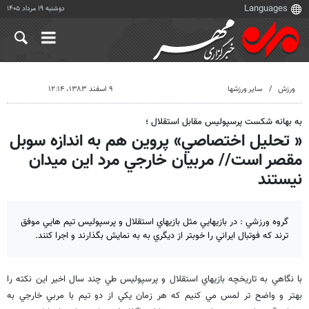
دوشنبه ۱۹ مرداد ۱۴۰۵
ورزش
سایر ورزشها
۹ اسفند ۱۳۸۳، ۱۲:۱۴
به بهانه شكست پرسپوليس مقابل استقلال ؛
« تحليل اختصاصي» پروين هم به اندازه سوبل
مقصر است// مربيان خارجي مرد اين ميدان
نيستند
گروه ورزشي : در بازيهايي مثل بازيهاي استقلال و پرسپوليس تيم هايي موفق
ترند كه فوتبال ايراني را خوبتر از ديگري به به نمايش بگذارند و اجرا كنند.
با نگاهي به تاريخچه بازيهاي استقلال و پرسپوليس طي چند سال اخير اين نكته را
بهتر و واضح تر لمس مي كنيم كه هر زمان يكي از دو تيم با مربي خارجي به