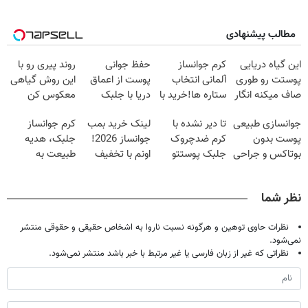
مطالب پیشنهادی
این گیاه دریایی
کرم جوانساز
حفظ جوانی
روند پیری رو با
پوستت رو طوری
آلمانی انتخاب
پوست از اعماق
این روش گیاهی
صاف میکنه انگار
ستاره ها!خرید با
دریا با جلبک
معکوس کن
20سال جوون
تخفیف
اسپیرولینا
جوانسازی طبیعی
تا دیر نشده با
لینک خرید بمب
کرم جوانساز
شدی🔥
پوست بدون
کرم ضدچروک
جوانساز 2026!
جلبک، هدیه
بوتاکس و جراحی
جلبک پوستتو
اونم با تخفیف
طبیعت به
😳! خرید با
صاف و آینه ای
ویژه
شما(خرید با
تخفیف ویژه
کن!
تخفیف ویژه)
نظر شما
نظرات حاوی توهین و هرگونه نسبت ناروا به اشخاص حقیقی و حقوقی منتشر
نمی‌شود.
نظراتی که غیر از زبان فارسی یا غیر مرتبط با خبر باشد منتشر نمی‌شود.