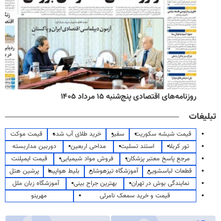
روزنامه‌های اقتصادی پنج‌شنبه ۱۵ مرداد ۱۴۰۵
تبلیغات
قیمت شیشه سکوریت
سفیر
خرید طلای آب شده
قیمت موکت
تور کربلا
استند تسلیت
مداحی اربعین
دوربین مداربسته
مرجع پاسخ معتبر پزشکان
فروش مواد شیمیایی
قیمت ایمپلنت
قطعات لباسشویی
آموزشگاه تیزهوشان
بلیط هواپیما
پرشین هتل
نمایندگی بوش در تهران
بهترین جراح بینی
آموزشگاه زبان ملل
قیمت و خرید سمعک نامرئی
مهرینو