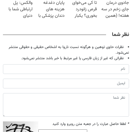
جادوی درمان
تا کی می‌خوای
پایان دغدغه
والکس: پل
میلیون تومان!!!
میلیون !
جای زخم در سه
قرص زانودرد
هزینه های
ارتباطی شما با
هفته! (همین
بخوری؟ یکبار
دندان پزشکی با
دنیای
حالا رایگان
اصولی درمانش
پک سفید کننده
سرمایه‌گذاری
صحبت کنید)
کن
خانگی
دیجیتال
نظر شما
نظرات حاوی توهین و هرگونه نسبت ناروا به اشخاص حقیقی و حقوقی منتشر
نمی‌شود.
نظراتی که غیر از زبان فارسی یا غیر مرتبط با خبر باشد منتشر نمی‌شود.
*
لطفا حاصل عبارت را در جعبه متن روبرو وارد کنید