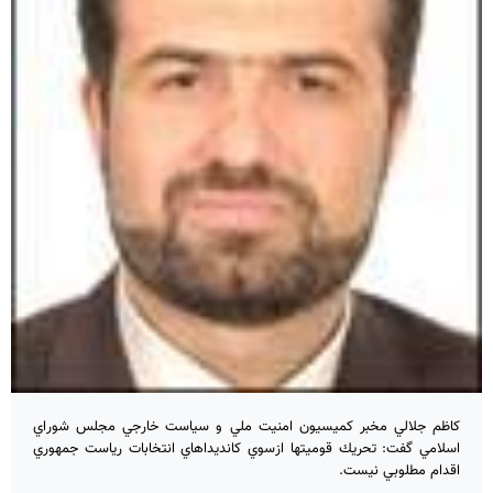
كاظم جلالي مخبر كميسيون امنيت ملي و سياست خارجي مجلس شوراي
اسلامي گفت: تحريك قوميتها ازسوي كانديداهاي انتخابات رياست جمهوري
اقدام مطلوبي نيست.