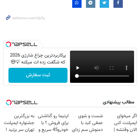
پرکاربردترین چراغ شارژی 2026
که شگفت زده ات میکنه 💡😍
ثبت سفارش
مطالب پیشنهادی
اگر میخوای
شست و شوی
اپتیما رو گذاشتی
به بزرگترین
ایمپلنت کنی
عمقی کبد با
برای فروش ؟ با
جشنواره ایمپلنت
الان وقتشه |
دمنوش سم زدای
خودرو45 سریع و
تهران سر بزنید !
فقط با ۲۵
گیاهی
راحت بفروش
| فقط ۲۵