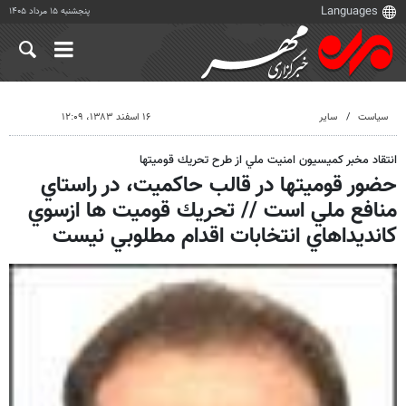
پنجشنبه ۱۵ مرداد ۱۴۰۵
سیاست
سایر
۱۶ اسفند ۱۳۸۳، ۱۲:۰۹
انتقاد مخبر كميسيون امنيت ملي از طرح تحريك قوميتها
حضور قوميتها در قالب حاكميت، در راستاي
منافع ملي است // تحريك قوميت ها ازسوي
كانديداهاي انتخابات اقدام مطلوبي نيست