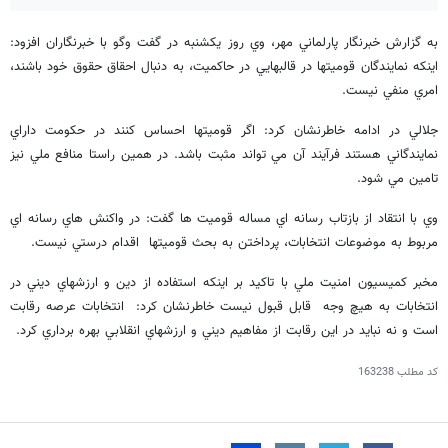
به گزارش خبرنگار پارلماني مهر، وي روز يكشنبه در گفت وگو با خبرنگاران افزود:
اينكه نمايندگان قوميتها در قالبهايي در حاكميت، به دنبال احقاق حقوق خود باشند،
امري منفي نيست.
جلالي در ادامه خاطرنشان كرد: اگر قوميتها احساس كنند در حكومت داراي
نمايندگاني هستند فرآيند آن مي تواند مثبت باشد. در همين راستا منافع ملي نيز
تامين مي شود.
وي با انتقاد از بازتاب رسانه اي مساله قوميت ها گفت: در واكنش هاي رسانه اي
مربوط به موضوعات انتخابات، پرداختن به بحث قوميتها اقدام درستي نيست.
مخبر كميسيون امنيت ملي با تاكيد بر اينكه استفاده از دين و ارزشهاي ديني در
انتخابات به هيچ وجه قابل قبول نيست خاطرنشان كرد: انتخابات عرصه رقابت
است و نه نبايد در اين رقابت از مفاهيم ديني و ارزشهاي انقلابي بهره برداري كرد.
کد مطلب
163238