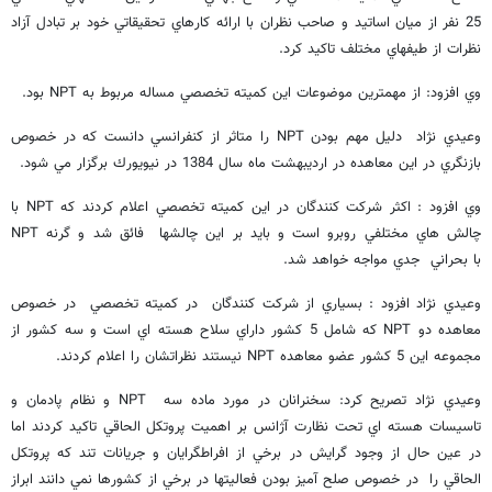
25 نفر از ميان اساتيد و صاحب نظران با ارائه كارهاي تحقيقاتي خود بر تبادل آزاد
نظرات از طيفهاي مختلف تاكيد كرد.
وي افزود: از مهمترين موضوعات اين كميته تخصصي مساله مربوط به NPT بود.
وعيدي نژاد دليل مهم بودن NPT را متاثر از كنفرانسي دانست كه در خصوص
بازنگري در اين معاهده در ارديبهشت ماه سال 1384 در نيويورك برگزار مي شود.
وي افزود : اكثر شركت كنندگان در اين كميته تخصصي اعلام كردند كه NPT با
چالش هاي مختلفي روبرو است و بايد بر اين چالشها فائق شد و گرنه NPT
با بحراني جدي مواجه خواهد شد.
وعيدي نژاد افزود : بسياري از شركت كنندگان در كميته تخصصي در خصوص
معاهده دو NPT كه شامل 5 كشور داراي سلاح هسته اي است و سه كشور از
مجموعه اين 5 كشور عضو معاهده NPT نيستند نظراتشان را اعلام كردند.
وعيدي نژاد تصريح كرد: سخنرانان در مورد ماده سه NPT و نظام پادمان و
تاسيسات هسته اي تحت نظارت آژانس بر اهميت پروتكل الحاقي تاكيد كردند اما
در عين حال از وجود گرايش در برخي از افراطگرايان و جريانات تند كه پروتكل
الحاقي را در خصوص صلح آميز بودن فعاليتها در برخي از كشورها نمي دانند ابراز