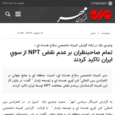
یکشنبه ۱۸ مرداد ۱۴۰۵
سیاست
سایر
۱۶ اسفند ۱۳۸۳، ۱۸:۴۸
وعيدي نژاد در ارائه گزارش كميته تخصصي سلاح هسته اي ؛
تمام صاحبنظران بر عدم نقض NPT از سوي
ايران تاكيد كردند
دبير كميته تخصصي سلاح هسته اي، امنيت منطقه اي و صلح جهاني در
كنفرانس بين المللي" فن آوري هسته اي و توسعه پايدار " گفت: در پايان كار
اين كميته كارشناسان برعدم نقض معاهده NPT توسط ايران تاكيد كردند.
به گزارش خبرنگار سياسي "مهر" ، مجيد وعيدي نژاد امروز در در كنفرانس بين
المللي" فن آوري هسته اي و توسعه پايدار " با قرائت گزارش كميته تخصصي
سلاح هسته اي، امنيت منطقه اي و صلح جهاني گفت: در اين نشستهاي تخصصي