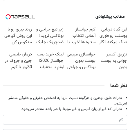
مطالب پیشنهادی
این گیاه دریایی
کرم جوانساز
زیر تیغ جراحی و
روند پیری رو با
پوستت رو طوری
آلمانی انتخاب
بوتاکس نروید!
این روش گیاهی
صاف میکنه انگار
ستاره ها!خرید با
ضدچروک جلبک
معکوس کن
20سال جوون
تخفیف
با40%تخفیف
تزریق اکسیر
جوانسازی طبیعی
لینک خرید بمب
درمان طبیعی
شدی🔥
جوانی به پوست
پوست بدون
جوانساز 2026!
چین و چروک در
بدون
بوتاکس و جراحی
اونم با تخفیف
30روز با کرم
سوزن40%تخفیف
😳! خرید با
ویژه
جوانساز
تخفیف ویژه
آلمانی(45%تخفیف)
نظر شما
نظرات حاوی توهین و هرگونه نسبت ناروا به اشخاص حقیقی و حقوقی منتشر
نمی‌شود.
نظراتی که غیر از زبان فارسی یا غیر مرتبط با خبر باشد منتشر نمی‌شود.