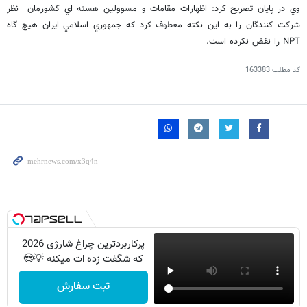
وي در پايان تصريح كرد: اظهارات مقامات و مسوولين هسته اي كشورمان نظر
شركت كنندگان را به اين نكته معطوف كرد كه جمهوري اسلامي ايران هيچ گاه
NPT را نقض نكرده است.
کد مطلب
163383
پرکاربردترین چراغ شارژی 2026
که شگفت زده ات میکنه 💡😍
ثبت سفارش