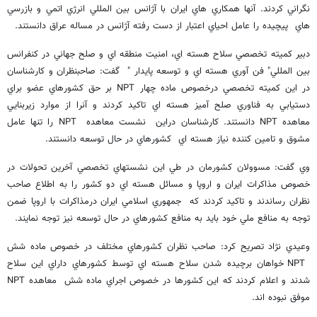
نگراني كردند. آنها همكاري هاي ايران با آژانس بين المللي انرژي اتمي و بازرسي
هاي پيچيده را عامل احياي اعتبار از دست رفته آژانس در مساله عراق دانستند.
دبير كميته تخصصي سلاح هسته اي، امنيت منطقه اي و صلح جهاني در كنفرانس
بين المللي" فن آوري هسته اي و توسعه پايدار " گفت: صاحبنظران و كارشناسان
در اين كميته تخصصي درخصوص ماده چهار NPT بر حق كشورهاي عضو براي
دستيابي به فناوري صلح آميز هسته اي تاكيد كردند و آنرا از موارد زيربنايي
معاهده NPT دانستند. كارشناسان دراين نشست معاهده NPT را تنها عامل
مشوق و تامين كننده نياز هسته اي كشورهاي در حال توسعه دانستند.
وي گفت: مسوولان كشورمان در طي اين نشستهاي تخصصي آخرين تحولات در
خصوص مذاكرات ايران و اروپا و مسائل هسته اي دو كشور را به اطلاع صاحب
نظران رساندند و تاكيد كردند كه جمهوري اسلامي ايران درمذاكرات با اروپا ضمن
توجه به منافع ملي خود بايد به منافع كشورهاي در حال توسعه نيز توجه نمايند.
وعيدي نژاد تصريح كرد: صاحب نظران كشورهاي مختلف در خصوص ماده شش
NPT خواهان برچيده شدن سلاح هسته اي توسط كشورهاي داراي اين سلاح
شدند و اعلام كردند كه اين كشورها در خصوص اجراي ماده شش معاهده NPT
موفق نبوده اند.