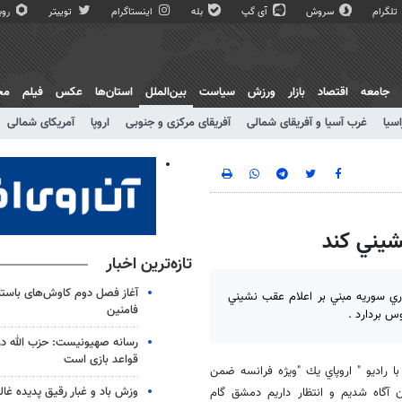
تلگرام
سروش
آی گپ
بله
اینستاگرام
توییتر
روبی
جامعه
اقتصاد
بازار
ورزش
سیاست
بین‌الملل
استان‌ها
عکس
فیلم
مج
اسیا
غرب آسیا و آفریقای شمالی
آفریقای مرکزی و جنوبی
اروپا
آمریکای شمالی
نشيني كند
تازه‌ترین اخبار
آغاز فصل دوم کاوش‌های باستا
ري سوريه مبني بر اعلام عقب نشيني
فامنین
س بردارد .
رسانه صهیونیست: حزب الله در 
قواعد بازی است
ا راديو " اروپاي يك "ويژه فرانسه ضمن
وزش باد و غبار رقیق پدیده غا
 آگاه شديم و انتظار داريم دمشق گام