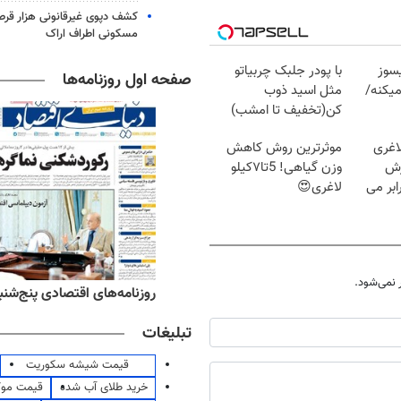
کشف دپوی غیرقانونی هزار قرص
مسکونی اطراف اراک
سوز
با پودر جلبک چربیاتو
صفحه اول روزنامه‌ها
یکنه/
مثل اسید ذوب
کن(تخفیف تا امشب)
اغری
موثرترین روش کاهش
زش
وزن گیاهی! 5تا۷کیلو
یسوزی را 3برابر می
لاغری😍
نمی‌شود.
‌های ورزشی پنج‌شنبه ۱۵ مرداد ۱۴۰۵
روزنامه‌های اقتصادی پنج‌شنبه ۱۵ مرداد ۰۵
تبلیغات
قیمت شیشه سکوریت
خرید طلای آب شده
قیمت مو