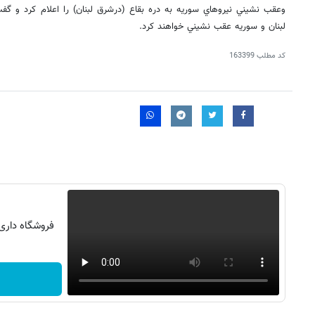
وعقب نشيني نيروهاي سوريه به دره بقاع (درشرق لبنان) را اعلام كرد و گفت
لبنان و سوريه عقب نشيني خواهند كرد.
کد مطلب
163399
فروشگاه داری ؟ عضو شو