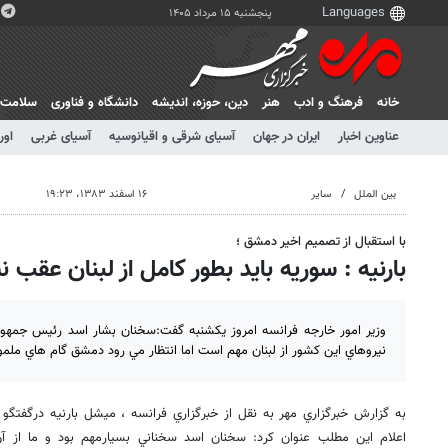
پنجشنبه ۱۵ مرداد ۱۴۰۵
خانه
فرهنگ و ادب
هنر
دين، حوزه، انديشه
دانشگاه و فناوری
سلامت
عناوین اخبار
ایران در جهان
آسیای شرقی و اقیانوسیه
آسیای غربی
اور
بین الملل
سایر
۱۶ اسفند ۱۳۸۳، ۱۹:۲۳
با استقبال از تصميم اخير دمشق ؛
بارنيه : سوريه بايد بطور كامل از لبنان عقب 
وزير امور خارجه فرانسه امروز يكشنبه گفت:سخنان بشار اسد رئيس جمهو
نيروهاي اين كشور از لبنان مهم است اما انتظار مي رود دمشق گام هاي ملمو
به گزارش خبرگزاري مهر به نقل از خبرگزاري فرانسه ، ميشل بارنيه درگفتگو ب
اعلام اين مطلب عنوان كرد: سخنان اسد سخناني بسيارمهم بود و ما از آن