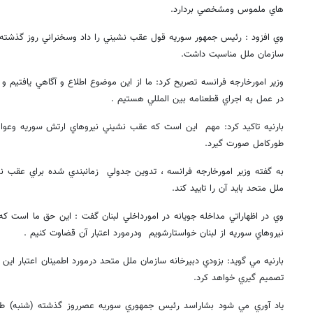
هاي ملموس ومشخصي بردارد.
سازمان ملل مناسبت داشت.
وزير امورخارجه فرانسه تصريح كرد: ما از اين موضوع اطلاع و آگاهي يافتي
در عمل به اجراي قطعنامه بين المللي هستيم .
بارنيه تاكيد كرد: مهم اين است كه عقب نشيني نيروهاي ارتش سوريه وعوامل
طوركامل صورت گيرد.
به گفته وزير امورخارجه فرانسه ، تدوين جدولي زمانبندي شده براي عقب 
ملل متحد بايد آن را تاييد كند.
وي در اظهاراتي مداخله جويانه در امورداخلي لبنان گفت : اين حق ما است ك
نيروهاي سوريه از لبنان خواستارشويم ودرمورد اعتبار آن قضاوت كنيم .
بارنيه مي گويد: بزودي دبيرخانه سازمان ملل متحد درمورد اطمينان اعتبار اي
تصميم گيري خواهد كرد.
ياد آوري مي شود بشاراسد رئيس جمهوري سوريه عصرروز گذشته (شنبه) طي 