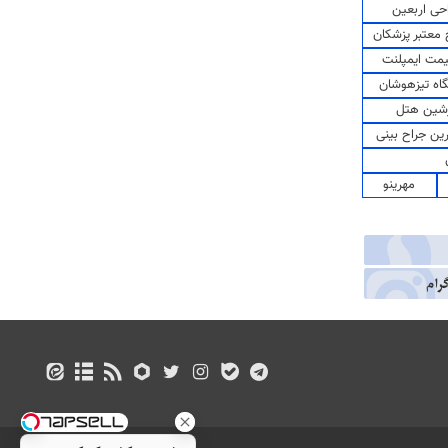
حی اربعین
معتبر پزشکان
مت ایمپلنت
اه تیزهوشان
شین هتل
رین جراح بینی
مهرینو