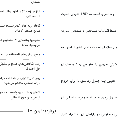
همدان
آغاز پروژه ۶۹۰ میلیارد ر
وي افزود : رئيس جمهور سوريه قول عقب نشيني را داد وسخنراني روز گذشته او با اجراي قطعنامه 1559 شوراي امنيت
آب همدان
قاچاق ریه های کویر تشنه؛ تیشه
منابع طبیعی کرمان
م و منتظراقدامات مشخص و ملموس سوريه
سلیمی: رهاسازی ۳ 
مراوه‌تپه کلاله
 سازمان اطلاعات اين كشوراز لبنان به
موج بارش‌های تابستانه در راه ۱۱ استان
رشد شاخص‌های صلح و سازش 
نشيني ضروري به نظر مي رسد و سازمان
حل اختلاف
روایت پزشکیان از اقدامات دو
ه تعيين يك جدول زمانبدي را براي خروج
مردم امشب منتشر می‌شود
اذعان رسانه صهیونیست به موج
از سرزمین‌های اشغالی
ن جدول زمان بندي شده ومرحله اجرايي آن
پربازدیدترین ها
سخنراني در پارلمان اين كشوراستقرار