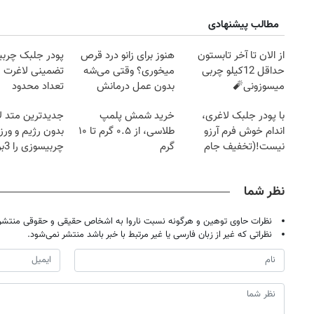
مطالب پیشنهادی
از الان تا آخر تابستون
هنوز برای زانو درد قرص
پودر جلبک چربی
حداقل 12کیلو چربی
میخوری؟ وقتی می‌شه
تضمینی لاغرت م
میسوزونی🧨
بدون عمل درمانش
تعداد محدود
کرد؟؟؟؟
با پودر جلبک لاغری،
خرید شمش پلمپ
جدیدترین متد ل
اندام خوش فرم آرزو
طلاسی، از ۰.۵ گرم تا ۱۰
بدون رژیم و ور
نیست!(تخفیف جام
گرم
چرب
جهانی)
کند
نظر شما
نظرات حاوی توهین و هرگونه نسبت ناروا به اشخاص حقیقی و حقوقی منتشر 
روزنامه‌های اقتصادی چهارشنبه ۱۴ مرداد ۱۴۰۵
روزنامه
نظراتی که غیر از زبان فارسی یا غیر مرتبط با خبر باشد منتشر نمی‌شود.