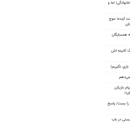
انوادگی؛ اما و
 کشور در ۷۲ ساعت آینده؛ موج
به همسایگان
گ کابینه اش
 بازی نگیریم!
 می‌دهم
ام بازیکن
رد!
را بست/ پاسخ
ستی در باب