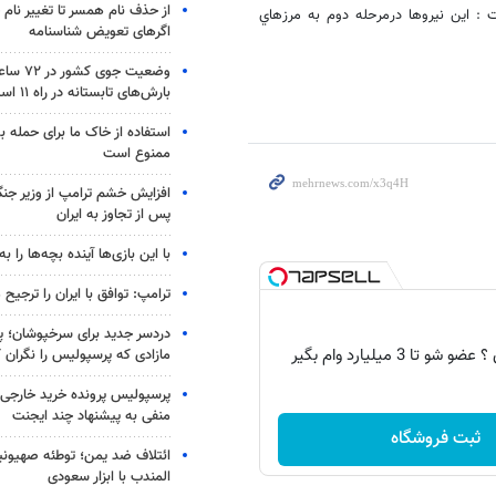
از حذف نام همسر تا تغییر نام خ
 : اين نيروها درمرحله دوم به مرزهاي
اگرهای تعویض شناسنامه
وضعیت جوی
بارش‌های تابستانه در راه ۱۱ استان
استفاده از خاک ما برای حمله 
ممنوع است
افزایش خشم ترامپ از وزیر جن
پس از تجاوز به ایران
با این بازی‌ها آینده بچه‌ها را به
ترامپ: توافق با ایران را ترجیح
دردسر جدید برای سرخپوشان؛ پی
 تا 3 میلیارد وام بگیر
مازادی که پرسپولیس را نگران ک
پرسپولیس پرونده خرید خارجی 
منفی به پیشنهاد چند ایجنت
ثبت فروشگاه
ائتلاف ضد یمن؛ توطئه صهیونی
المندب با ابزار سعودی