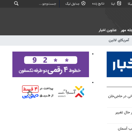
نتایج زنده
کا
ایتا
جداول لیگ
له مهر
عناوین اخبار
آمریکای لاتین
نی در حاجی‌خان
حال تغییر
لب آسمان