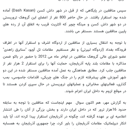
سپس منافقین در پایگاهی که از قبل در شهر داش کسن (Dash Kasan) آماده
شده بود استقرار یافتند. در حال حاضر 800 نفر از اعضای این گروهک تروریستی
در دو شهر داش کسن و مینگه چویر که اکثریت قریب به اتفاق آن از رده های
پایین منافقین هستند ،مستقر می باشند.
با توجه به انتقال بسیاری از منافقین از اردوگاه اشرف و استقرار آنها در اطراف
فرودگاه بغداد (اردوگاه لیبرتی) و نظر مستقیم مقامات تل آویو، "سنابرق زاهدی"
عضو شورای عالی گروهک منافقین در اواخر ماه می 2012 با حضور در باکو ضمن
مذاکره با مقامات بلند پایه آذربایجان، حمایت آنها را برای استقرار 2 هزار نفر از
منافقین جلب کرد. مطابق هماهنگی به عمل آمده منافقین مستقر شده در این دو
شهر آموزش های پیشرفته لازم را در جنگ های چریکی، اقدامات جاسوسی، بمب
گذاری، فعالیتهای مخابراتی و عملیاتهای تروریستی در حال سپری کردن هستند تا
در موقع لزوم به داخل ایران اعزام شوند.
به گزارش مهر، هم اکنون سوال مهم اینجاست که منافقین با توجه به سابقه
حدود 16هزار ترور که در داخل ایران دارند و بخش بزرگی از آنان را طی انتشار
اعلامیه ای بر عهده گرفته اند، چگونه در آذربایجان استقرار پیدا کرده اند، آیا باید
انکار دیپلماتیک مقامات آذربایجان را باور کرد، چرا جمهوری آذربایجان به همسایه