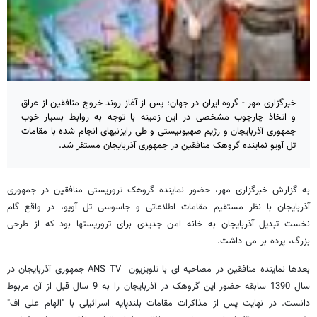
خبرگزاری مهر - گروه ایران در جهان: پس از آغاز روند خروج منافقین از عراق
و اتخاذ چارچوب مشخصی در این زمینه با توجه به روابط بسیار خوب
جمهوری آذربایجان و رژیم صهیونیستی و طی رایزنیهای انجام شده با مقامات
تل آویو نماینده گروهک منافقین در جمهوری آذربایجان مستقر شد.
به گزارش خبرگزاری مهر، حضور نماینده گروهک تروریستی منافقین در جمهوری
آذربایجان با نظر مستقیم مقامات اطلاعاتی و جاسوسی تل آویو، در واقع گام
نخست تبدیل آذربایجان به خانه امن جدیدی برای تروریستها بود که از طرحی
بزرگ، پرده بر می داشت.
بعدها نماینده منافقین در مصاحبه ای با تلویزیون ANS TV جمهوری آذربایجان در
سال 1390 سابقه حضور این گروهک در آذربایجان را به 9 سال قبل از آن مربوط
دانست. در نهایت پس از مذاکرات مقامات بلندپایه اسرائیلی با "الهام علی اف"