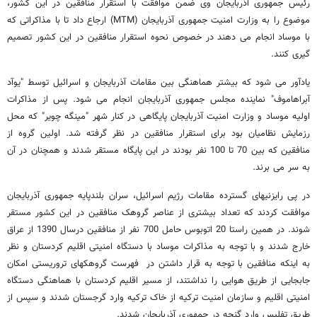
رئیس جمهوری آذربایجان وی ضمن موافقت با استقرار منافقین در این کشور،
موضوع را به وزارت امنیت جمهوری آذربایجان (MTM) ارجاع داد تا با مذاکراتی که
با موساد انجام می دهند در خصوص نحوه استقرار منافقین در این کشور تصمیم
گیری کنند.
یادآور می شود که بیشتر هماهنگی بین مقامات آذربایجان و اسرائیل توسط "یوآد
آبراهاموف" نماینده مجلس جمهوری آذربایجان انجام می شود. پس از مذاکرات
اولیه موساد و وزارت امنیت آذربایجان پایگاهی در کنار شهر "مینگه چویر" که محل
رزمایش نظامیان بود برای استقرار منافقین در نظر گرفته شد. اولین گروه از
منافقین که بین 70 تا 100 نفر بودند در این پایگاه مستقر شدند و همچنان در آن
به سر می برند.
در پی رایزنیهای گسترده مقامات رژیم اسرائیل، سران بلندپایه جمهوری آذربایجان
موافقت کردند که تعداد بیشتری از عناصر گروهک منافقین در این کشور مستقر
شوند. در همین راستا 20 اتوبوس حامل 700 نفر از منافقین درسال 1390 از عراق
خارج شدند و با توجه به مذاکرات موساد با دستگاه امنیتی اقلیم کردستان و نظر
به اینکه منافقین با توجه به قرار داشتن در فهرست گروهکهای تروریستی امکان
جابجایی از طریق هوایی را نداشتند، از مسیر اقلیم کردستان با هماهنگی دستگاه
امنیتی اقلیم و سازمان امنیت ترکیه از خاک ترکیه وارد گرجستان شدند و سپس از
طریق تفلیس وارد گنجه در جمهوری آذربایجان شدند.