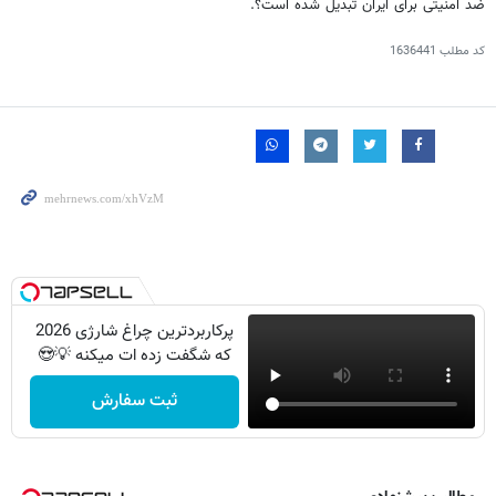
ضد امنیتی برای ایران تبدیل شده است؟.
کد مطلب
1636441
پرکاربردترین چراغ شارژی 2026
که شگفت زده ات میکنه 💡😍
ثبت سفارش