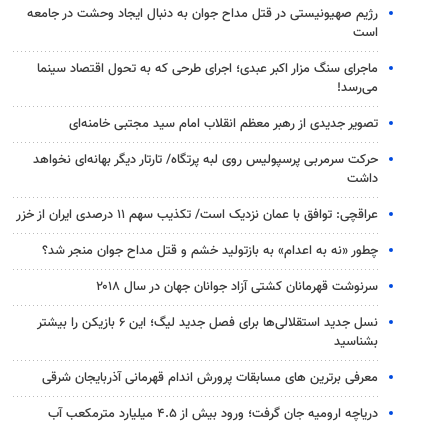
رژیم صهیونیستی در قتل مداح جوان به دنبال ایجاد وحشت در جامعه
است
ماجرای سنگ مزار اکبر عبدی؛ اجرای طرحی که به تحول اقتصاد سینما
می‌رسد!
تصویر جدیدی از رهبر معظم انقلاب امام سید مجتبی خامنه‌ای
حرکت سرمربی پرسپولیس روی لبه پرتگاه/ تارتار دیگر بهانه‌ای نخواهد
داشت
عراقچی: توافق با عمان نزدیک است/ تکذیب سهم ۱۱ درصدی ایران از خزر
چطور «نه به اعدام» به بازتولید خشم و قتل مداح جوان منجر شد؟
سرنوشت قهرمانان کشتی آزاد جوانان جهان در سال ۲۰۱۸
نسل جدید استقلالی‌ها برای فصل جدید لیگ؛ این ۶ بازیکن را بیشتر
بشناسید
معرفی برترین های مسابقات پرورش اندام قهرمانی آذربایجان شرقی
دریاچه ارومیه جان گرفت؛ ورود بیش از ۴.۵ میلیارد مترمکعب آب