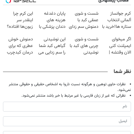
مطالب پیشنهادی
کرم جوانساز
شست و شوی
پایان دغدغه
این کرم چرا
آلمانی انتخاب
عمقی کبد با
هزینه های
اینقدر سر
ستاره ها!خرید با
دمنوش سم زدای
دندان پزشکی با
زبون‌ها افتاده؟
تخفیف
گیاهی
پک سفید کننده
اگر میخوای
شست و شوی
این نوشیدنی
دمنوش خوش
خانگی
ایمپلنت کنی
چربی های کبد با
گیاهی کبد شما
عطری که برای
الان وقتشه |
نوشیدنی
را سم زدایی می
درمان کبدچرب
فقط با ۲۵
گیاهی(55%تخفیف)
کند (با ضمانت
معجزه میکنه
میلیون تومان!!!
مرجوعی)
نظر شما
نظرات حاوی توهین و هرگونه نسبت ناروا به اشخاص حقیقی و حقوقی منتشر
نمی‌شود.
نظراتی که غیر از زبان فارسی یا غیر مرتبط با خبر باشد منتشر نمی‌شود.