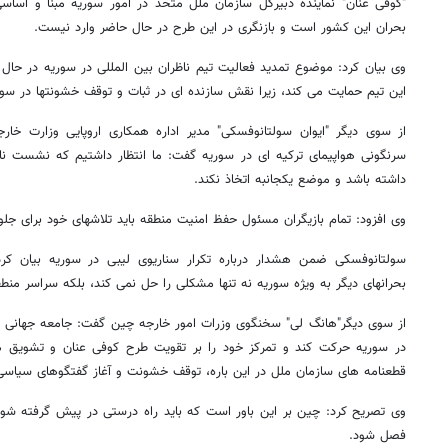
"کوفی عنان" نماینده دبیرکل سازمان ملل متحد در امور سوریه مبنا و اسا
بحران این کشور است و بازنگری در این طرح در حال حاضر وارد نیست.
وی بیان کرد: موضوع تمدید فعالیت تیم ناظران بین المللی در سوریه در حال
این تیم حمایت می کند، زیرا نقش سازنده ای در ثبات و توقف خشونتها در سوری
از سوی دیگر "ایوان سولتانوفسکی" مدیر اداره همکاری اروپایی وزارت خارجه 
سرنگونی هواپیمای ترکیه ای در سوریه گفت: ما انتظار داشتیم که نشست نا
داشته باشد و موضع یکجانبه اتخاذ نکند.
وی افزود: تمام بازیگران مسئول حفظ امنیت منطقه باید تلاشهای خود برای جلوگ
سولتانوفسکی ضمن هشدار درباره تکرار سناریوی لیبی در سوریه بیان کرد:
بحرانهای دیگر به ویژه سوریه نه تنها مشکلی را حل نمی کند، بلکه سراسر منط
از سوی دیگر"هانگ لی" سخنگوی وزرات امور خارجه چین گفت: جامعه جهانی ب
در سوریه حرکت کند و تمرکز خود را بر تقویت طرح کوفی عنان و تشویق هم
قطعنامه های سازمان ملل در این باره، توقف خشونت و آغاز گفتگوهای سیاسی
وی تصریح کرد: چین بر این باور است که باید راه درستی در پیش گرفته شو
فصل شود.