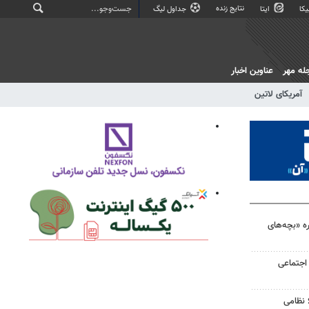
نتایج زنده
کا
ایتا
جداول لیگ
له مهر
عناوین اخبار
آمریکای لاتین
ه «بچه‌های
اجتماعی
جزئیات هلاکت و زخمی شدن ۶ نظامی