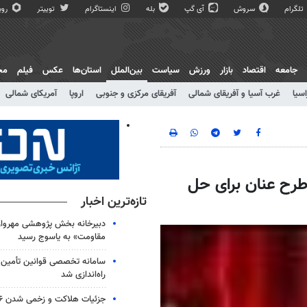
تلگرام
سروش
آی گپ
بله
اینستاگرام
توییتر
روبی
جامعه
اقتصاد
بازار
ورزش
سیاست
بین‌الملل
استان‌ها
عکس
فیلم
مج
اسیا
غرب آسیا و آفریقای شمالی
آفریقای مرکزی و جنوبی
اروپا
آمریکای شمالی
ت طرح عنان برای حل
تازه‌ترین اخبار
دبیرخانه بخش پژوهشی مهروار
مقاومت» به یاسوج رسید
سامانه تخصصی قوانین تأمین 
راه‌اندازی شد