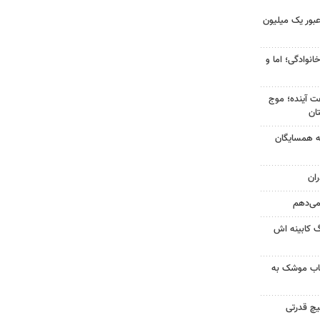
 عبور یک میلیون
انوادگی؛ اما و
 کشور در ۷۲ ساعت آینده؛ موج
به همسایگان
ان
 می‌دهم
گ کابینه اش
رتاب موشک به
یچ قدرتی