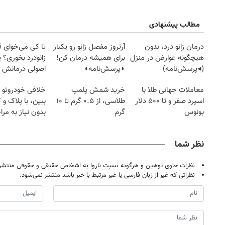
مطالب پیشنهادی
درمان زانو درد، بدون
آرتروز مفصل زانو رو یکبار
تا کی می‌خوای 
هیچگونه عوارض در منزل
برای همیشه درمان کن!
زانودرد بخوری؟ ی
(◂پرسش‌نامه)
◗پرسش‌نامه◖
اصولی درمانش 
معاملات جهانی طلا با
خرید شمش پلمپ
خلافی خودروتو ا
اسپرد صفر و تا ۵۰۰ دلار
طلاسی، از ۰.۵ گرم تا ۱۰
ببین، با پلاک و 
بونوس
گرم
بدون نیاز به مرا
حضوری
نظر شما
نظرات حاوی توهین و هرگونه نسبت ناروا به اشخاص حقیقی و حقوقی منتشر 
نظراتی که غیر از زبان فارسی یا غیر مرتبط با خبر باشد منتشر نمی‌شود.