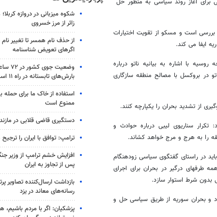
سی برای آغاز روند سیاسی به منظور حل
شکوه میزبانی در دروازه کربلا؛
زائر از مرز خسروی
 بررسی است و مسکو از تقویت اختیارات
از حذف نام همسر تا تغییر نام خ
ه ایفا می کند.
اگرهای تعویض شناسنامه
روسیه با اشاره به بیانیه ناتو درباره
وضعیت جوی
تو در بروکسل با مصالح منطقه سازگاری
بارش‌های تابستانه در راه ۱۱ استان
استفاده از خاک ما برای حمله 
ممنوع است
یری از تشدید بحران را یکپارچه کنند.
دستگیری قاضی قلابی در مازندر
 تکرار سناریوی لیبی درباره حوادث و
قه را به هرج و مرج خواهد کشاند.
ترامپ: توافق با ایران را ترجیح
افزایش خشم ترامپ از وزیر جن
اید در راستای گفتگوی سیاسی زودهنگام
پس از تجاوز به ایران
ه طرفهای درگیر در بحران برای اجرای
 بدون شرط استوار سازد.
بازداشت ارسال‌کننده تصاویر پ
رسانه‌های معاند در یزد
د و بحران سوریه از طریق سیاسی حل و
پزشکیان: اگر با مردم باشیم، ه