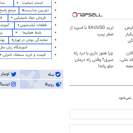
استند تسلیت
مدا
دوربین مداربسته
مرجع پاسخ 
فروش مواد شیمیایی
قی
قطعات لباسشویی
آموزشگ
قرص
ترید XAUUSD با اسپرد از
بلیط هواپیما
پر
کبار
صفر پیپ
نمایندگی بوش در تهران
بهت
کن
آموزشگاه زبان ملل
لان
چرا هنوز داری با درد راه
قیمت و خرید سمعک نامرئی
کد ملی،
میری؟ وقتی راه درمان
جعه
جلو پاته!
نمی‌شود.