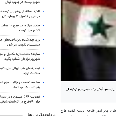
صهیونیست در جنوب لبنان
تاکید استاندار بوشهر بر توسعه
درمانی و تکمیل ۳ بیمارستان
بیات: مرکزی در 
کشور قرار گرفت
وزیر بهداشت: زیرساخت‌های حو
دشتستان تقویت می‌شود
شهریور برازجان شتاب بگیرد
توصیه‌های طب ایرانی برای تقو
سلامت نوزاد
صفحه نخست روزنامه های است
پنجشنبه ۱۵ مردادماه
اره سرنگونی یک هواپیمای ترکیه ای
تصویب ۵۶۴ میلیون دلار 
برای ۴۹طرح در آذربایجان‌شرقی
معاون وزیر امور خارجه روسیه گفت: طرح
پربازدیدترین ها