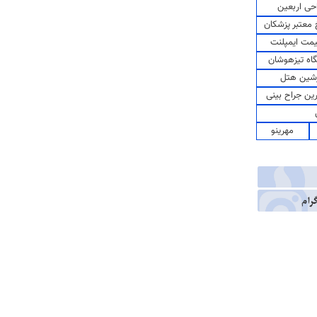
حی اربعین
معتبر پزشکان
مت ایمپلنت
اه تیزهوشان
شین هتل
رین جراح بینی
مهرینو