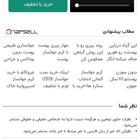
خرید با تخفیف
مطالب پیشنهادی
این گیاه دریایی
روند پیری رو با
مهار پیری پوست
جوانسازی طبیعی
پوستت رو طوری
این روش گیاهی
با کرم جوانساز
پوست بدون
صاف میکنه انگار
معکوس کن
پوست
بوتاکس و جراحی
20سال جوون
آلمانی(تخفیف
😳! خرید با
بدون سوزن
کرم جوانساز
لینک خرید بمب
چروکاتو با خرید
شدی🔥
ویژه تا امشب)
تخفیف ویژه
پوستتو 10سال
آلمانی انتخاب
جوانساز 2026!
کرم جوانساز
جوون
ستاره ها!خرید با
اونم با تخفیف
اسپیرولینا خاک
کن50%تخفیف
تخفیف
ویژه
یکسان کن!کلیک
پاییزی
جهت خرید
نظر شما
نظرات حاوی توهین و هرگونه نسبت ناروا به اشخاص حقیقی و حقوقی منتشر
نمی‌شود.
نظراتی که غیر از زبان فارسی یا غیر مرتبط با خبر باشد منتشر نمی‌شود.