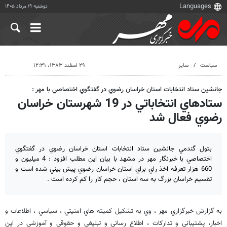
دوشنبه ۱۹ مرداد ۱۴۰۵
سیاست
سایر
۲۹ اسفند ۱۳۸۳، ۱۲:۳۱
جانشين ستاد انتخابات استان خراسان رضوي در گفتگوي اختصاصي با مهر :
ستادهاي انتخاباتي در 19 شهرستان خراسان
رضوي فعال شد
بتول گندمي جانشين ستاد انتخابات استان خراسان رضوي در گفتگوي
اختصاصي با خبرنگار مهر در مشهد با بيان اين مطلب افزود : 4 ميليون و
660 هزار تعرفه اخذ راي براي استان خراسان رضوي پيش بيني شده است و
تقسيم خراسان بزرگ به سه استان ، حجم كار را كم كرده است .
به گزارش خبرگزاري مهر ، وي به تشكيل كميته هاي امنيتي ، سياسي ، اطلاعات و
اخبار، پشتيباني و تداركات ، اطلاع رساني و تبليغي و حقوقي و آموزشي در اين