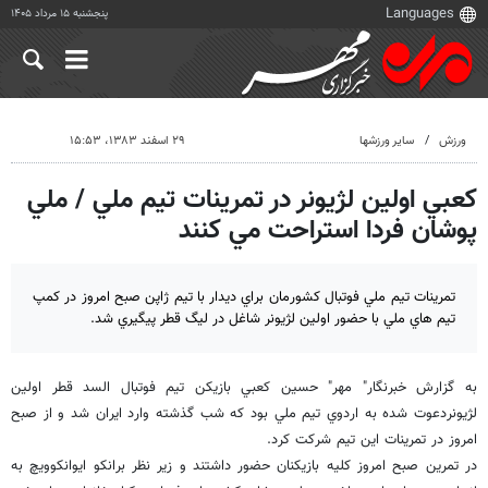
پنجشنبه ۱۵ مرداد ۱۴۰۵
ورزش
سایر ورزشها
۲۹ اسفند ۱۳۸۳، ۱۵:۵۳
كعبي اولين لژيونر در تمرينات تيم ملي / ملي
پوشان فردا استراحت مي كنند
تمرينات تيم ملي فوتبال كشورمان براي ديدار با تيم ژاپن صبح امروز در كمپ
تيم هاي ملي با حضور اولين لژيونر شاغل در ليگ قطر پيگيري شد.
به گزارش خبرنگار" مهر" حسين كعبي بازيكن تيم فوتبال السد قطر اولين
لژيونردعوت شده به اردوي تيم ملي بود كه شب گذشته وارد ايران شد و از صبح
امروز در تمرينات اين تيم شركت كرد.
در تمرين صبح امروز كليه بازيكنان حضور داشتند و زير نظر برانكو ايوانكوويچ به