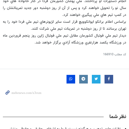
انجام دستورات او پرداختند. ملي پوشان كشورمان فردا در كنار خانواده هاي خود
سال نو را تحويل خواهند كرد و پس از آن از روز دوشنبه دور جديد تمريناتشان را
در كمپ تيم هاي ملي پيگيري خواهند كرد.
براساس اعلام برانكو ايوانكوويچ قرار است ساير لژيونرهاي تيم ملي فردا خود را به
تهران برسانند تا از روز دوشنبه در تمرينات تيم ملي شركت كنند.
ديدار تيم ملي فوتبال كشورمان مقابل تيم ملي فوتبال ژاپن روز پنجم فروردين ماه
در ورزشگاه يكصد هزارنفري ورزشگاه آزادي برگزار خواهد شد.
کد مطلب
166910
نظر شما