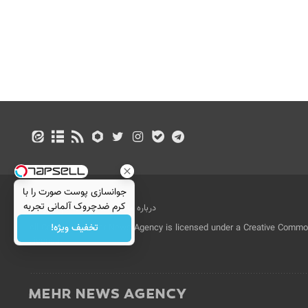
جوانسازی پوست صورت را با
کرم ضدچروک آلمانی تجربه
درباره ما
تماس با ما
بازرگانی
کنید!
تخفیف ویژه!
All Content by Mehr News Agency is licensed under a Creative Commons
License.