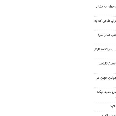
جوان به دنبال
جرای طرحی که به
لاب امام سید
 پرتگاه/ تارتار
 است/ تکذیب
وانان جهان در
صل جدید لیگ؛
حانیت
ورش اندام