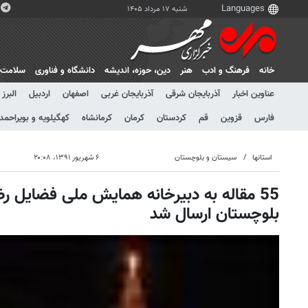
شنبه ۱۷ مرداد ۱۴۰۵
خانه
فرهنگ و ادب
هنر
دين، حوزه، انديشه
دانشگاه و فناوری
سلامت
عناوین اخبار
آذربایجان شرقی
آذربایجان غربی
اصفهان
اردبیل
البرز
فارس
قزوین
قم
کردستان
کرمان
کرمانشاه
کهگیلویه و بویراحمد
استانها
سیستان و بلوچستان
۶ شهریور ۱۳۹۱، ۲۰:۰۸
55 مقاله به دبیرخانه همایش ملی فضایل 
بلوچستان ارسال شد