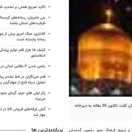
تاکید صریح همتی بر تشدید نظا
بنی عامریان: رسانه‌های کردستان
ظرفیت‌های استان باشند
کلانتری: جنگ امروز بیش از م
رسانه وابسته است
کشف ۱۵ هزار قلم لوازم پزش
اسلامشهر
زخمی شدن ۳ نظامی لبنانی در زوطر غربی
قلم خبرنگاران در خط مقدم رو
تجلیل سپاه فتح از جهادگران رس
زائر اولی های حرم، گرمای جنو
می‌برند
زاهدان - خبرگزاری مهر: مدیرکل فرهنگ و ارشاد اسلامی سیستان و بلوچستان گفت: تاکنون 55 مقاله به دبیرخانه
آتش غرفه‌های فروش کالا در لون
مهار شد
پربازدیدترین ها
عه و ترویج فرهنگ منور رضوی، گسترش