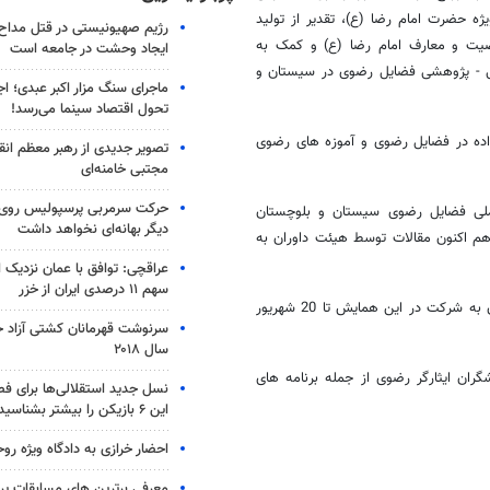
 حضرت امام رضا (ع)، تقدیر از تولید
رژیم صهیونیستی در قتل مداح 
خصیت و معارف امام رضا (ع) و کمک به
ایجاد وحشت در جامعه است
می - پژوهشی فضایل رضوی در سیستان و
ماجرای سنگ مزار اکبر عبدی؛ ا
تحول اقتصاد سینما می‌رسد!
ده در فضایل رضوی و آموزه های رضوی
تصویر جدیدی از رهبر معظم انق
مجتبی خامنه‌ای
حرکت سرمربی پرسپولیس روی لبه
 مقاله به دبیرخانه همایش ملی فضایل رضوی سیستان و بلوچستان
دیگر بهانه‌ای نخواهد داشت
م اکنون مقالات توسط هیئت داوران به
عراقچی: توافق با عمان نزدیک
سهم ۱۱ درصدی ایران از خزر
مدیر کل فرهنگ و ارشاد اسلامی سیستان و بلوچستان بیان داشت: علاقمندان به شرکت در این همایش تا 20 شهریور
سرنوشت قهرمانان کشتی آزاد ج
سال ۲۰۱۸
ران ایثارگر رضوی از جمله برنامه های
نسل جدید استقلالی‌ها برای ف
این ۶ بازیکن را بیشتر بشناسید
احضار خرازی به دادگاه ویژه رو
معرفی برترین های مسابقات پر