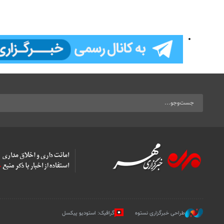
طراحی خبرگزاری نستوه
گرافیک: استودیو پیکسل