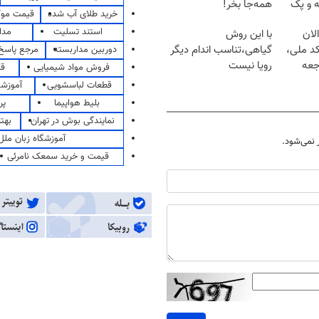
ه و پک
همه‌جا بخر!
خرید طلای آب شده
قیمت مو
استند تسلیت
مدا
لان
با این روش
کد ملی،
گیاهی،تناسب اندام دیگر
دوربین مداربسته
مرجع پاسخ 
جعه
رویا نیست
فروش مواد شیمیایی
قی
قطعات لباسشویی
آموزشگ
بلیط هواپیما
پر
نمایندگی بوش در تهران
بهت
آموزشگاه زبان ملل
نمی‌شود.
قیمت و خرید سمعک نامرئی