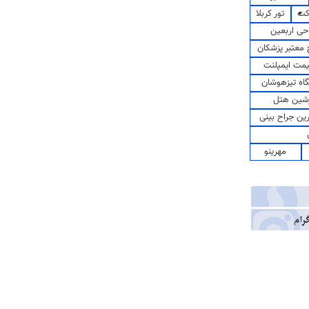
کت
تور کربلا
حی اربعین
معتبر پزشکان
مت ایمپلنت
اه تیزهوشان
شین هتل
رین جراح بینی
مهرینو