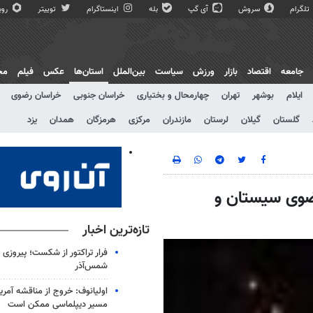
تلگرام
سروش
آی گپ
بله
اینستاگرام
توییتر
روبی
جامعه
اقتصاد
بازار
ورزش
سیاست
بین‌الملل
استان‌ها
عکس
فیلم
مج
ایلام
بوشهر
تهران
چهارمحال و بختیاری
خراسان جنوبی
خراسان رضوی
گلستان
گیلان
لرستان
مازندران
مرکزی
هرمزگان
همدان
یزد
رضوی سیستان و
تازه‌ترین اخبار
شمس‌آذر
اولیانوف: خروج از مناقشه آمریکا-
مسیر دیپلماسی ممکن است