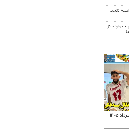
 است/ تکذیب
د درباره حلال
د؟
روزنامه‌های صبح شنبه ۱۷ مرداد ۱۴۰۵
روزنام