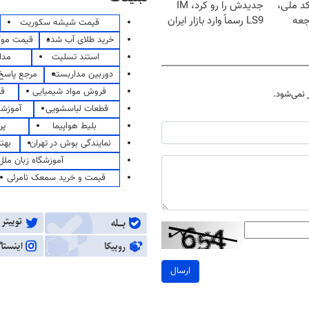
کد ملی،
جدیدش را رو کرد، IM
جعه
LS9 رسماً وارد بازار ایران
قیمت شیشه سکوریت
شد
خرید طلای آب شده
قیمت مو
استند تسلیت
مدا
دوربین مداربسته
مرجع پاسخ 
فروش مواد شیمیایی
قی
نمی‌شود.
قطعات لباسشویی
آموزشگ
بلیط هواپیما
پر
نمایندگی بوش در تهران
بهت
آموزشگاه زبان ملل
قیمت و خرید سمعک نامرئی
ارسال