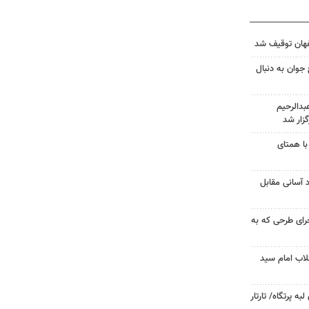
جوان به دنبال
دالرحیم
زار شد
با همتای
د آسانی مقابل
جرای طرحی که به
لاب امام سید
 پرتگاه/ تارتار