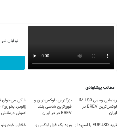
تو آبان تت
مطالب پیشنهادی
رونمایی رسمی IM LS9
بزرگترین، لوکس‌ترین و
تا کی می‌خوای 
لوکس‌ترین EREV در
قوی‌ترین شاسی بلند
زانودرد بخوری؟ ی
ایران
EREV در در ایران
اصولی درمانش 
روزنامه‌های صبح شنبه ۱۷ مرداد ۱۴۰۵
روزنام
رونمایی شد
ترید EURUSD با اسپرد از
ورود یک غول لوکس و
خلافی خودروتو ا