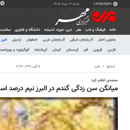
شنبه ۱۷ مرداد ۱۴۰۵
خانه
فرهنگ و ادب
هنر
دين، حوزه، انديشه
دانشگاه و فناوری
سلامت
عناوین اخبار
آذربایجان شرقی
آذربایجان غربی
اصفهان
اردبیل
البرز
فارس
قزوین
قم
کردستان
کرمان
کرمانشاه
کهگیلویه و بویراحمد
استانها
البرز
۴ آبان ۱۳۹۱، ۱۲:۲۷
محمدی اعلام کرد:
میانگن سن زدگی گندم در البرز نیم درصد ا