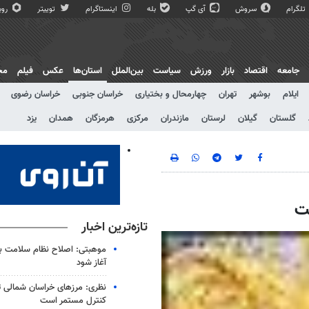
تلگرام
سروش
آی گپ
بله
اینستاگرام
توییتر
روبی
جامعه
اقتصاد
بازار
ورزش
سیاست
بین‌الملل
استان‌ها
عکس
فیلم
مج
ایلام
بوشهر
تهران
چهارمحال و بختیاری
خراسان جنوبی
خراسان رضوی
گلستان
گیلان
لرستان
مازندران
مرکزی
هرمزگان
همدان
یزد
ست
تازه‌ترین اخبار
موهبتی: اصلاح نظام سلامت باید
آغاز شود
نظری: مرزهای خراسان شمالی 
کنترل مستمر است