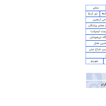
سفیر
کت
تور کربلا
حی اربعین
معتبر پزشکان
مت ایمپلنت
اه تیزهوشان
شین هتل
رین جراح بینی
مهرینو