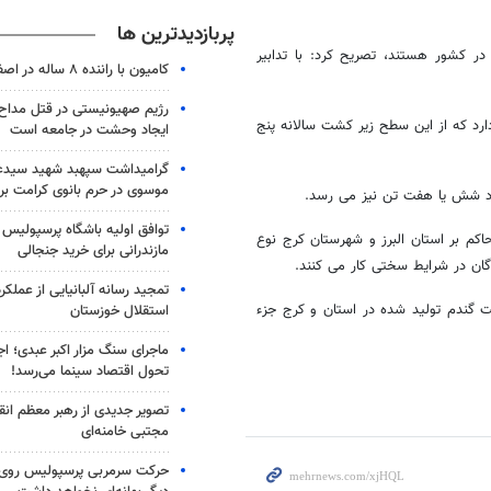
پربازدیدترین ها
 در کشور هستند، تصریح کرد: با تدابیر
کامیون با راننده ۸ ساله در اصفهان توقیف شد
رژیم صهیونیستی در قتل مداح 
یر کشت گندم وجود دارد که از این سطح زیر کشت سالانه پنج
ایجاد وحشت در جامعه است
گرامیداشت سپهبد شهید سیدعب
موسوی در حرم بانوی کرامت برگ
حدود شش یا هفت تن نیز می رسد.
توافق اولیه باشگاه پرسپولیس 
کم بر استان البرز و شهرستان کرج نوع
مازندرانی برای خرید جنجالی
تمجید رسانه آلبانیایی از عملکر
 گندم تولید شده در استان و کرج جزء
استقلال خوزستان
ماجرای سنگ مزار اکبر عبدی؛ ا
تحول اقتصاد سینما می‌رسد!
تصویر جدیدی از رهبر معظم انق
مجتبی خامنه‌ای
حرکت سرمربی پرسپولیس روی لبه