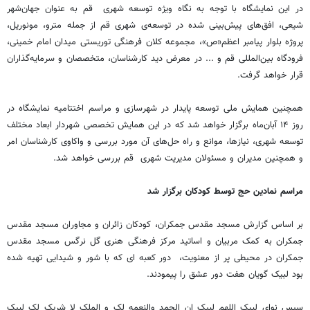
در این نمایشگاه با توجه به نگاه ویژه توسعه شهری قم به عنوان جهان‌شهر
شیعی، افق‌های پیش‌بینی شده در توسعه‌ی شهری قم از جمله مترو، مونوریل،
پروژه بلوار پیامبر اعظم«ص»، مجموعه کلان فرهنگی توریستی میدان امام خمینی،
فرودگاه بین‌المللی قم و ... در معرض دید کارشناسان، متخصصان و سرمایه‌گذاران
قرار خواهد گرفت.
همچنین همایش ملی توسعه پایدار در شهرسازی و مراسم اختتامیه نمایشگاه در
روز ۱۴ آبان‌ماه برگزار خواهد شد که در این همایش تخصصی شهردار ابعاد مختلف
توسعه شهری، نیازها، موانع و راه حل‌های آن مورد بررسی و واکاوی کارشناسان امر
و همچنین مدیران و مسئولان مدیریت شهری قم بررسی خواهد شد.
مراسم نمادین حج توسط کودکان برگزار شد
بر اساس گزارش مسجد مقدس جمکران، کودکان زائران و مجاوران مسجد مقدس
جمکران به کمک مربیان و اساتید مرکز فرهنگی هنری گل نرگس مسجد مقدس
جمکران در محیطی پر از معنویت، دور کعبه ای که با شور و شیدایی تهیه شده
بود لبیک گویان هفت دور عشق را پیمودند.
سپس نوای لبیک اللهم لبیک ان الحمد والنعمه لک و الملک لا شریک لک لبیک