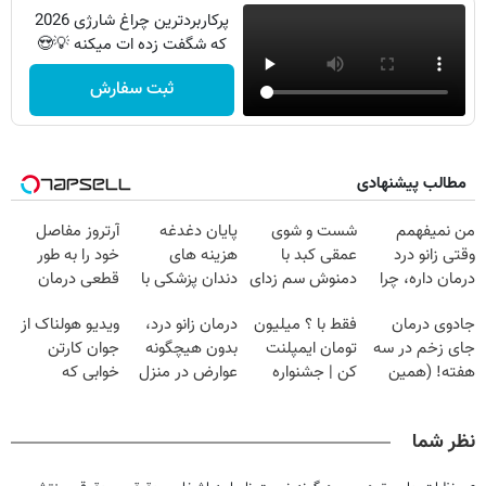
پرکاربردترین چراغ شارژی 2026
که شگفت زده ات میکنه 💡😍
ثبت سفارش
مطالب پیشنهادی
من نمیفهمم
شست و شوی
پایان دغدغه
آرتروز مفاصل
وقتی زانو درد
عمقی کبد با
هزینه های
خود را به طور
درمان داره، چرا
دمنوش سم زدای
دندان پزشکی با
قطعی درمان
دردش رو داری
گیاهی
پک سفید کننده
کنید!
جادوی درمان
فقط با ؟ میلیون
درمان زانو درد،
ویدیو هولناک از
تحمل میکنی؟❗
خانگی
◗پرسش‌نامه◖
جای زخم در سه
تومان ایمپلنت
بدون هیچگونه
جوان کارتن
هفته! (همین
کن | جشنواره
عوارض در منزل
خوابی که
حالا رایگان
تموم نشه !!!
(◂پرسش‌نامه)
میلیاردر شد.
صحبت کنید)
آموزش رایگان
نظر شما